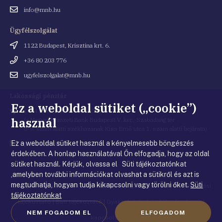
Email
info@mnb.hu
cím
Ügyfélszolgálat
Cím
1122 Budapest, Krisztina krt. 6.
Telefonszám
+36 80 203 776
Email
ugyfelszolgalat@mnb.hu
cím
Lakossági pénztár
Ez a weboldal sütiket („cookie”)
Cím
1054 Budapest, Kiss Ernő utca 1.
használ
(a Magyar Nemzeti Bank Budapest V. ker., Szabadság tér
8-9. szám alatti székházának Kiss Ernő utca 1. szám alatti bejárata)
Ez a weboldal sütiket használ a kényelmesebb böngészés
Email
penztar@mnb.hu
cím
érdekében. A honlap használatával Ön elfogadja, hogy az oldal
sütiket használ. Kérjük, olvassa el Süti tájékoztatónkat
,amelyben további információkat olvashat a sütikről és azt is
megtudhatja, hogyan tudja kikapcsolni vagy törölni őket.
Süti
© Magyar Nemzeti Bank
|
Impresszum
|
Jogi nyilatkozat
|
Adatkezelési
tájékoztatónkat
tájékoztató
|
Süti tájékoztató
|
Gyakorlati tudnivalók a honlappal
NEM FOGADOM EL
ELFOGADOM
kapcsolatban