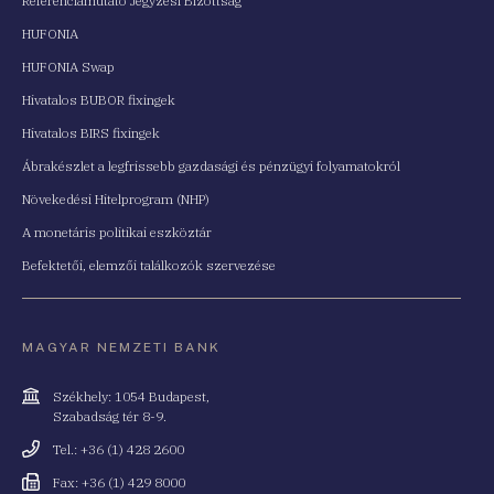
Referenciamutató Jegyzési Bizottság
HUFONIA
HUFONIA Swap
Hivatalos BUBOR fixingek
Hivatalos BIRS fixingek
Ábrakészlet a legfrissebb gazdasági és pénzügyi folyamatokról
Növekedési Hitelprogram (NHP)
A monetáris politikai eszköztár
Befektetői, elemzői találkozók szervezése
MAGYAR NEMZETI BANK
Cím
Székhely: 1054 Budapest,
Szabadság tér 8-9.
Telefonszám
Tel.: +36 (1) 428 2600
Fax
Fax: +36 (1) 429 8000