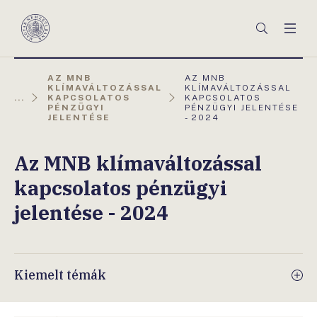
Főmenü
Keresés
Men
Magyar
Nemzeti
Bank
AKTUÁLIS
AZ MNB
AZ MNB
OLDAL:
KLÍMAVÁLTOZÁSSAL
KLÍMAVÁLTOZÁSSAL
...
KAPCSOLATOS
KAPCSOLATOS
PÉNZÜGYI
PÉNZÜGYI JELENTÉSE
JELENTÉSE
- 2024
Az MNB klímaváltozással
kapcsolatos pénzügyi
jelentése - 2024
Kiemelt témák