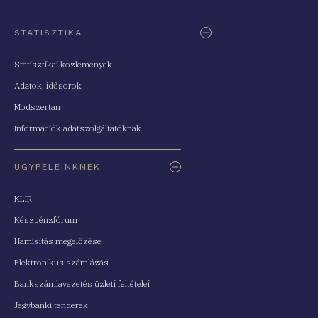
STATISZTIKA
Statisztikai közlemények
Adatok, idősorok
Módszertan
Információk adatszolgáltatóknak
ÜGYFELEINKNEK
KLIR
Készpénzfórum
Hamisítás megelőzése
Elektronikus számlázás
Bankszámlavezetés üzleti feltételei
Jegybanki tenderek