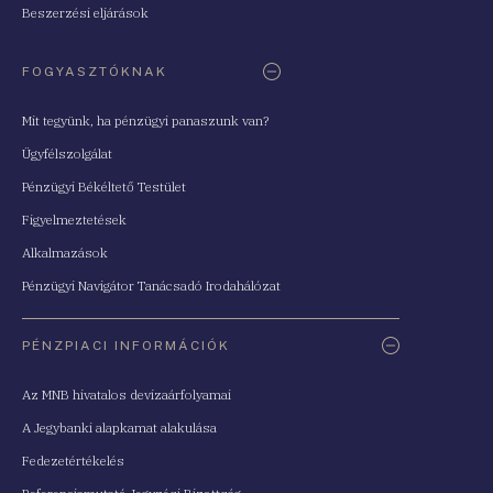
Beszerzési eljárások
FOGYASZTÓKNAK
Mit tegyünk, ha pénzügyi panaszunk van?
Ügyfélszolgálat
Pénzügyi Békéltető Testület
Figyelmeztetések
Alkalmazások
Pénzügyi Navigátor Tanácsadó Irodahálózat
PÉNZPIACI INFORMÁCIÓK
Az MNB hivatalos devizaárfolyamai
A Jegybanki alapkamat alakulása
Fedezetértékelés