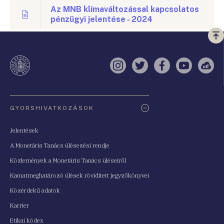
Az MNB klímaváltozással kapcsolatos
pénzügyi jelentése - 2024
Vi
a
te
Instagram
Twitter
Facebook
YouTube
Sell
Oldaltérkép
GYORSHIVATKOZÁSOK
Jelentések
A Monetáris Tanács ülésezési rendje
Közlemények a Monetáris Tanács üléseiről
Kamatmeghatározó ülések rövidített jegyzőkönyvei
Közérdekű adatok
Karrier
Etikai kódex