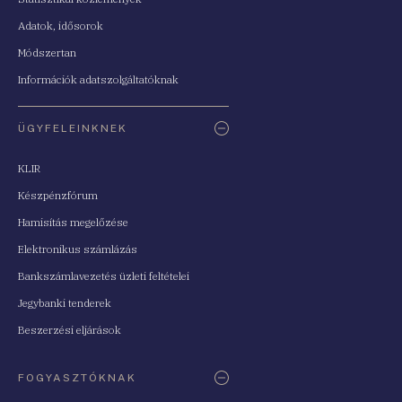
Adatok, idősorok
Módszertan
Információk adatszolgáltatóknak
ÜGYFELEINKNEK
KLIR
Készpénzfórum
Hamisítás megelőzése
Elektronikus számlázás
Bankszámlavezetés üzleti feltételei
Jegybanki tenderek
Beszerzési eljárások
FOGYASZTÓKNAK