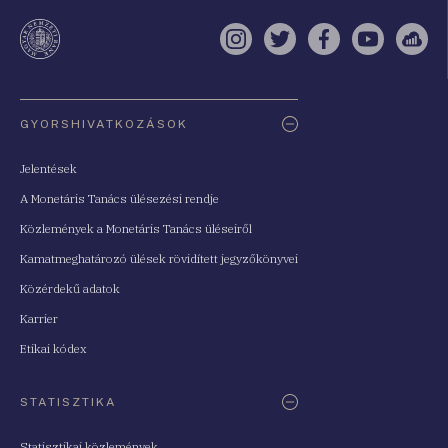
a
te
Instagram
Twitter
Facebook
YouTube
Sell
Oldaltérkép
GYORSHIVATKOZÁSOK
Jelentések
A Monetáris Tanács ülésezési rendje
Közlemények a Monetáris Tanács üléseiről
Kamatmeghatározó ülések rövidített jegyzőkönyvei
Közérdekű adatok
Karrier
Etikai kódex
STATISZTIKA
Statisztikai közlemények