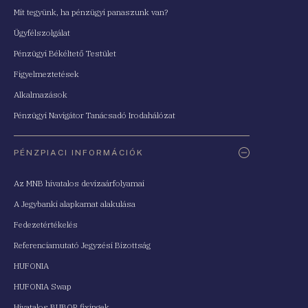
Mit tegyünk, ha pénzügyi panaszunk van?
Ügyfélszolgálat
Pénzügyi Békéltető Testület
Figyelmeztetések
Alkalmazások
Pénzügyi Navigátor Tanácsadó Irodahálózat
PÉNZPIACI INFORMÁCIÓK
Az MNB hivatalos devizaárfolyamai
A Jegybanki alapkamat alakulása
Fedezetértékelés
Referenciamutató Jegyzési Bizottság
HUFONIA
HUFONIA Swap
Hivatalos BUBOR fixingek