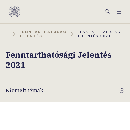
Főmenü
Keresés
Men
Magyar
Nemzeti
Bank
AKTUÁLIS
FENNTARTHATÓSÁGI
FENNTARTHATÓSÁGI
...
OLDAL:
JELENTÉS
JELENTÉS 2021
Fenntarthatósági Jelentés
2021
Kiemelt témák