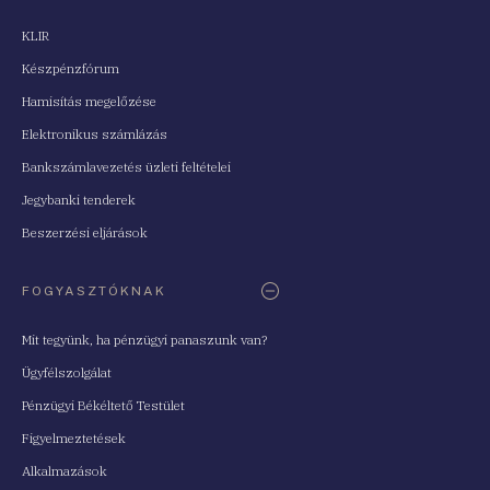
KLIR
Készpénzfórum
Hamisítás megelőzése
Elektronikus számlázás
Bankszámlavezetés üzleti feltételei
Jegybanki tenderek
Beszerzési eljárások
FOGYASZTÓKNAK
Mit tegyünk, ha pénzügyi panaszunk van?
Ügyfélszolgálat
Pénzügyi Békéltető Testület
Figyelmeztetések
Alkalmazások