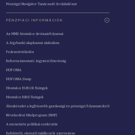
Pénzügyi Navigátor Tanácsadó Irodahálózat
PÉNZPIACI INFORMÁCIÓK
Az MNB hivatalos devizaárfolyamai
A Jegybanki alapkamat alakulása
Fedezetértékelés
Referenciamutató Jegyzési Bizottság
HUFONIA
HUFONIA Swap
Hivatalos BUBOR fixingek
Hivatalos BIRS fixingek
Ábrakészlet a legfrissebb gazdasági és pénzügyi folyamatokról
Növekedési Hitelprogram (NHP)
A monetáris politikai eszköztár
Befektetői, elemzői találkozók szervezése