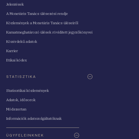
Jelentések
A Monetáris Tanács ülésezési rendje
Közlemények a Monetáris Tanács üléseiről
Kamatmeghatározó ülések rövidített jegyzőkönyvei
Közérdekű adatok
Karrier
Etikai kódex
STATISZTIKA
Statisztikai közlemények
Adatok, idősorok
Módszertan
Információk adatszolgáltatóknak
ÜGYFELEINKNEK