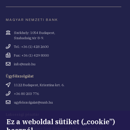
MAGYAR NEMZETI BANK
Cím
Székhely: 1054 Budapest,
Szabadság tér 8-9.
Telefonszám
Tel.: +36 (1) 428 2600
Fax
Fax: +36 (1) 429 8000
Email
info@mnb.hu
cím
Ügyfélszolgálat
Cím
1122 Budapest, Krisztina krt. 6.
Telefonszám
+36 80 203 776
Email
ugyfelszolgalat@mnb.hu
cím
Lakossági pénztár
Ez a weboldal sütiket („cookie”)
Cím
1054 Budapest, Kiss Ernő utca 1.
(a Magyar Nemzeti Bank Budapest V. ker., Szabadság tér