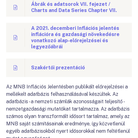
Ábrák és adatsorok VII. fejezet /
Charts and Data Series Chapter VII.
A 2021. decemberi Inflációs jelentés
inflációra és gazdasági növekedésre
vonatkozó alap-előrejelzései és
legyezőábrái
Szakértői prezentáció
Az MNB Inflációs Jelentésben publikált előrejelzései a
mellékelt adatbázis felhasználásával készültek. Az
adatbázis - a nemzeti számlák azonosságait teljesítő -
nemzetgazdasági mutatókat tartalmazza. Az adatbázis
számos olyan transzformált idősort tartalmaz, amely az
MNB saját számításainak eredménye, így közvetlenül
egyéb adatbázisokból nyert idősorokkal nem feltétlenül