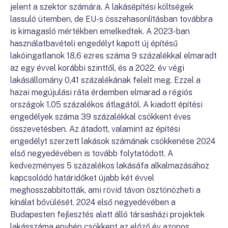
jelent a szektor számára. A lakásépítési költségek
lassuló ütemben, de EU-s összehasonlításban továbbra
is kimagasló mértékben emelkedtek. A 2023-ban
használatbavételi engedélyt kapott új építésű
lakóingatlanok 18,6 ezres száma 9 százalékkal elmaradt
az egy évvel korábbi szinttől, és a 2022. év végi
lakásállomány 0,41 százalékának felelt meg. Ezzel a
hazai megújulási ráta érdemben elmarad a régiós
országok 1,05 százalékos átlagától. A kiadott építési
engedélyek száma 39 százalékkal csökkent éves
összevetésben. Az átadott, valamint az építési
engedélyt szerzett lakások számának csökkenése 2024
első negyedévében is tovább folytatódott. A
kedvezményes 5 százalékos lakásáfa alkalmazásához
kapcsolódó határidőket újabb két évvel
meghosszabbították, ami rövid távon ösztönözheti a
kínálat bővülését. 2024 első negyedévében a
Budapesten fejlesztés alatt álló társasházi projektek
lakásszáma enyhén csökkent az előző év azonos