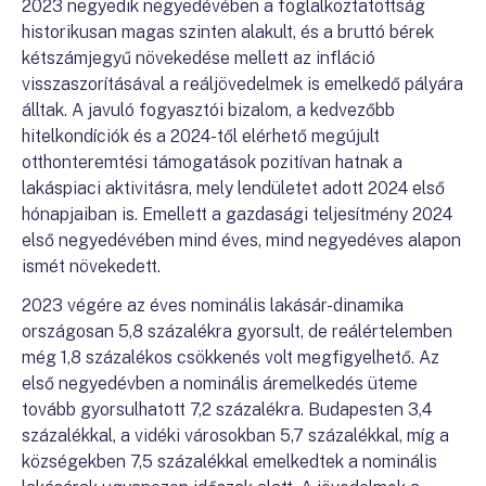
2023 negyedik negyedévében a foglalkoztatottság
historikusan magas szinten alakult, és a bruttó bérek
kétszámjegyű növekedése mellett az infláció
visszaszorításával a reáljövedelmek is emelkedő pályára
álltak. A javuló fogyasztói bizalom, a kedvezőbb
hitelkondíciók és a 2024-től elérhető megújult
otthonteremtési támogatások pozitívan hatnak a
lakáspiaci aktivitásra, mely lendületet adott 2024 első
hónapjaiban is. Emellett a gazdasági teljesítmény 2024
első negyedévében mind éves, mind negyedéves alapon
ismét növekedett.
2023 végére az éves nominális lakásár-dinamika
országosan 5,8 százalékra gyorsult, de reálértelemben
még 1,8 százalékos csökkenés volt megfigyelhető. Az
első negyedévben a nominális áremelkedés üteme
tovább gyorsulhatott 7,2 százalékra. Budapesten 3,4
százalékkal, a vidéki városokban 5,7 százalékkal, míg a
községekben 7,5 százalékkal emelkedtek a nominális