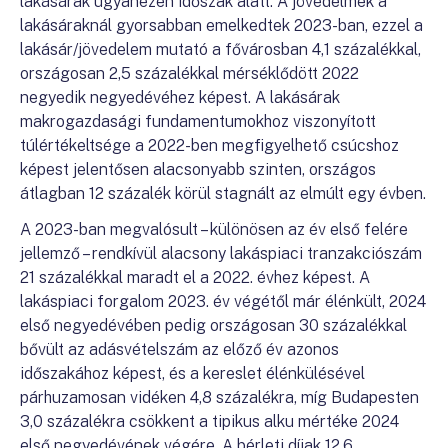
lakásárak ugyanezen időszak alatt. A jövedelmek a
lakásáraknál gyorsabban emelkedtek 2023-ban, ezzel a
lakásár/jövedelem mutató a fővárosban 4,1 százalékkal,
országosan 2,5 százalékkal mérséklődött 2022
negyedik negyedévéhez képest. A lakásárak
makrogazdasági fundamentumokhoz viszonyított
túlértékeltsége a 2022-ben megfigyelhető csúcshoz
képest jelentősen alacsonyabb szinten, országos
átlagban 12 százalék körül stagnált az elmúlt egy évben.
A 2023-ban megvalósult – különösen az év első felére
jellemző – rendkívül alacsony lakáspiaci tranzakciószám
21 százalékkal maradt el a 2022. évhez képest. A
lakáspiaci forgalom 2023. év végétől már élénkült, 2024
első negyedévében pedig országosan 30 százalékkal
bővült az adásvételszám az előző év azonos
időszakához képest, és a kereslet élénkülésével
párhuzamosan vidéken 4,8 százalékra, míg Budapesten
3,0 százalékra csökkent a tipikus alku mértéke 2024
első negyedévének végére. A bérleti díjak 12,6