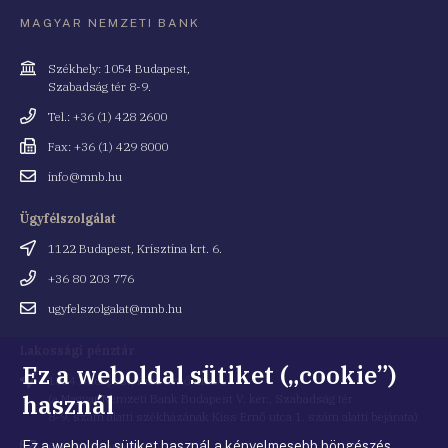
MAGYAR NEMZETI BANK
Cím
Székhely: 1054 Budapest,
Szabadság tér 8-9.
Telefonszám
Tel.: +36 (1) 428 2600
Fax
Fax: +36 (1) 429 8000
Email
info@mnb.hu
cím
Ügyfélszolgálat
Cím
1122 Budapest, Krisztina krt. 6.
Telefonszám
+36 80 203 776
Email
ugyfelszolgalat@mnb.hu
cím
Lakossági pénztár
Ez a weboldal sütiket („cookie”)
Cím
1054 Budapest, Kiss Ernő utca 1.
használ
(a Magyar Nemzeti Bank Budapest V. ker., Szabadság tér
8-9. szám alatti székházának Kiss Ernő utca 1. szám alatti bejárata)
Ez a weboldal sütiket használ a kényelmesebb böngészés
Email
penztar@mnb.hu