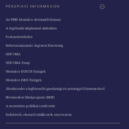
PÉNZPIACI INFORMÁCIÓK
Az MNB hivatalos devizaárfolyamai
A Jegybanki alapkamat alakulása
Fedezetértékelés
Referenciamutató Jegyzési Bizottság
HUFONIA
HUFONIA Swap
Hivatalos BUBOR fixingek
Hivatalos BIRS fixingek
Ábrakészlet a legfrissebb gazdasági és pénzügyi folyamatokról
Növekedési Hitelprogram (NHP)
A monetáris politikai eszköztár
Befektetői, elemzői találkozók szervezése