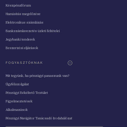
Készpénzfórum
Hamisítás megelőzése
Elektronikus számlázás
Bankszámlavezetés üzleti feltételei
Jegybanki tenderek
Beszerzési eljárások
FOGYASZTÓKNAK
Mit tegyünk, ha pénzügyi panaszunk van?
Ügyfélszolgálat
Pénzügyi Békéltető Testület
Figyelmeztetések
Alkalmazások
Pénzügyi Navigátor Tanácsadó Irodahálózat