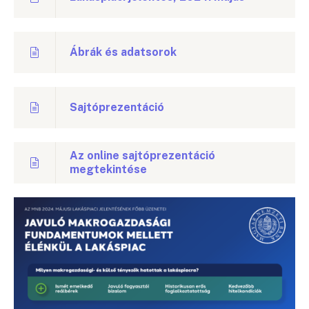
Ábrák és adatsorok
Sajtóprezentáció
Az online sajtóprezentáció
megtekintése