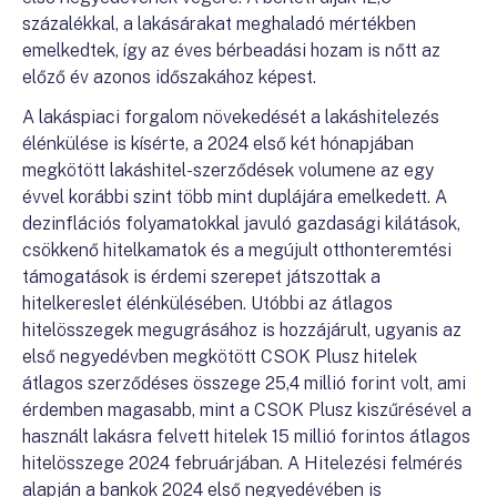
százalékkal, a lakásárakat meghaladó mértékben
emelkedtek, így az éves bérbeadási hozam is nőtt az
előző év azonos időszakához képest.
A lakáspiaci forgalom növekedését a lakáshitelezés
élénkülése is kísérte, a 2024 első két hónapjában
megkötött lakáshitel-szerződések volumene az egy
évvel korábbi szint több mint duplájára emelkedett. A
dezinflációs folyamatokkal javuló gazdasági kilátások,
csökkenő hitelkamatok és a megújult otthonteremtési
támogatások is érdemi szerepet játszottak a
hitelkereslet élénkülésében. Utóbbi az átlagos
hitelösszegek megugrásához is hozzájárult, ugyanis az
első negyedévben megkötött CSOK Plusz hitelek
átlagos szerződéses összege 25,4 millió forint volt, ami
érdemben magasabb, mint a CSOK Plusz kiszűrésével a
használt lakásra felvett hitelek 15 millió forintos átlagos
hitelösszege 2024 februárjában. A Hitelezési felmérés
alapján a bankok 2024 első negyedévében is