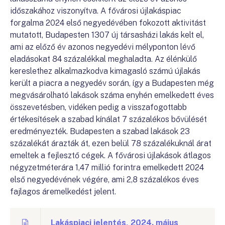
időszakához viszonyítva. A fővárosi újlakáspiac
forgalma 2024 első negyedévében fokozott aktivitást
mutatott, Budapesten 1307 új társasházi lakás kelt el,
ami az előző év azonos negyedévi mélyponton lévő
eladásokat 84 százalékkal meghaladta. Az élénkülő
kereslethez alkalmazkodva kimagasló számú újlakás
került a piacra a negyedév során, így a Budapesten még
megvásárolható lakások száma enyhén emelkedett éves
összevetésben, vidéken pedig a visszafogottabb
értékesítések a szabad kínálat 7 százalékos bővülését
eredményezték. Budapesten a szabad lakások 23
százalékát árazták át, ezen belül 78 százalékuknál árat
emeltek a fejlesztő cégek. A fővárosi újlakások átlagos
négyzetméterára 1,47 millió forintra emelkedett 2024
első negyedévének végére, ami 2,8 százalékos éves
fajlagos áremelkedést jelent.
Lakáspiaci jelentés, 2024. május