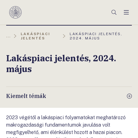
Főmenü
Keresés
Men
Magyar
Nemzeti
Bank
AKTUÁLIS
LAKÁSPIACI
LAKÁSPIACI JELENTÉS,
...
OLDAL:
JELENTÉS
2024. MÁJUS
Lakáspiaci jelentés, 2024.
május
Kiemelt témák
2023 végétől a lakáspiaci folyamatokat meghatározó
makrogazdasági fundamentumok javulása volt
megfigyelhető, ami élénkülést hozott a hazai piacon.