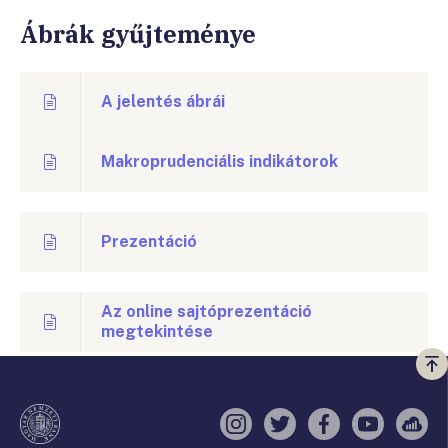
Ábrák gyűjteménye
A jelentés ábrái
Makroprudenciális indikátorok
Prezentáció
Az online sajtóprezentáció
megtekintése
Vi
a
te
Instagram
Twitter
Facebook
YouTube
Sell