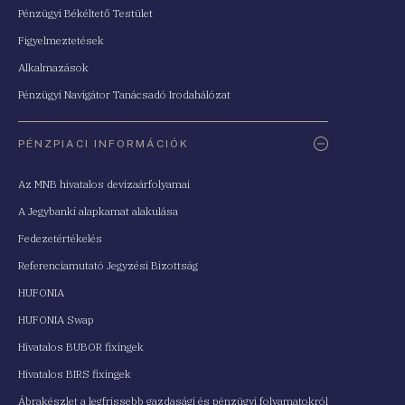
Pénzügyi Békéltető Testület
Figyelmeztetések
Alkalmazások
Pénzügyi Navigátor Tanácsadó Irodahálózat
PÉNZPIACI INFORMÁCIÓK
Az MNB hivatalos devizaárfolyamai
A Jegybanki alapkamat alakulása
Fedezetértékelés
Referenciamutató Jegyzési Bizottság
HUFONIA
HUFONIA Swap
Hivatalos BUBOR fixingek
Hivatalos BIRS fixingek
Ábrakészlet a legfrissebb gazdasági és pénzügyi folyamatokról