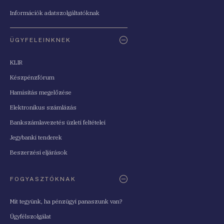
Információk adatszolgáltatóknak
ÜGYFELEINKNEK
KLIR
Készpénzfórum
Hamisítás megelőzése
Elektronikus számlázás
Bankszámlavezetés üzleti feltételei
Jegybanki tenderek
Beszerzési eljárások
FOGYASZTÓKNAK
Mit tegyünk, ha pénzügyi panaszunk van?
Ügyfélszolgálat