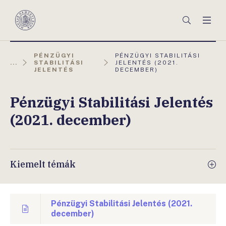
Főmenü
Keresés
Men
Magyar
Nemzeti
Bank
AKTUÁLIS
PÉNZÜGYI
PÉNZÜGYI STABILITÁSI
OLDAL:
...
STABILITÁSI
JELENTÉS (2021.
JELENTÉS
DECEMBER)
Pénzügyi Stabilitási Jelentés
(2021. december)
Kiemelt témák
Pénzügyi Stabilitási Jelentés (2021.
december)