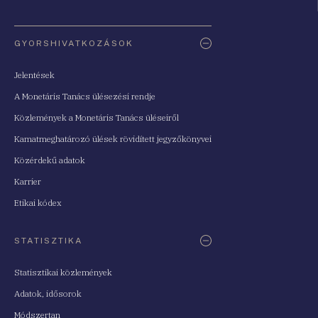
Oldaltérkép
GYORSHIVATKOZÁSOK
Jelentések
A Monetáris Tanács ülésezési rendje
Közlemények a Monetáris Tanács üléseiről
Kamatmeghatározó ülések rövidített jegyzőkönyvei
Közérdekű adatok
Karrier
Etikai kódex
STATISZTIKA
Statisztikai közlemények
Adatok, idősorok
Módszertan