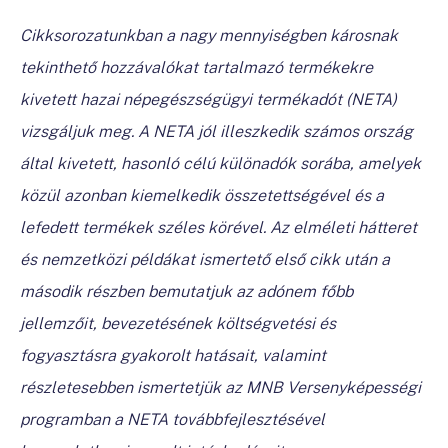
Cikksorozatunkban a nagy mennyiségben károsnak
tekinthető hozzávalókat tartalmazó termékekre
kivetett hazai népegészségügyi termékadót (NETA)
vizsgáljuk meg. A NETA jól illeszkedik számos ország
által kivetett, hasonló célú különadók sorába, amelyek
közül azonban kiemelkedik összetettségével és a
lefedett termékek széles körével. Az elméleti hátteret
és nemzetközi példákat ismertető első cikk után a
második részben bemutatjuk az adónem főbb
jellemzőit, bevezetésének költségvetési és
fogyasztásra gyakorolt hatásait, valamint
részletesebben ismertetjük az MNB Versenyképességi
programban a NETA továbbfejlesztésével