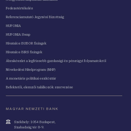
Fedezetértékelés
Referenciamutató Jegyzési Bizottság
HUFONIA
HUFONIA Swap
Hivatalos BUBOR fixingek
Hivatalos BIRS fixingek
Ábrakészlet a legfrissebb gazdasági és pénzügyi folyamatokról
Növekedési Hitelprogram (NHP)
A monetáris politikai eszköztár
Befektetői, elemzői találkozók szervezése
MAGYAR NEMZETI BANK
Cím
Székhely: 1054 Budapest,
Szabadság tér 8-9.