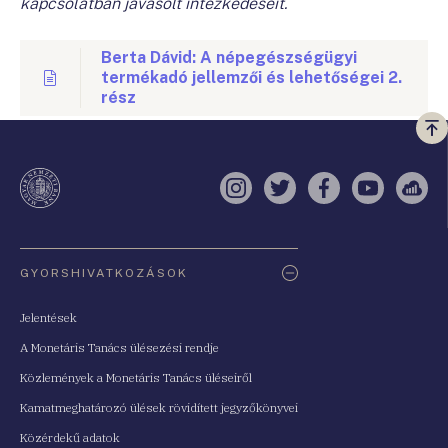
kapcsolatban javasolt intézkedéseit.
Berta Dávid: A népegészségügyi
termékadó jellemzői és lehetőségei 2.
rész
Vi
a
te
Instagram
Twitter
Facebook
YouTube
Sell
Oldaltérkép
GYORSHIVATKOZÁSOK
Jelentések
A Monetáris Tanács ülésezési rendje
Közlemények a Monetáris Tanács üléseiről
Kamatmeghatározó ülések rövidített jegyzőkönyvei
Közérdekű adatok