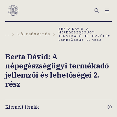
Főmenü
Keresés
Men
Magyar
Nemzeti
Bank
AKTUÁLIS
BERTA DÁVID: A
OLDAL:
NÉPEGÉSZSÉGÜGYI
...
KÖLTSÉGVETÉS
TERMÉKADÓ JELLEMZŐI ÉS
LEHETŐSÉGEI 2. RÉSZ
Berta Dávid: A
népegészségügyi termékadó
jellemzői és lehetőségei 2.
rész
Kiemelt témák