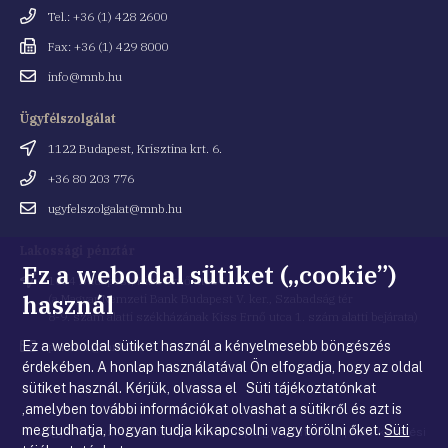
Telefonszám
Tel.: +36 (1) 428 2600
Fax
Fax: +36 (1) 429 8000
Email
info@mnb.hu
cím
Ügyfélszolgálat
Cím
1122 Budapest, Krisztina krt. 6.
Telefonszám
+36 80 203 776
Email
ugyfelszolgalat@mnb.hu
cím
Lakossági pénztár
Ez a weboldal sütiket („cookie”)
Cím
1054 Budapest, Kiss Ernő utca 1.
használ
(a Magyar Nemzeti Bank Budapest V. ker., Szabadság tér
8-9. szám alatti székházának Kiss Ernő utca 1. szám alatti bejárata)
Ez a weboldal sütiket használ a kényelmesebb böngészés
Email
penztar@mnb.hu
cím
érdekében. A honlap használatával Ön elfogadja, hogy az oldal
sütiket használ. Kérjük, olvassa el Süti tájékoztatónkat
,amelyben további információkat olvashat a sütikről és azt is
megtudhatja, hogyan tudja kikapcsolni vagy törölni őket.
Süti
© Magyar Nemzeti Bank
|
Impresszum
|
Jogi nyilatkozat
|
Adatkezelési