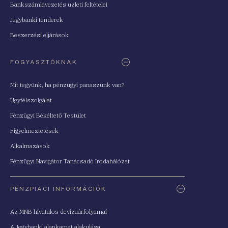
Bankszámlavezetés üzleti feltételei
Jegybanki tenderek
Beszerzési eljárások
FOGYASZTÓKNAK
Mit tegyünk, ha pénzügyi panaszunk van?
Ügyfélszolgálat
Pénzügyi Békéltető Testület
Figyelmeztetések
Alkalmazások
Pénzügyi Navigátor Tanácsadó Irodahálózat
PÉNZPIACI INFORMÁCIÓK
Az MNB hivatalos devizaárfolyamai
A Jegybanki alapkamat alakulása