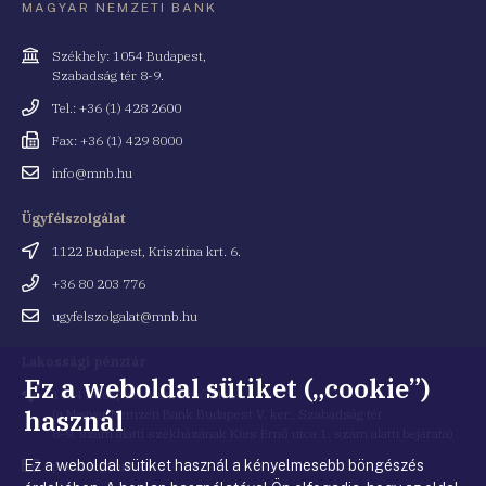
MAGYAR NEMZETI BANK
Cím
Székhely: 1054 Budapest,
Szabadság tér 8-9.
Telefonszám
Tel.: +36 (1) 428 2600
Fax
Fax: +36 (1) 429 8000
Email
info@mnb.hu
cím
Ügyfélszolgálat
Cím
1122 Budapest, Krisztina krt. 6.
Telefonszám
+36 80 203 776
Email
ugyfelszolgalat@mnb.hu
cím
Lakossági pénztár
Ez a weboldal sütiket („cookie”)
Cím
1054 Budapest, Kiss Ernő utca 1.
használ
(a Magyar Nemzeti Bank Budapest V. ker., Szabadság tér
8-9. szám alatti székházának Kiss Ernő utca 1. szám alatti bejárata)
Ez a weboldal sütiket használ a kényelmesebb böngészés
Email
penztar@mnb.hu
cím