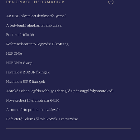
PÉNZPIACI INFORMÁCIÓK
Az MNB hivatalos devizaárfolyamai
A Jegybanki alapkamat alakulása
Fedezetértékelés
Referenciamutató Jegyzési Bizottság
HUFONIA
HUFONIA Swap
Hivatalos BUBOR fixingek
Hivatalos BIRS fixingek
Ábrakészlet a legfrissebb gazdasági és pénzügyi folyamatokról
Növekedési Hitelprogram (NHP)
A monetáris politikai eszköztár
Befektetői, elemzői találkozók szervezése