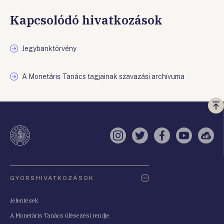
Kapcsolódó hivatkozások
Jegybanktörvény
A Monetáris Tanács tagjainak szavazási archívuma
Vi
a
te
Instagram
Twitter
Facebook
YouTube
Sell
Oldaltérkép
GYORSHIVATKOZÁSOK
Jelentések
A Monetáris Tanács ülésezési rendje