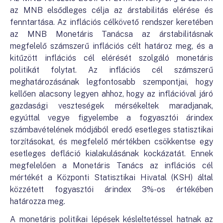
az MNB elsődleges célja az árstabilitás elérése és
fenntartása. Az inflációs célkövető rendszer keretében
az MNB Monetáris Tanácsa az árstabilitásnak
megfelelő számszerű inflációs célt határoz meg, és a
kitűzött inflációs cél elérését szolgáló monetáris
politikát folytat. Az inflációs cél számszerű
meghatározásának legfontosabb szempontjai, hogy
kellően alacsony legyen ahhoz, hogy az inflációval járó
gazdasági veszteségek mérsékeltek maradjanak,
egyúttal vegye figyelembe a fogyasztói árindex
számbavételének módjából eredő esetleges statisztikai
torzításokat, és megfelelő mértékben csökkentse egy
esetleges defláció kialakulásának kockázatát. Ennek
megfelelően a Monetáris Tanács az inflációs cél
mértékét a Központi Statisztikai Hivatal (KSH) által
közzétett fogyasztói árindex 3%-os értékében
határozza meg.
A monetáris politikai lépések késleltetéssel hatnak az