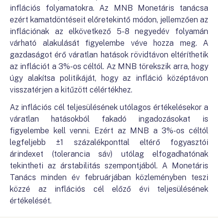
inflációs folyamatokra. Az MNB Monetáris tanácsa
ezért kamatdöntéseit előretekintő módon, jellemzően az
inflációnak az elkövetkező 5-8 negyedév folyamán
várható alakulását figyelembe véve hozza meg. A
gazdaságot érő váratlan hatások rövidtávon eltéríthetik
az inflációt a 3%-os céltól. Az MNB törekszik arra, hogy
úgy alakítsa politikáját, hogy az infláció középtávon
visszatérjen a kitűzött célértékhez.
Az inflációs cél teljesülésének utólagos értékelésekor a
váratlan hatásokból fakadó ingadozásokat is
figyelembe kell venni. Ezért az MNB a 3%-os céltól
legfeljebb ±1 százalékponttal eltérő fogyasztói
árindexet (tolerancia sáv) utólag elfogadhatónak
tekintheti az árstabilitás szempontjából. A Monetáris
Tanács minden év februárjában közleményben teszi
közzé az inflációs cél előző évi teljesülésének
értékelését.