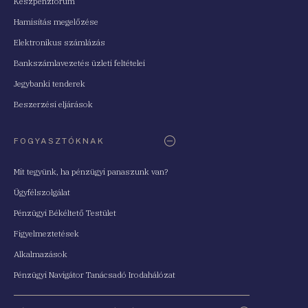
Készpénzfórum
Hamisítás megelőzése
Elektronikus számlázás
Bankszámlavezetés üzleti feltételei
Jegybanki tenderek
Beszerzési eljárások
FOGYASZTÓKNAK
Mit tegyünk, ha pénzügyi panaszunk van?
Ügyfélszolgálat
Pénzügyi Békéltető Testület
Figyelmeztetések
Alkalmazások
Pénzügyi Navigátor Tanácsadó Irodahálózat