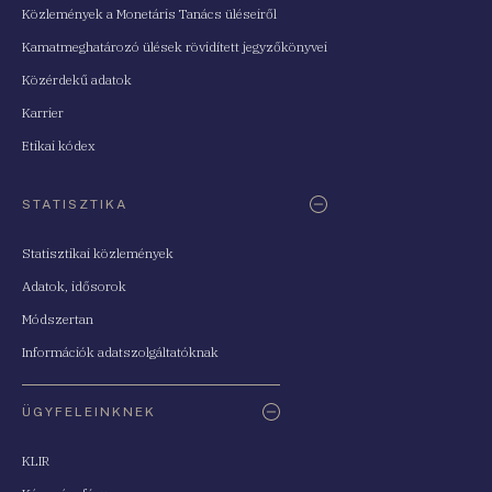
Közlemények a Monetáris Tanács üléseiről
Kamatmeghatározó ülések rövidített jegyzőkönyvei
Közérdekű adatok
Karrier
Etikai kódex
STATISZTIKA
Statisztikai közlemények
Adatok, idősorok
Módszertan
Információk adatszolgáltatóknak
ÜGYFELEINKNEK
KLIR