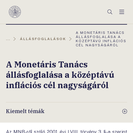
Főmenü
Keresés
Men
Magyar
Nemzeti
Bank
AKTUÁLIS
A MONETÁRIS TANÁCS
OLDAL:
ÁLLÁSFOGLALÁSA A
...
ÁLLÁSFOGLALÁSOK
KÖZÉPTÁVÚ INFLÁCIÓS
CÉL NAGYSÁGÁRÓL
A Monetáris Tanács
állásfoglalása a középtávú
inflációs cél nagyságáról
Kiemelt témák
Az MNB-ről szóló 2001. évi LVIII. törvény 3. §-a szerint