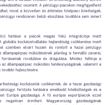
növekedéséhez vezetett. A pénzügyi piacokon megfigyelhető
at, mivel a közvetlen és áttételes hitelpiaci kitettségek,
pénzügyi rendszeren belüli eloszlása továbbra sem ismert
körű hatásai a piacok magas fokú integrációja miatt
 globális kockázatvállalási hajlandóság csökkenése miatt
kel szemben elvárt hozam és romlott a hazai pénzügyi
az állampapírpiac működésének jelenleg is fennálló zavarai,
 forrásainak rövidülése és drágulása. Mindez felhívja a
e az állampapírpiac működési hatékonyságának, valamint a
további fejlesztésére.
ntarthatósági kockázatok csökkentek, de a hazai gazdasági
énzügyi fertőzés hatására emelkedő hitelköltségek és a
ulhat Európa gazdasága. A fő európai exportpiacok ezzel
e negatívan érintheti Magyarország gazdaságának