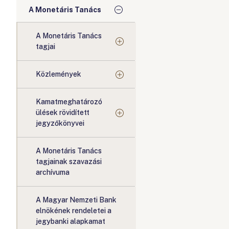
A Monetáris Tanács
A Monetáris Tanács
tagjai
Közlemények
Kamatmeghatározó
ülések rövidített
jegyzőkönyvei
A Monetáris Tanács
tagjainak szavazási
archívuma
A Magyar Nemzeti Bank
elnökének rendeletei a
jegybanki alapkamat