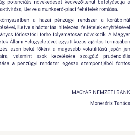
ság potenciális növekedését kedvezőtlenül befolyásolja a
ktivitása, illetve a munkaerő-piaci feltételek romlása.
környezetben a hazai pénzügyi rendszer a korábbinál
ével, illetve a háztartási hitelezési feltételek enyhítésével
ányos törlesztési terhe folyamatosan növekszik. A Magyar
ek Állami Felügyeletével együtt közös ajánlás formájában
ezés, azon belül főként a magasabb volatilitású japán jen
aira, valamint azok kezelésére szolgáló prudenciális
rtása a pénzügyi rendszer egésze szempontjából fontos
MAGYAR NEMZETI BANK
Monetáris Tanács