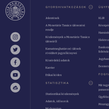
Oldaltérkép
GYORSHIVATKOZÁSOK
ÜGYF
Jelentések
KLIR
A Monetáris Tanács ülésezési
Készpé
rendje
Hamisí
Közlemények a Monetáris Tanács
Instagram
Elektro
üléseiről
Bankszá
Kamatmeghatározó ülések
feltétele
Twitter
rövidített jegyzőkönyvei
Jegyban
Közérdekű adatok
Facebook
Beszerz
Karrier
FOGY
Etikai kódex
YouTube
STATISZTIKA
Mit teg
panasz
Sellsy
Statisztikai közlemények
Ügyféls
Adatok, idősorok
Pénzügy
Módszertan