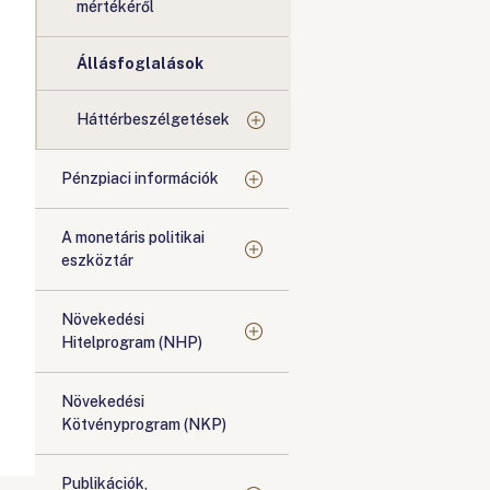
mértékéről
Állásfoglalások
Háttérbeszélgetések
Pénzpiaci információk
A monetáris politikai
eszköztár
Növekedési
Hitelprogram (NHP)
Növekedési
Kötvényprogram (NKP)
Publikációk,