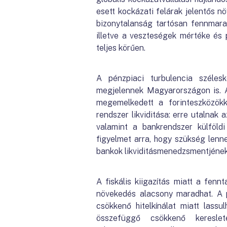
esett kockázati felárak jelentős 
bizonytalanság tartósan fennmaradh
illetve a veszteségek mértéke és 
teljes körűen.
A pénzpiaci turbulencia széles
megjelennek Magyarországon is. A
megemelkedett a forinteszközök
rendszer likviditása: erre utalnak 
valamint a bankrendszer külföldi
figyelmet arra, hogy szükség lenn
bankok likviditásmenedzsmentjének 
A fiskális kiigazítás miatt a fen
növekedés alacsony maradhat. A p
csökkenő hitelkínálat miatt lass
összefüggő csökkenő kereslet