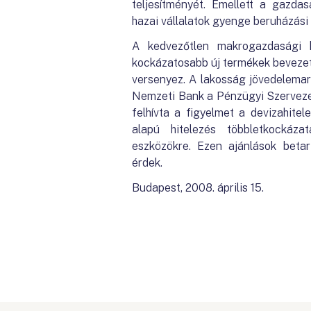
teljesítményét. Emellett a gazda
hazai vállalatok gyenge beruházási a
A kedvezőtlen makrogazdasági 
kockázatosabb új termékek bevezetés
versenyez. A lakosság jövedelemar
Nemzeti Bank a Pénzügyi Szervezet
felhívta a figyelmet a devizahitel
alapú hitelezés többletkockázat
eszközökre. Ezen ajánlások beta
érdek.
Budapest, 2008. április 15.