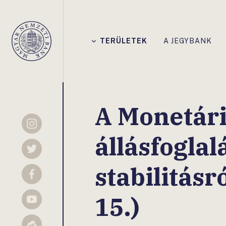
Főmenü
TERÜLETEK
A JEGYBANK
Magyar
Nemzeti
Bank
A Monetári
Instagram
állásfoglal
Twitter
stabilitásró
Facebook
15.)
YouTube