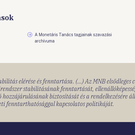
ások
A Monetáris Tanács tagjainak szavazási
archívuma
bilitás elérése és fenntartása. (...) Az MNB elsődleges 
rendszer stabilitásának fenntartását, ellenállóképessé
 hozzájárulásának biztosítását és a rendelkezésére á
ti fenntarthatósággal kapcsolatos politikáját.