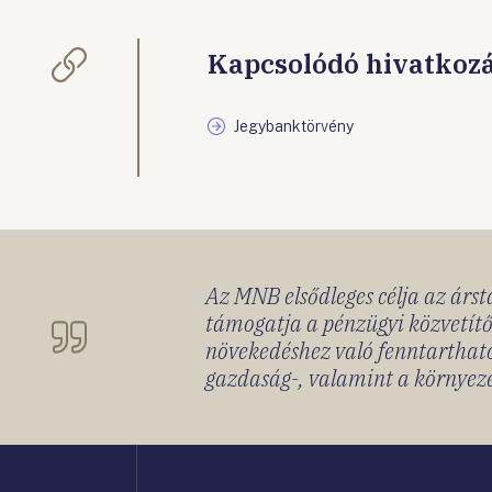
Kapcsolódó hivatkoz
Jegybanktörvény
Az MNB elsődleges célja az ársta
támogatja a pénzügyi közvetítő
növekedéshez való fenntartható
gazdaság-, valamint a környeze