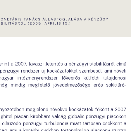
TUÁLIS
MONETÁRIS TANÁCS ÁLLÁSFOGLALÁSA A PÉNZÜGYI
DAL:
BILITÁSRÓL (2008. ÁPRILIS 15.)
int a 2007. tavaszi Jelentés a pénzügyi stabilitásról című
pénzügyi rendszer új kockázatokkal szembesül, ami növeli
gyar intézményrendszer tőkeerős külföldi tulajdonosi
 még mindig megfelelő jövedelmezősége erős sokktűrő-
rnyezetében megjelenő növekvő kockázatok főként a 2007
oghitel-piacán kirobbant válság globális pénzügyi piacokon
z elhúzódó pénzügyi turbulencia miatt tartósan csökkent a
óság, ami a korábbi években történelmileg alacsony szintre