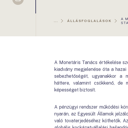
Sellsy
AK
A 
...
ÁLLÁSFOGLALÁSOK
OL
STA
A Monetáris Tanács értékelése szer
kiadvány megjelenése óta a hazai 
sebezhetőségét, ugyanakkor a ma
háttere, valamint csökkenő, de
képességet biztosít.
A pénzügyi rendszer működési kö
nyarán, az Egyesült Államok jelzál
való tovaterjedéséhez köthetők. A
globális kockázatvállalási hajland