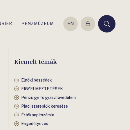
EN
RRIER
PÉNZMÚZEUM
Belépés
Keresés
Kiemelt témák
Elnöki beszédek
FIGYELMEZTETÉSEK
Pénzügyi fogyasztóvédelem
Piaci szereplők keresése
Értékpapírszámla
Engedélyezés