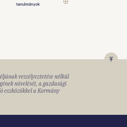
tanulmányok
Vissza
a
céljának veszélyeztetése nélkül
tetejér
gének növelését, a gazdasági
lló eszközökkel a Kormány