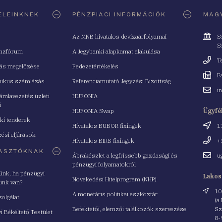
ELEINKNEK
PÉNZPIACI INFORMÁCIÓK
MAGY
Cím
Az MNB hivatalos devizaárfolyamai
S
S
nzfórum
A Jegybanki alapkamat alakulása
Telefo
T
tás megelőzése
Fedezetértékelés
Fax
F
nikus számlázás
Referenciamutató Jegyzési Bizottság
Email
i
mlavezetés üzleti
HUFONIA
cím
i
HUFONIA Swap
Ügyfé
ki tenderek
Cím
Hivatalos BUBOR fixingek
1
ési eljárások
Telefo
Hivatalos BIRS fixingek
+
ASZTÓKNAK
Email
Ábrakészlet a legfrissebb gazdasági és
u
cím
pénzügyi folyamatokról
yünk, ha pénzügyi
Lakos
Növekedési Hitelprogram (NHP)
unk van?
Cím
10
A monetáris politikai eszköztár
zolgálat
(a
Befektetői, elemzői találkozók szervezése
Sz
i Békéltető Testület
8-