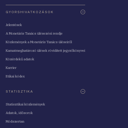
Oldaltérkép
GYORSHIVATKOZÁSOK
Jelentések
A Monetáris Tanács ülésezési rendje
Közlemények a Monetáris Tanács üléseiről
Kamatmeghatározó ülések rövidített jegyzőkönyvei
Közérdekű adatok
Karrier
Etikai kódex
STATISZTIKA
Statisztikai közlemények
Adatok, idősorok
Módszertan