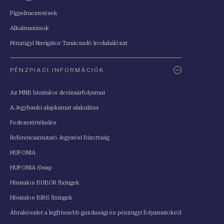
Figyelmeztetések
Alkalmazások
Pénzügyi Navigátor Tanácsadó Irodahálózat
PÉNZPIACI INFORMÁCIÓK
Az MNB hivatalos devizaárfolyamai
A Jegybanki alapkamat alakulása
Fedezetértékelés
Referenciamutató Jegyzési Bizottság
HUFONIA
HUFONIA Swap
Hivatalos BUBOR fixingek
Hivatalos BIRS fixingek
Ábrakészlet a legfrissebb gazdasági és pénzügyi folyamatokról