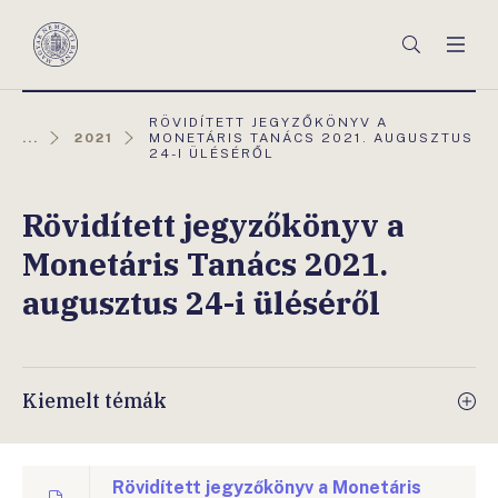
Főmenü
Keresés
Men
Magyar
Nemzeti
Bank
AKTUÁLIS
RÖVIDÍTETT JEGYZŐKÖNYV A
OLDAL:
...
2021
MONETÁRIS TANÁCS 2021. AUGUSZTUS
24-I ÜLÉSÉRŐL
Rövidített jegyzőkönyv a
Monetáris Tanács 2021.
augusztus 24-i üléséről
Kiemelt témák
Rövidített jegyzőkönyv a Monetáris