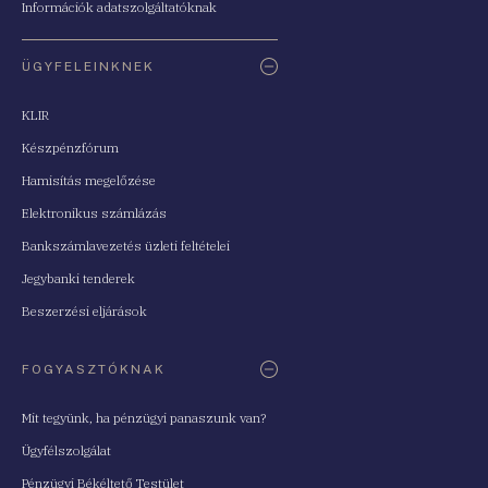
Információk adatszolgáltatóknak
ÜGYFELEINKNEK
KLIR
Készpénzfórum
Hamisítás megelőzése
Elektronikus számlázás
Bankszámlavezetés üzleti feltételei
Jegybanki tenderek
Beszerzési eljárások
FOGYASZTÓKNAK
Mit tegyünk, ha pénzügyi panaszunk van?
Ügyfélszolgálat
Pénzügyi Békéltető Testület