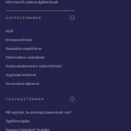
Információk adatszolgáltatóknak
ÜGYFELEINKNEK
KLIR
Készpénzfórum
Hamisítás megelőzése
Elektronikus számlázás
Bankszámlavezetés üzleti feltételei
Jegybanki tenderek
Beszerzési eljárások
FOGYASZTÓKNAK
Mit tegyünk, ha pénzügyi panaszunk van?
Ügyfélszolgálat
Pénzügyi Békéltető Testület