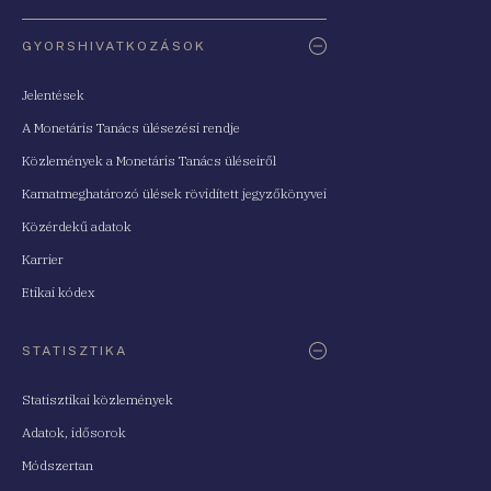
Oldaltérkép
GYORSHIVATKOZÁSOK
Jelentések
A Monetáris Tanács ülésezési rendje
Közlemények a Monetáris Tanács üléseiről
Kamatmeghatározó ülések rövidített jegyzőkönyvei
Közérdekű adatok
Karrier
Etikai kódex
STATISZTIKA
Statisztikai közlemények
Adatok, idősorok
Módszertan