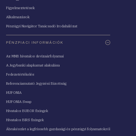
Figyelmeztetések
Alkalmazások
Pénzügyi Navigátor Tanácsadó Irodahálózat
PÉNZPIACI INFORMÁCIÓK
Az MNB hivatalos devizaárfolyamai
A Jegybanki alapkamat alakulása
Fedezetértékelés
Referenciamutató Jegyzési Bizottság
HUFONIA
HUFONIA Swap
Hivatalos BUBOR fixingek
Hivatalos BIRS fixingek
Ábrakészlet a legfrissebb gazdasági és pénzügyi folyamatokról