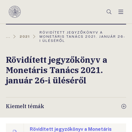
Főmenü
Keresés
Men
Magyar
Nemzeti
Bank
AKTUÁLIS
RÖVIDÍTETT JEGYZŐKÖNYV A
OLDAL:
...
2021
MONETÁRIS TANÁCS 2021. JANUÁR 26-
I ÜLÉSÉRŐL
Rövidített jegyzőkönyv a
Monetáris Tanács 2021.
január 26-i üléséről
Kiemelt témák
Rövidített jegyzőkönyv a Monetáris