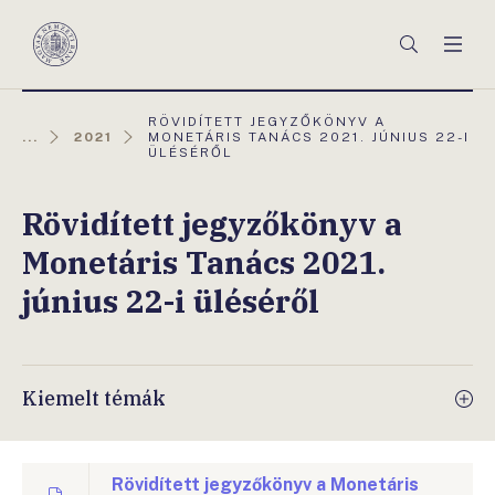
Főmenü
Keresés
Men
Magyar
Nemzeti
Bank
AKTUÁLIS
RÖVIDÍTETT JEGYZŐKÖNYV A
OLDAL:
...
2021
MONETÁRIS TANÁCS 2021. JÚNIUS 22-I
ÜLÉSÉRŐL
Rövidített jegyzőkönyv a
Monetáris Tanács 2021.
június 22-i üléséről
Kiemelt témák
Rövidített jegyzőkönyv a Monetáris