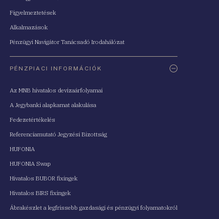
Figyelmeztetések
Alkalmazások
Pénzügyi Navigátor Tanácsadó Irodahálózat
PÉNZPIACI INFORMÁCIÓK
Az MNB hivatalos devizaárfolyamai
A Jegybanki alapkamat alakulása
Fedezetértékelés
Referenciamutató Jegyzési Bizottság
HUFONIA
HUFONIA Swap
Hivatalos BUBOR fixingek
Hivatalos BIRS fixingek
Ábrakészlet a legfrissebb gazdasági és pénzügyi folyamatokról