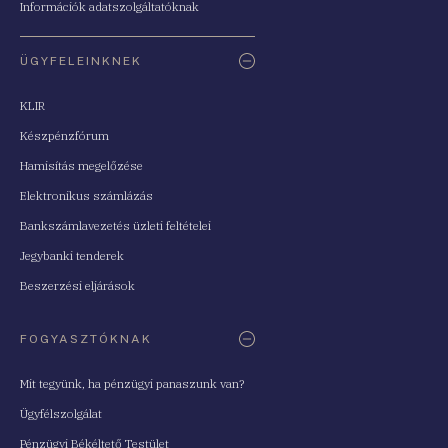
Információk adatszolgáltatóknak
ÜGYFELEINKNEK
KLIR
Készpénzfórum
Hamisítás megelőzése
Elektronikus számlázás
Bankszámlavezetés üzleti feltételei
Jegybanki tenderek
Beszerzési eljárások
FOGYASZTÓKNAK
Mit tegyünk, ha pénzügyi panaszunk van?
Ügyfélszolgálat
Pénzügyi Békéltető Testület