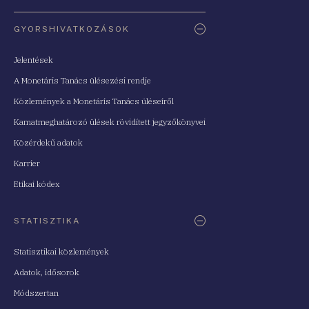
Oldaltérkép
GYORSHIVATKOZÁSOK
Jelentések
A Monetáris Tanács ülésezési rendje
Közlemények a Monetáris Tanács üléseiről
Kamatmeghatározó ülések rövidített jegyzőkönyvei
Közérdekű adatok
Karrier
Etikai kódex
STATISZTIKA
Statisztikai közlemények
Adatok, idősorok
Módszertan