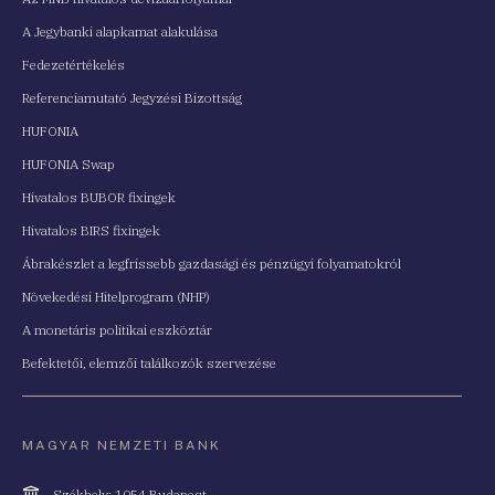
A Jegybanki alapkamat alakulása
Fedezetértékelés
Referenciamutató Jegyzési Bizottság
HUFONIA
HUFONIA Swap
Hivatalos BUBOR fixingek
Hivatalos BIRS fixingek
Ábrakészlet a legfrissebb gazdasági és pénzügyi folyamatokról
Növekedési Hitelprogram (NHP)
A monetáris politikai eszköztár
Befektetői, elemzői találkozók szervezése
MAGYAR NEMZETI BANK
Cím
Székhely: 1054 Budapest,