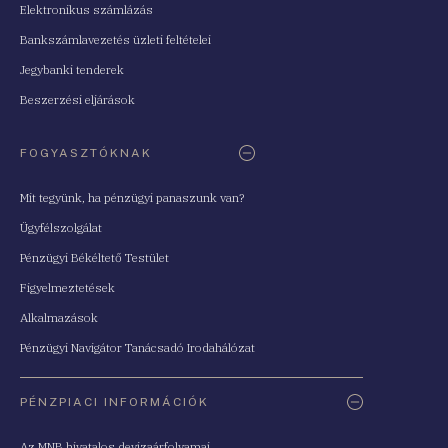
Elektronikus számlázás
Bankszámlavezetés üzleti feltételei
Jegybanki tenderek
Beszerzési eljárások
FOGYASZTÓKNAK
Mit tegyünk, ha pénzügyi panaszunk van?
Ügyfélszolgálat
Pénzügyi Békéltető Testület
Figyelmeztetések
Alkalmazások
Pénzügyi Navigátor Tanácsadó Irodahálózat
PÉNZPIACI INFORMÁCIÓK
Az MNB hivatalos devizaárfolyamai