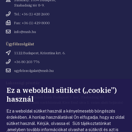
Szabadság tér 8-9.
Telefonszám
Tel.: +36 (1) 428 2600
Fax
Fax: +36 (1) 429 8000
Email
info@mnb.hu
cím
Ügyfélszolgálat
Cím
1122 Budapest, Krisztina krt. 6.
Telefonszám
+36 80 203 776
Email
ugyfelszolgalat@mnb.hu
cím
Lakossági pénztár
Ez a weboldal sütiket („cookie”)
Cím
1054 Budapest, Kiss Ernő utca 1.
használ
(a Magyar Nemzeti Bank Budapest V. ker., Szabadság tér
8-9. szám alatti székházának Kiss Ernő utca 1. szám alatti bejárata)
Ez a weboldal sütiket használ a kényelmesebb böngészés
Email
penztar@mnb.hu
cím
érdekében. A honlap használatával Ön elfogadja, hogy az oldal
sütiket használ. Kérjük, olvassa el Süti tájékoztatónkat
,amelyben további információkat olvashat a sütikről és azt is