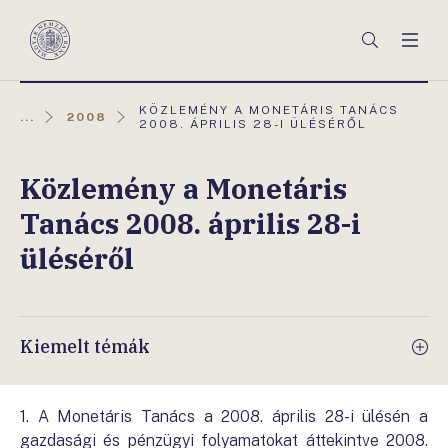
Főmenü
Keresés
Men
Magyar
Nemzeti
Bank
AKTUÁLIS
KÖZLEMÉNY A MONETÁRIS TANÁCS
...
2008
OLDAL:
2008. ÁPRILIS 28-I ÜLÉSÉRŐL
Közlemény a Monetáris
Tanács 2008. április 28-i
üléséről
Kiemelt témák
1. A Monetáris Tanács a 2008. április 28-i ülésén a
gazdasági és pénzügyi folyamatokat áttekintve 2008.