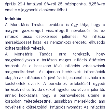
április 29-i hatállyal 8%-ról 25 bázisponttal 8,25%-ra
emelte a jegybanki alapkamatlábat.
Indoklás
A Monetáris Tanács továbbra is úgy látja, hogy a
magyar gazdaságot visszafogott növekedés és az
infláció lassú csökkenése jellemezi. Az infláció
mérséklődését hazai és nemzetközi eredetű, elhúzódó
költségsokkok fékezik.
A Monetáris Tanács arra törekszik, hogy
megakadályozza a tartósan magas infláció áttételes
hatásait és a hosszabb távú inflációs várakozások
megemelkedését. Az újonnan beérkezett információk
alapján az inflációs cél jövő évi teljesülését továbbra is
kockázatok övezik. A béradatok értékelését egyedi
hatások nehezítik, de ezeket figyelembe véve is jelentős
annak kockázata, hogy a bérnövekedés üteme a
korábban feltételezettnél lassabban mérséklődik, ami
növelheti a költségoldali inflációs nyomást. Az inflációs