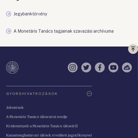
Jegybanktörvény
A Monetáris Tanács tagjainak szavazási archívuma
Vi
a
te
Instagram
Twitter
Facebook
YouTube
Sell
Oldaltérkép
GYORSHIVATKOZÁSOK
Jelentések
A Monetáris Tanács ülésezési rendje
Közlemények a Monetáris Tanács üléseiről
Kamatmeghatározó ülések rövidített jegyzőkönyvei