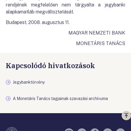
rendjének megfelelően nem tárgyalta a jegybanki
alapkamatláb megváltoztatását.
Budapest, 2008. augusztus 11.
MAGYAR NEMZETI BANK
MONETÁRIS TANÁCS
Kapcsolódó hivatkozások
Jegybanktörvény
A Monetáris Tanács tagjainak szavazási archívuma
Vi
a
te