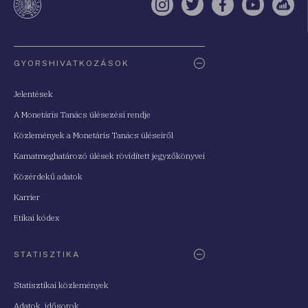
Instagram
Twitter
Facebook
YouTube
Sell
Oldaltérkép
GYORSHIVATKOZÁSOK
Jelentések
A Monetáris Tanács ülésezési rendje
Közlemények a Monetáris Tanács üléseiről
Kamatmeghatározó ülések rövidített jegyzőkönyvei
Közérdekű adatok
Karrier
Etikai kódex
STATISZTIKA
Statisztikai közlemények
Adatok, idősorok