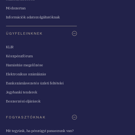
Módszertan
Információk adatszolgáltatóknak
ÜGYFELEINKNEK
KLIR
Készpénzfórum
Hamisítás megelőzése
Elektronikus számlázás
Bankszámlavezetés üzleti feltételei
Jegybanki tenderek
Beszerzési eljárások
FOGYASZTÓKNAK
Mit tegyünk, ha pénzügyi panaszunk van?