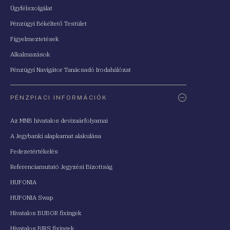
Ügyfélszolgálat
Pénzügyi Békéltető Testület
Figyelmeztetések
Alkalmazások
Pénzügyi Navigátor Tanácsadó Irodahálózat
PÉNZPIACI INFORMÁCIÓK
Az MNB hivatalos devizaárfolyamai
A Jegybanki alapkamat alakulása
Fedezetértékelés
Referenciamutató Jegyzési Bizottság
HUFONIA
HUFONIA Swap
Hivatalos BUBOR fixingek
Hivatalos BIRS fixingek