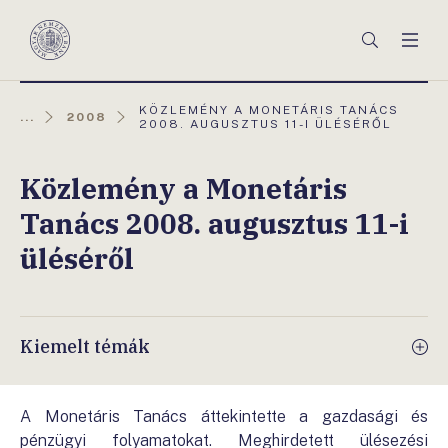
Főmenü
Keresés
Men
Magyar
Nemzeti
Bank
AKTUÁLIS
KÖZLEMÉNY A MONETÁRIS TANÁCS
...
2008
OLDAL:
2008. AUGUSZTUS 11-I ÜLÉSÉRŐL
Közlemény a Monetáris
Tanács 2008. augusztus 11-i
üléséről
Kiemelt témák
A Monetáris Tanács áttekintette a gazdasági és
pénzügyi folyamatokat. Meghirdetett ülésezési