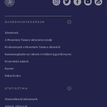
Instagram
Twitter
Facebook
YouTube
Sell
Oldaltérkép
GYORSHIVATKOZÁSOK
Jelentések
A Monetáris Tanács ülésezési rendje
Közlemények a Monetáris Tanács üléseiről
Kamatmeghatározó ülések rövidített jegyzőkönyvei
Közérdekű adatok
Karrier
Etikai kódex
STATISZTIKA
Statisztikai közlemények
Adatok, idősorok