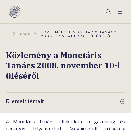
Főmenü
Keresés
Men
Magyar
Nemzeti
Bank
AKTUÁLIS
KÖZLEMÉNY A MONETÁRIS TANÁCS
...
2008
OLDAL:
2008. NOVEMBER 10-I ÜLÉSÉRŐL
Közlemény a Monetáris
Tanács 2008. november 10-i
üléséről
Kiemelt témák
A Monetáris Tanács áttekintette a gazdasági és
pénzügyi folyamatokat. Meghirdetett ülésezési