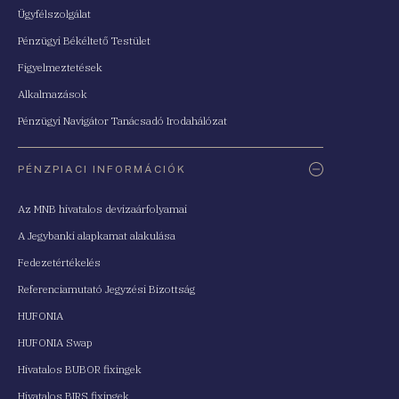
Ügyfélszolgálat
Pénzügyi Békéltető Testület
Figyelmeztetések
Alkalmazások
Pénzügyi Navigátor Tanácsadó Irodahálózat
PÉNZPIACI INFORMÁCIÓK
Az MNB hivatalos devizaárfolyamai
A Jegybanki alapkamat alakulása
Fedezetértékelés
Referenciamutató Jegyzési Bizottság
HUFONIA
HUFONIA Swap
Hivatalos BUBOR fixingek
Hivatalos BIRS fixingek