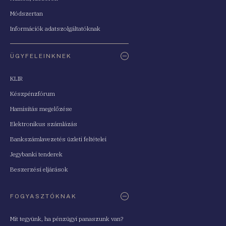
Módszertan
Információk adatszolgáltatóknak
ÜGYFELEINKNEK
KLIR
Készpénzfórum
Hamisítás megelőzése
Elektronikus számlázás
Bankszámlavezetés üzleti feltételei
Jegybanki tenderek
Beszerzési eljárások
FOGYASZTÓKNAK
Mit tegyünk, ha pénzügyi panaszunk van?