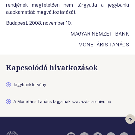
rendjének megfelelően nem tárgyalta a jegybanki
alapkamatláb megváltoztatását.
Budapest, 2008. november 10.
MAGYAR NEMZETI BANK
MONETÁRIS TANÁCS
Kapcsolódó hivatkozások
Jegybanktörvény
A Monetáris Tanács tagjainak szavazási archívuma
Vi
a
te