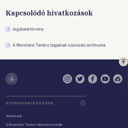
Kapcsolódó hivatkozások
Jegybanktörvény
A Monetáris Tanács tagjainak szavazási archívuma
Vi
a
te
Instagram
Twitter
Facebook
YouTube
Sell
Oldaltérkép
GYORSHIVATKOZÁSOK
Jelentések
A Monetáris Tanács ülésezési rendje