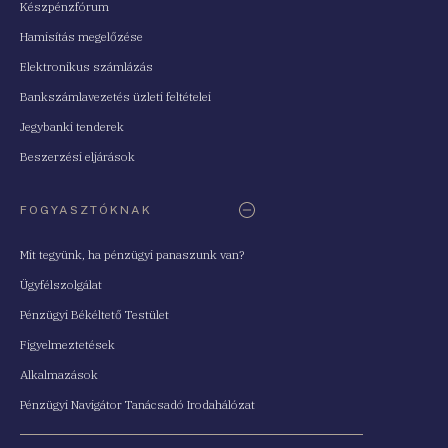
Készpénzfórum
Hamisítás megelőzése
Elektronikus számlázás
Bankszámlavezetés üzleti feltételei
Jegybanki tenderek
Beszerzési eljárások
FOGYASZTÓKNAK
Mit tegyünk, ha pénzügyi panaszunk van?
Ügyfélszolgálat
Pénzügyi Békéltető Testület
Figyelmeztetések
Alkalmazások
Pénzügyi Navigátor Tanácsadó Irodahálózat