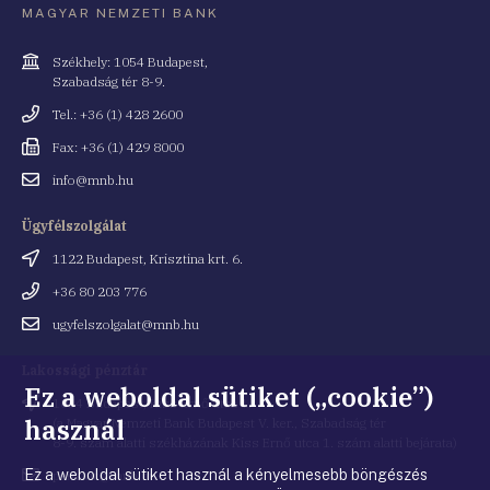
MAGYAR NEMZETI BANK
Cím
Székhely: 1054 Budapest,
Szabadság tér 8-9.
Telefonszám
Tel.: +36 (1) 428 2600
Fax
Fax: +36 (1) 429 8000
Email
info@mnb.hu
cím
Ügyfélszolgálat
Cím
1122 Budapest, Krisztina krt. 6.
Telefonszám
+36 80 203 776
Email
ugyfelszolgalat@mnb.hu
cím
Lakossági pénztár
Ez a weboldal sütiket („cookie”)
Cím
1054 Budapest, Kiss Ernő utca 1.
használ
(a Magyar Nemzeti Bank Budapest V. ker., Szabadság tér
8-9. szám alatti székházának Kiss Ernő utca 1. szám alatti bejárata)
Ez a weboldal sütiket használ a kényelmesebb böngészés
Email
penztar@mnb.hu