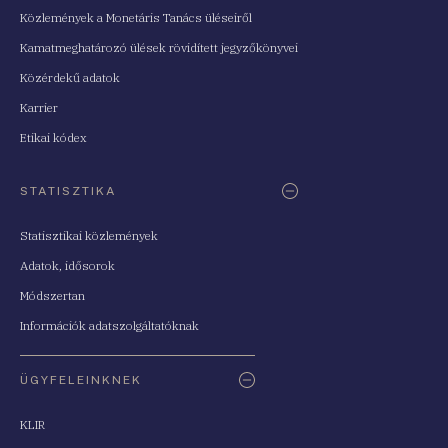
Közlemények a Monetáris Tanács üléseiről
Kamatmeghatározó ülések rövidített jegyzőkönyvei
Közérdekű adatok
Karrier
Etikai kódex
STATISZTIKA
Statisztikai közlemények
Adatok, idősorok
Módszertan
Információk adatszolgáltatóknak
ÜGYFELEINKNEK
KLIR