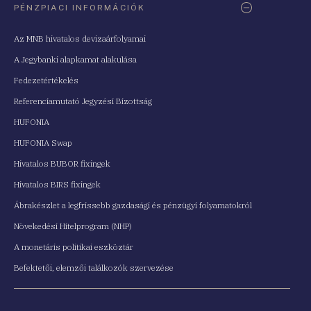
PÉNZPIACI INFORMÁCIÓK
Az MNB hivatalos devizaárfolyamai
A Jegybanki alapkamat alakulása
Fedezetértékelés
Referenciamutató Jegyzési Bizottság
HUFONIA
HUFONIA Swap
Hivatalos BUBOR fixingek
Hivatalos BIRS fixingek
Ábrakészlet a legfrissebb gazdasági és pénzügyi folyamatokról
Növekedési Hitelprogram (NHP)
A monetáris politikai eszköztár
Befektetői, elemzői találkozók szervezése