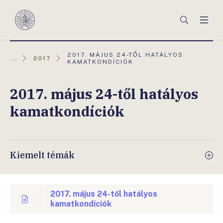
Főmenü
Keresés
Men
Magyar
Nemzeti
Bank
AKTUÁLIS
2017. MÁJUS 24-TŐL HATÁLYOS
...
2017
OLDAL:
KAMATKONDÍCIÓK
2017. május 24-től hatályos
kamatkondíciók
Kiemelt témák
2017. május 24-től hatályos
kamatkondíciók