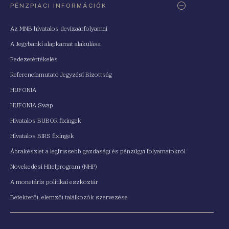
PÉNZPIACI INFORMÁCIÓK
Az MNB hivatalos devizaárfolyamai
A Jegybanki alapkamat alakulása
Fedezetértékelés
Referenciamutató Jegyzési Bizottság
HUFONIA
HUFONIA Swap
Hivatalos BUBOR fixingek
Hivatalos BIRS fixingek
Ábrakészlet a legfrissebb gazdasági és pénzügyi folyamatokról
Növekedési Hitelprogram (NHP)
A monetáris politikai eszköztár
Befektetői, elemzői találkozók szervezése