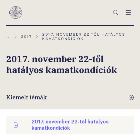
Főmenü
Keresés
Men
Magyar
Nemzeti
Bank
AKTUÁLIS
2017. NOVEMBER 22-TŐL HATÁLYOS
...
2017
OLDAL:
KAMATKONDÍCIÓK
2017. november 22-től
hatályos kamatkondíciók
Kiemelt témák
2017. november 22-től hatályos
kamatkondíciók