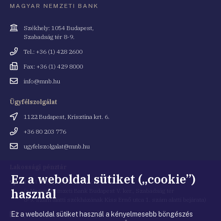
MAGYAR NEMZETI BANK
Cím
Székhely: 1054 Budapest,
Szabadság tér 8-9.
Telefonszám
Tel.: +36 (1) 428 2600
Fax
Fax: +36 (1) 429 8000
Email
info@mnb.hu
cím
Ügyfélszolgálat
Cím
1122 Budapest, Krisztina krt. 6.
Telefonszám
+36 80 203 776
Email
ugyfelszolgalat@mnb.hu
cím
Lakossági pénztár
Ez a weboldal sütiket („cookie”)
Cím
1054 Budapest, Kiss Ernő utca 1.
használ
(a Magyar Nemzeti Bank Budapest V. ker., Szabadság tér
8-9. szám alatti székházának Kiss Ernő utca 1. szám alatti bejárata)
Ez a weboldal sütiket használ a kényelmesebb böngészés
Email
penztar@mnb.hu