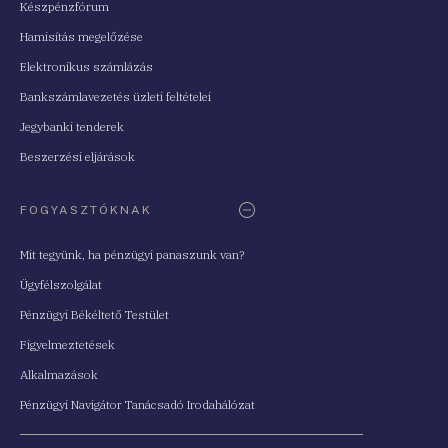
Készpénzfórum
Hamisítás megelőzése
Elektronikus számlázás
Bankszámlavezetés üzleti feltételei
Jegybanki tenderek
Beszerzési eljárások
FOGYASZTÓKNAK
Mit tegyünk, ha pénzügyi panaszunk van?
Ügyfélszolgálat
Pénzügyi Békéltető Testület
Figyelmeztetések
Alkalmazások
Pénzügyi Navigátor Tanácsadó Irodahálózat