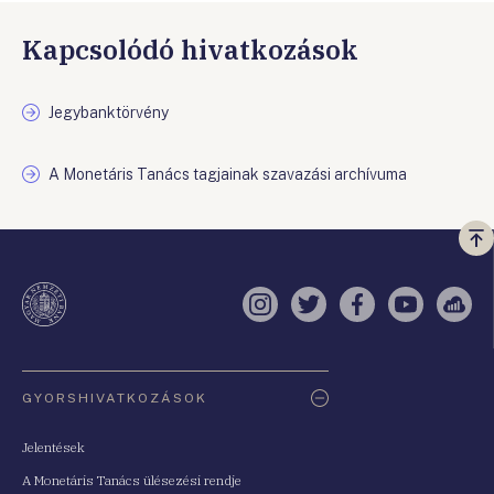
Kapcsolódó hivatkozások
Jegybanktörvény
A Monetáris Tanács tagjainak szavazási archívuma
Vi
a
te
Instagram
Twitter
Facebook
YouTube
Sell
Oldaltérkép
GYORSHIVATKOZÁSOK
Jelentések
A Monetáris Tanács ülésezési rendje