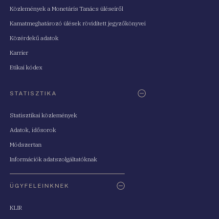
Közlemények a Monetáris Tanács üléseiről
Kamatmeghatározó ülések rövidített jegyzőkönyvei
Közérdekű adatok
Karrier
Etikai kódex
STATISZTIKA
Statisztikai közlemények
Adatok, idősorok
Módszertan
Információk adatszolgáltatóknak
ÜGYFELEINKNEK
KLIR