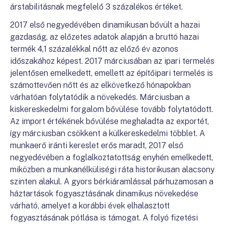
árstabilitásnak megfelelő 3 százalékos értéket.
2017 első negyedévében dinamikusan bővült a hazai
gazdaság, az előzetes adatok alapján a bruttó hazai
termék 4,1 százalékkal nőtt az előző év azonos
időszakához képest. 2017 márciusában az ipari termelés
jelentősen emelkedett, emellett az építőipari termelés is
számottevően nőtt és az elkövetkező hónapokban
várhatóan folytatódik a növekedés. Márciusban a
kiskereskedelmi forgalom bővülése tovább folytatódott.
Az import értékének bővülése meghaladta az exportét,
így márciusban csökkent a külkereskedelmi többlet. A
munkaerő iránti kereslet erős maradt, 2017 első
negyedévében a foglalkoztatottság enyhén emelkedett,
miközben a munkanélküliségi ráta historikusan alacsony
szinten alakul. A gyors bérkiáramlással párhuzamosan a
háztartások fogyasztásának dinamikus növekedése
várható, amelyet a korábbi évek elhalasztott
fogyasztásának pótlása is támogat. A folyó fizetési