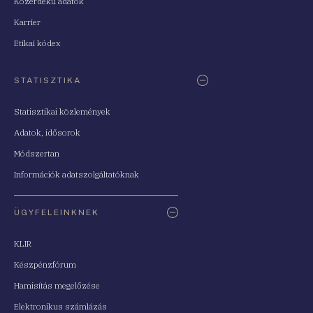
Közérdekű adatok
Karrier
Etikai kódex
STATISZTIKA
Statisztikai közlemények
Adatok, idősorok
Módszertan
Információk adatszolgáltatóknak
ÜGYFELEINKNEK
KLIR
Készpénzfórum
Hamisítás megelőzése
Elektronikus számlázás