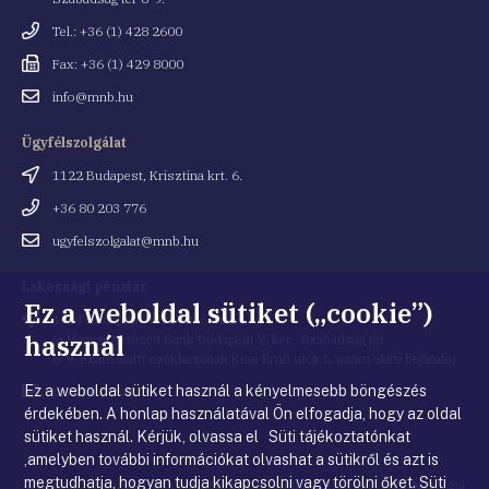
Telefonszám
Tel.: +36 (1) 428 2600
Fax
Fax: +36 (1) 429 8000
Email
info@mnb.hu
cím
Ügyfélszolgálat
Cím
1122 Budapest, Krisztina krt. 6.
Telefonszám
+36 80 203 776
Email
ugyfelszolgalat@mnb.hu
cím
Lakossági pénztár
Ez a weboldal sütiket („cookie”)
Cím
1054 Budapest, Kiss Ernő utca 1.
használ
(a Magyar Nemzeti Bank Budapest V. ker., Szabadság tér
8-9. szám alatti székházának Kiss Ernő utca 1. szám alatti bejárata)
Ez a weboldal sütiket használ a kényelmesebb böngészés
Email
penztar@mnb.hu
cím
érdekében. A honlap használatával Ön elfogadja, hogy az oldal
sütiket használ. Kérjük, olvassa el Süti tájékoztatónkat
,amelyben további információkat olvashat a sütikről és azt is
megtudhatja, hogyan tudja kikapcsolni vagy törölni őket.
Süti
© Magyar Nemzeti Bank
|
Impresszum
|
Jogi nyilatkozat
|
Adatkezelési