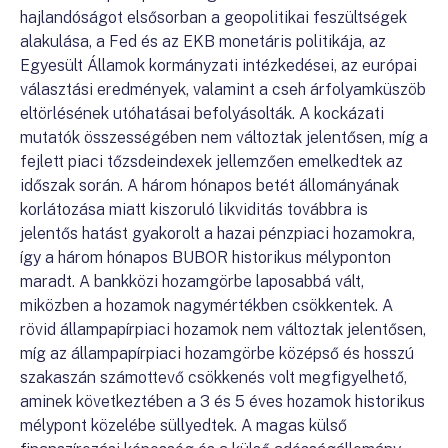
hajlandóságot elsősorban a geopolitikai feszültségek
alakulása, a Fed és az EKB monetáris politikája, az
Egyesült Államok kormányzati intézkedései, az európai
választási eredmények, valamint a cseh árfolyamküszöb
eltörlésének utóhatásai befolyásolták. A kockázati
mutatók összességében nem változtak jelentősen, míg a
fejlett piaci tőzsdeindexek jellemzően emelkedtek az
időszak során. A három hónapos betét állományának
korlátozása miatt kiszoruló likviditás továbbra is
jelentős hatást gyakorolt a hazai pénzpiaci hozamokra,
így a három hónapos BUBOR historikus mélyponton
maradt. A bankközi hozamgörbe laposabbá vált,
miközben a hozamok nagymértékben csökkentek. A
rövid állampapírpiaci hozamok nem változtak jelentősen,
míg az állampapírpiaci hozamgörbe középső és hosszú
szakaszán számottevő csökkenés volt megfigyelhető,
aminek következtében a 3 és 5 éves hozamok historikus
mélypont közelébe süllyedtek. A magas külső