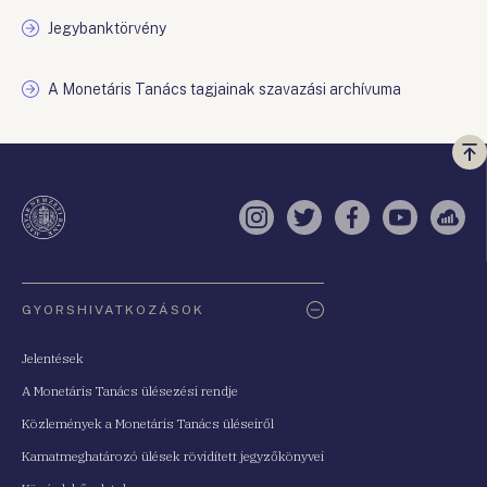
Jegybanktörvény
A Monetáris Tanács tagjainak szavazási archívuma
Vi
a
te
Instagram
Twitter
Facebook
YouTube
Sell
Oldaltérkép
GYORSHIVATKOZÁSOK
Jelentések
A Monetáris Tanács ülésezési rendje
Közlemények a Monetáris Tanács üléseiről
Kamatmeghatározó ülések rövidített jegyzőkönyvei