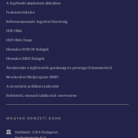
A Jegybanki alapkamat alakulása
Fedezetértékelés
Referenciamutató Jegyzési Bizottság
HUFONIA
HUFONIA Swap
Hivatalos BUBOR fixingek
Hivatalos BIRS fixingek
Ábrakészlet a legfrissebb gazdasági és pénzügyi folyamatokról
Növekedési Hitelprogram (NHP)
A monetáris politikai eszköztár
Befektetői, elemzői találkozók szervezése
MAGYAR NEMZETI BANK
Cím
Székhely: 1054 Budapest,
Szabadság tér 8-9.