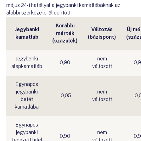
május 24-i hatállyal a jegybanki kamatlábaknak az
alábbi szerkezetéről döntött:
Korábbi
Jegybanki
Változás
Új mé
mérték
kamatláb
(bázispont)
(száz
(százalék)
Jegybanki
nem
0,90
0,
alapkamatláb
változott
Egynapos
jegybanki
nem
-0,05
-0,
betét
változott
kamatlába
Egynapos
jegybanki
nem
0,90
0,
fedezett hitel
változott