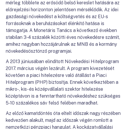
mérleg többlete az erősödő belső kereslet hatására az
előrejelzési horizonton jelentősen mérséklődik. Az idei
gazdasági növekedést a költségvetés és az EU-s
forrásoknak a beruházásokat élénkítő hatása is
támogatja. A Monetáris Tanács a következő években
stabilan 3-4 százalék közötti éves növekedésre számít,
amihez nagyban hozzájárulnak az MNB és a kormány
növekedésösztönző programjai.
A 2013 júniusában elindított Növekedési Hitelprogram
2017. március végén lezárult. A program kivezetését
követően a piaci hitelezésre való átállást a Piaci
Hitelprogram (PHP) biztosítja. Ennek következtében a
mikro-, kis- és középvállalati szektor hitelezése
középtávon is a fenntartható növekedéshez szükséges
5-10 százalékos sáv felső felében maradhat.
Az előző kamatdöntés óta eltelt időszak nagy részében
kedvezően alakult, majd az időszak végén romlott a
nemzetközi pénzpiaci hangulat. A kockázatvállalási