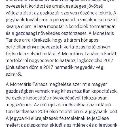
bevezetett korlátot és annak esetleges jövőbeli
változtatását az eszköztár szerves részének tekinti. A
jegybank továbbra is a pénzpiaci hozamokon keresztül
kívánja elérni a laza monetáris kondíciók fenntartását
és a gazdasági növekedés ösztönzését. A Monetáris
Tanács arra törekszik, hogy a három hónapos
betétállományra bevezetett korlátozás hatékonyan
fejtse ki az elvárt hatást. A Monetáris Tanács a korlát
mértékéről negyedévente határoz, legközelebb 2017
júniusában dönt a 2017. harmadik negyedév végi
szintről.
A Monetáris Tanács megítélése szerint a magyar
gazdaságban vannak még kihasználatlan kapacitások,
de ezek a kibocsátás növekedésével fokozatosan
megszűnnek. Az előrejelzési időszakban az infláció
fenntarthatóan 2018 első felétől éri el a jegybanki célt.
A jegybanki előrejelzések feltételeinek teljesülése
mellett az alapkamat aktuális szintjének és a jegybanki