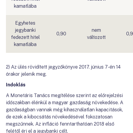
kamatlába
Egyhetes
jegybanki
nem
0,90
0,
fedezett hitel
változott
kamatlába
2) Az ülés rövidített jegyzőkönyve 2017. június 7-én 14
órakor jelenik meg.
Indoklás
A Monetáris Tanács megítélése szerint az előrejelzési
időszakban élénkül a magyar gazdaság növekedése. A
gazdaságban vannak még kihasználatlan kapacitások,
de ezek a kibocsátás növekedésével fokozatosan
megszűnnek. Az infláció fenntarthatóan 2018 első
felétől éri el a jegybanki célt.