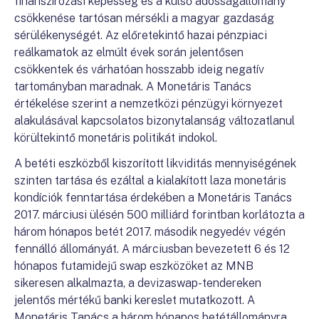
finanszírozási képesség és a külső adósságállomány
csökkenése tartósan mérsékli a magyar gazdaság
sérülékenységét. Az előretekintő hazai pénzpiaci
reálkamatok az elmúlt évek során jelentősen
csökkentek és várhatóan hosszabb ideig negatív
tartományban maradnak. A Monetáris Tanács
értékelése szerint a nemzetközi pénzügyi környezet
alakulásával kapcsolatos bizonytalanság változatlanul
körültekintő monetáris politikát indokol.
A betéti eszközből kiszorított likviditás mennyiségének
szinten tartása és ezáltal a kialakított laza monetáris
kondíciók fenntartása érdekében a Monetáris Tanács
2017. márciusi ülésén 500 milliárd forintban korlátozta a
három hónapos betét 2017. második negyedév végén
fennálló állományát. A márciusban bevezetett 6 és 12
hónapos futamidejű swap eszközöket az MNB
sikeresen alkalmazta, a devizaswap-tendereken
jelentős mértékű banki kereslet mutatkozott. A
Monetáris Tanács a három hónapos betétállományra