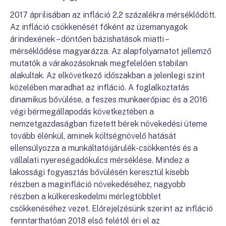
2017 áprilisában az infláció 2,2 százalékra mérséklődött.
Az infláció csökkenését főként az üzemanyagok
árindexének – döntően bázishatások miatti –
mérséklődése magyarázza. Az alapfolyamatot jellemző
mutatók a várakozásoknak megfelelően stabilan
alakultak. Az elkövetkező időszakban a jelenlegi szint
közelében maradhat az infláció. A foglalkoztatás
dinamikus bővülése, a feszes munkaerőpiac és a 2016
végi bérmegállapodás következtében a
nemzetgazdaságban fizetett bérek növekedési üteme
tovább élénkül, aminek költségnövelő hatását
ellensúlyozza a munkáltatóijárulék-csökkentés és a
vállalati nyereségadókulcs mérséklése. Mindez a
lakossági fogyasztás bővülésén keresztül kisebb
részben a maginfláció növekedéséhez, nagyobb
részben a külkereskedelmi mérlegtöbblet
csökkenéséhez vezet. Előrejelzésünk szerint az infláció
fenntarthatóan 2018 első felétől éri el az