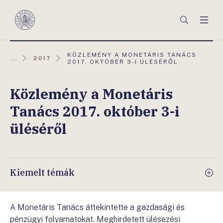
Főmenü
Keresés
Men
Magyar
Nemzeti
Bank
AKTUÁLIS
KÖZLEMÉNY A MONETÁRIS TANÁCS
...
2017
OLDAL:
2017. OKTÓBER 3-I ÜLÉSÉRŐL
Közlemény a Monetáris
Tanács 2017. október 3-i
üléséről
Kiemelt témák
A Monetáris Tanács áttekintette a gazdasági és
pénzügyi folyamatokat. Meghirdetett ülésezési