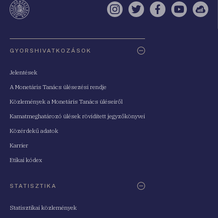
Instagram
Twitter
Facebook
YouTube
Sell
Oldaltérkép
GYORSHIVATKOZÁSOK
Jelentések
A Monetáris Tanács ülésezési rendje
Közlemények a Monetáris Tanács üléseiről
Kamatmeghatározó ülések rövidített jegyzőkönyvei
Közérdekű adatok
Karrier
Etikai kódex
STATISZTIKA
Statisztikai közlemények