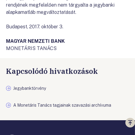
rendjének megfelelően nem tárgyalta a jegybanki
alapkamatláb megváltoztatását.
Budapest, 2017. október 3.
MAGYAR NEMZETI BANK
MONETÁRIS TANÁCS
Kapcsolódó hivatkozások
Jegybanktörvény
A Monetáris Tanács tagjainak szavazási archívuma
Vi
a
te