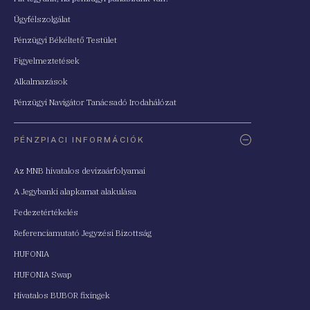
Ügyfélszolgálat
Pénzügyi Békéltető Testület
Figyelmeztetések
Alkalmazások
Pénzügyi Navigátor Tanácsadó Irodahálózat
PÉNZPIACI INFORMÁCIÓK
Az MNB hivatalos devizaárfolyamai
A Jegybanki alapkamat alakulása
Fedezetértékelés
Referenciamutató Jegyzési Bizottság
HUFONIA
HUFONIA Swap
Hivatalos BUBOR fixingek