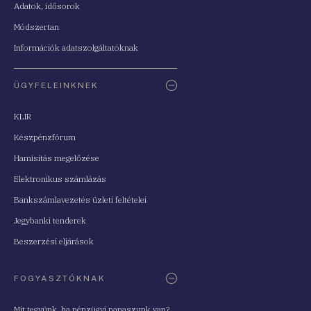
Adatok, idősorok
Módszertan
Információk adatszolgáltatóknak
ÜGYFELEINKNEK
KLIR
Készpénzfórum
Hamisítás megelőzése
Elektronikus számlázás
Bankszámlavezetés üzleti feltételei
Jegybanki tenderek
Beszerzési eljárások
FOGYASZTÓKNAK
Mit tegyünk, ha pénzügyi panaszunk van?