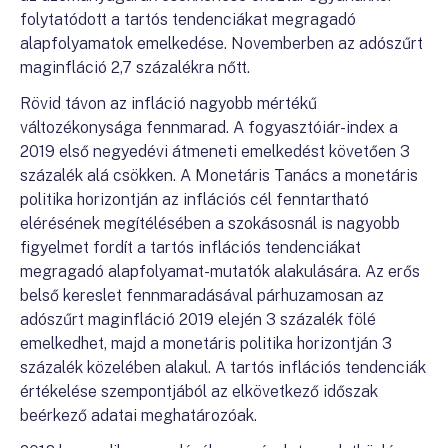
folytatódott a tartós tendenciákat megragadó
alapfolyamatok emelkedése. Novemberben az adószűrt
maginfláció 2,7 százalékra nőtt.
Rövid távon az infláció nagyobb mértékű
változékonysága fennmarad. A fogyasztóiár-index a
2019 első negyedévi átmeneti emelkedést követően 3
százalék alá csökken. A Monetáris Tanács a monetáris
politika horizontján az inflációs cél fenntartható
elérésének megítélésében a szokásosnál is nagyobb
figyelmet fordít a tartós inflációs tendenciákat
megragadó alapfolyamat-mutatók alakulására. Az erős
belső kereslet fennmaradásával párhuzamosan az
adószűrt maginfláció 2019 elején 3 százalék fölé
emelkedhet, majd a monetáris politika horizontján 3
százalék közelében alakul. A tartós inflációs tendenciák
értékelése szempontjából az elkövetkező időszak
beérkező adatai meghatározóak.