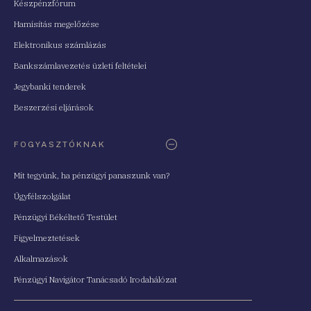
Készpénzfórum
Hamisítás megelőzése
Elektronikus számlázás
Bankszámlavezetés üzleti feltételei
Jegybanki tenderek
Beszerzési eljárások
FOGYASZTÓKNAK
Mit tegyünk, ha pénzügyi panaszunk van?
Ügyfélszolgálat
Pénzügyi Békéltető Testület
Figyelmeztetések
Alkalmazások
Pénzügyi Navigátor Tanácsadó Irodahálózat