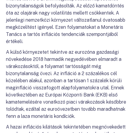
bizonytalanságok befolyásolták. Az előző kamatdöntés
óta az olajárak nagy volatilitás mellett csökkentek. A
jelenlegi nemzetközi környezet változatlanul óvatosabb
megközelítést igényel. Ezen folyamatokat a Monetáris
Tanács a tartós inflációs tendenciák szempontjából
értékeli.
A külső környezetet tekintve az eurozóna gazdasági
növekedése 2018 harmadik negyedévében elmaradt a
várakozásoktól, a folyamat tartósságát még
bizonytalanság övezi. Az infláció a 2 százalékos cél
közelében alakul, azonban a tartósan 1 százalék körüli
maginfláció visszafogott alapfolyamatokra utal. Ennek
következtében az Európai Központi Bank (EKB) első
kamatemelésére vonatkozó piaci várakozások későbbre
tolódtak, ezáltal az euroövezetben tovább maradhatnak
fenn a laza monetáris kondíciók.
A hazai inflációs kilátások tekintetében megnövekedett