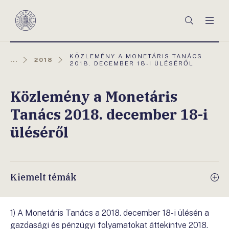
Főmenü
Keresés
Men
Magyar
Nemzeti
Bank
AKTUÁLIS
KÖZLEMÉNY A MONETÁRIS TANÁCS
...
2018
OLDAL:
2018. DECEMBER 18-I ÜLÉSÉRŐL
Közlemény a Monetáris
Tanács 2018. december 18-i
üléséről
Kiemelt témák
1) A Monetáris Tanács a 2018. december 18-i ülésén a
gazdasági és pénzügyi folyamatokat áttekintve 2018.