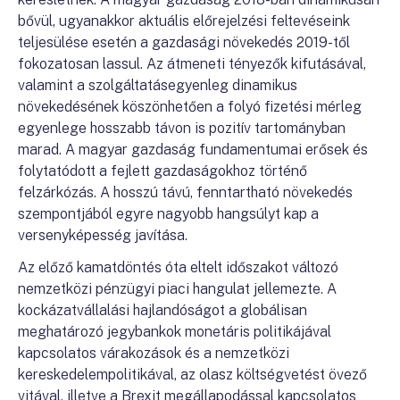
bővül, ugyanakkor aktuális előrejelzési feltevéseink
teljesülése esetén a gazdasági növekedés 2019-től
fokozatosan lassul. Az átmeneti tényezők kifutásával,
valamint a szolgáltatásegyenleg dinamikus
növekedésének köszönhetően a folyó fizetési mérleg
egyenlege hosszabb távon is pozitív tartományban
marad. A magyar gazdaság fundamentumai erősek és
folytatódott a fejlett gazdaságokhoz történő
felzárkózás. A hosszú távú, fenntartható növekedés
szempontjából egyre nagyobb hangsúlyt kap a
versenyképesség javítása.
Az előző kamatdöntés óta eltelt időszakot változó
nemzetközi pénzügyi piaci hangulat jellemezte. A
kockázatvállalási hajlandóságot a globálisan
meghatározó jegybankok monetáris politikájával
kapcsolatos várakozások és a nemzetközi
kereskedelempolitikával, az olasz költségvetést övező
vitával, illetve a Brexit megállapodással kapcsolatos