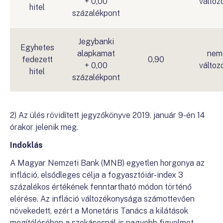
+ 0,00
változ
hitel
százalékpont
Jegybanki
Egyhetes
alapkamat
nem
fedezett
0,90
+ 0,00
változ
hitel
százalékpont
2) Az ülés rövidített jegyzőkönyve 2019. január 9-én 14
órakor jelenik meg.
Indoklás
A Magyar Nemzeti Bank (MNB) egyetlen horgonya az
infláció, elsődleges célja a fogyasztóiár-index 3
százalékos értékének fenntartható módon történő
elérése. Az infláció változékonysága számottevően
növekedett, ezért a Monetáris Tanács a kilátások
megítélésében a szokásosnál is nagyobb figyelmet