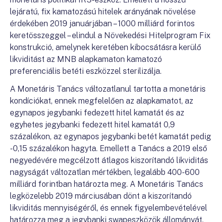
lejáratú, fix kamatozású hitelek arányának növelése
érdekében 2019 januárjában – 1000 milliárd forintos
keretösszeggel – elindul a Növekedési Hitelprogram Fix
konstrukció, amelynek keretében kibocsátásra kerülő
likviditást az MNB alapkamaton kamatozó
preferenciális betéti eszközzel sterilizálja.
A Monetáris Tanács változatlanul tartotta a monetáris
kondíciókat, ennek megfelelően az alapkamatot, az
egynapos jegybanki fedezett hitel kamatát és az
egyhetes jegybanki fedezett hitel kamatát 0,9
százalékon, az egynapos jegybanki betét kamatát pedig
-0,15 százalékon hagyta. Emellett a Tanács a 2019 első
negyedévére megcélzott átlagos kiszorítandó likviditás
nagyságát változatlan mértékben, legalább 400-600
milliárd forintban határozta meg. A Monetáris Tanács
legközelebb 2019 márciusában dönt a kiszorítandó
likviditás mennyiségéről, és ennek figyelembevételével
határozza meg a jegybanki swapeszközök állományát.