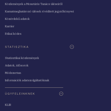
Közlemények a Monetáris Tanács üléseiről
Kamatmeghatározó ülések rövidített jegyzőkönyvei
Közérdekű adatok
Karrier
Etikai kódex
STATISZTIKA
Statisztikai közlemények
Adatok, idősorok
Módszertan
Információk adatszolgáltatóknak
ÜGYFELEINKNEK
KLIR