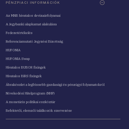
PÉNZPIACI INFORMÁCIÓK
Az MNB hivatalos devizaárfolyamai
A Jegybanki alapkamat alakulása
Fedezetértékelés
Referenciamutató Jegyzési Bizottság
HUFONIA
HUFONIA Swap
Hivatalos BUBOR fixingek
Hivatalos BIRS fixingek
Ábrakészlet a legfrissebb gazdasági és pénzügyi folyamatokról
Növekedési Hitelprogram (NHP)
A monetáris politikai eszköztár
Befektetői, elemzői találkozók szervezése