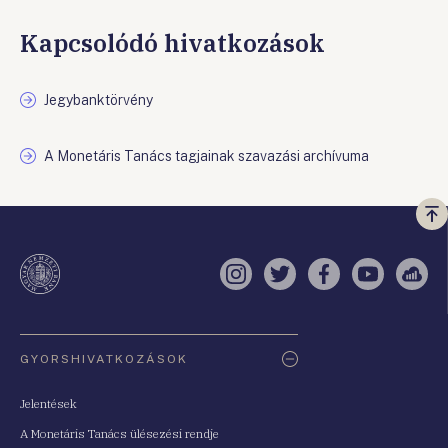
Kapcsolódó hivatkozások
Jegybanktörvény
A Monetáris Tanács tagjainak szavazási archívuma
Vi
a
te
Instagram
Twitter
Facebook
YouTube
Sell
Oldaltérkép
GYORSHIVATKOZÁSOK
Jelentések
A Monetáris Tanács ülésezési rendje