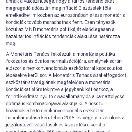
annak a valószínűsége, hogy a tartós tendenciákat
megragadó adószűrt maginfláció 3 százalék fölé
emelkedhet, miközben az eurozónában a laza monetáris
kondíciók tovább maradhatnak fenn. Ezen tényezők
közül az MNB monetáris politikáját elsődlegesen a
hazai tartós inflációs tendenciák alakulása határozza
meg.
A Monetáris Tanács felkészült a monetáris politika
fokozatos és óvatos normalizációjára, amelynek során
először a nemkonvencionális eszköztárral kapcsolatos
lépésekre kerül sor. A Monetáris Tanács által elfogadott
eszköztár-stratégiának megfelelően a monetáris
kondíciókat előretekintve a jegybank két eszköz, a
forintlikviditást nyújtó swapállomány és a kamatfolyosó
optimális kombinációjával alakítja ki. A hosszú
hozamokra ható nemkonvencionális eszköztár
finomhangolása keretében 2018. év végéig lezárulnak a
jelzáloglevél-vásárlások és kivezetésre kerül a
monetáris politikai IRS-eszköz. Emellett a hosszú