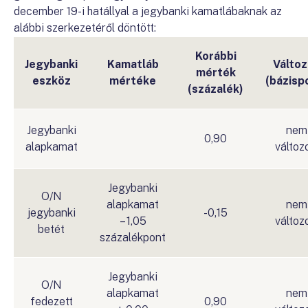
december 19-i hatállyal a jegybanki kamatlábaknak az
alábbi szerkezetéről döntött:
Korábbi
Jegybanki
Kamatláb
Változ
mérték
eszköz
mértéke
(bázisp
(százalék)
Jegybanki
nem
0,90
alapkamat
változ
Jegybanki
O/N
alapkamat
nem
jegybanki
-0,15
– 1,05
változ
betét
százalékpont
Jegybanki
O/N
alapkamat
nem
fedezett
0,90