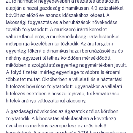
2018 harmadik negyedévében a részletes adatközlés
alapján a hazai gazdaság dinamikusan, 4,9 százalékkal
bővült az előző év azonos időszakához képest. A
lakossági fogyasztás és a beruházások növekedése
tovább folytatódott. A munkaerő iránti kereslet
változatlanul erős, a munkanélküliségi ráta historikus
mélypontja közelében tartózkodik. Az áruforgalmi
egyenleg főként a dinamikus hazai beruházásokhoz és
néhány egyszeri tételhez kötődően mérséklődött,
miközben a szolgáltatásegyenleg nagymértékben javult.
A folyó fizetési mérleg egyenlege továbbra is érdemi
többletet mutat. Októberben a vállalati és a háztartási
hitelezés bővülése folytatódott, ugyanakkor a vállalati
hitelezés esetében a hosszú lejáratú, fix kamatozású
hitelek aránya változatlanul alacsony.
A gazdasági növekedés az ágazatok széles körében
folytatódik. A kibocsátás alakulásában a következő
években is markáns szerepe lesz az erős belső
keresletnek. A magyar gazdaság 2018-ban dinamikusan