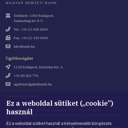
MAGYAR NEMZETI BANK
Cím
Székhely: 1054 Budapest,
Szabadság tér 8-9.
Telefonszám
Tel.: +36 (1) 428 2600
Fax
Fax: +36 (1) 429 8000
Email
info@mnb.hu
cím
Ügyfélszolgálat
Cím
1122 Budapest, Krisztina krt. 6.
Telefonszám
+36 80 203 776
Email
ugyfelszolgalat@mnb.hu
cím
Lakossági pénztár
Ez a weboldal sütiket („cookie”)
Cím
1054 Budapest, Kiss Ernő utca 1.
használ
(a Magyar Nemzeti Bank Budapest V. ker., Szabadság tér
8-9. szám alatti székházának Kiss Ernő utca 1. szám alatti bejárata)
Ez a weboldal sütiket használ a kényelmesebb böngészés
Email
penztar@mnb.hu