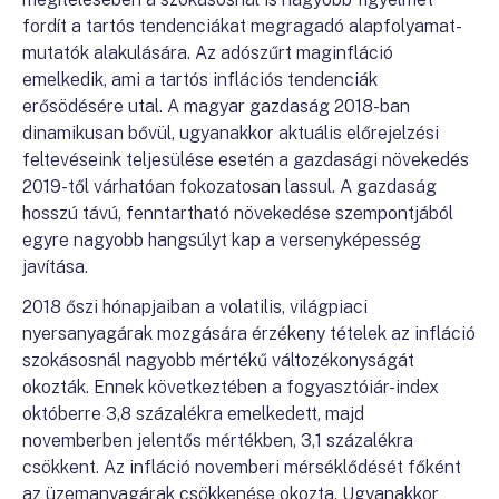
fordít a tartós tendenciákat megragadó alapfolyamat-
mutatók alakulására. Az adószűrt maginfláció
emelkedik, ami a tartós inflációs tendenciák
erősödésére utal. A magyar gazdaság 2018-ban
dinamikusan bővül, ugyanakkor aktuális előrejelzési
feltevéseink teljesülése esetén a gazdasági növekedés
2019-től várhatóan fokozatosan lassul. A gazdaság
hosszú távú, fenntartható növekedése szempontjából
egyre nagyobb hangsúlyt kap a versenyképesség
javítása.
2018 őszi hónapjaiban a volatilis, világpiaci
nyersanyagárak mozgására érzékeny tételek az infláció
szokásosnál nagyobb mértékű változékonyságát
okozták. Ennek következtében a fogyasztóiár-index
októberre 3,8 százalékra emelkedett, majd
novemberben jelentős mértékben, 3,1 százalékra
csökkent. Az infláció novemberi mérséklődését főként
az üzemanyagárak csökkenése okozta. Ugyanakkor