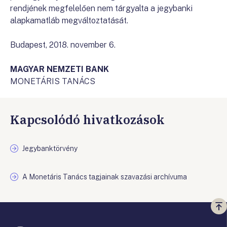
rendjének megfelelően nem tárgyalta a jegybanki
alapkamatláb megváltoztatását.
Budapest, 2018. november 6.
MAGYAR NEMZETI BANK
MONETÁRIS TANÁCS
Kapcsolódó hivatkozások
Jegybanktörvény
A Monetáris Tanács tagjainak szavazási archívuma
Vi
a
te