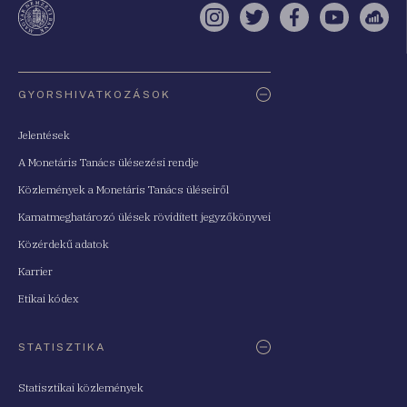
Instagram
Twitter
Facebook
YouTube
Sell
Oldaltérkép
GYORSHIVATKOZÁSOK
Jelentések
A Monetáris Tanács ülésezési rendje
Közlemények a Monetáris Tanács üléseiről
Kamatmeghatározó ülések rövidített jegyzőkönyvei
Közérdekű adatok
Karrier
Etikai kódex
STATISZTIKA
Statisztikai közlemények