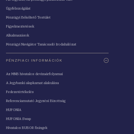
Ügyfélszolgálat
Pénzügyi Békéltető Testület
Figyelmeztetések
Alkalmazások
Pénzügyi Navigátor Tanácsadó Irodahálózat
PÉNZPIACI INFORMÁCIÓK
Az MNB hivatalos devizaárfolyamai
A Jegybanki alapkamat alakulása
Fedezetértékelés
Referenciamutató Jegyzési Bizottság
HUFONIA
HUFONIA Swap
Hivatalos BUBOR fixingek