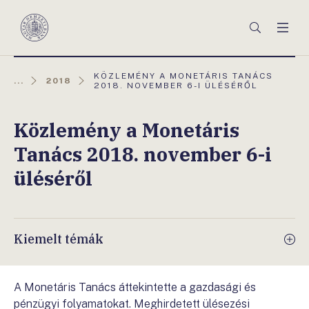
Főmenü
Keresés
Men
Magyar
Nemzeti
Bank
AKTUÁLIS
KÖZLEMÉNY A MONETÁRIS TANÁCS
...
2018
OLDAL:
2018. NOVEMBER 6-I ÜLÉSÉRŐL
Közlemény a Monetáris
Tanács 2018. november 6-i
üléséről
Kiemelt témák
A Monetáris Tanács áttekintette a gazdasági és
pénzügyi folyamatokat. Meghirdetett ülésezési