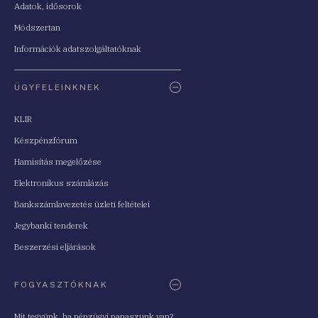
Adatok, idősorok
Módszertan
Információk adatszolgáltatóknak
ÜGYFELEINKNEK
KLIR
Készpénzfórum
Hamisítás megelőzése
Elektronikus számlázás
Bankszámlavezetés üzleti feltételei
Jegybanki tenderek
Beszerzési eljárások
FOGYASZTÓKNAK
Mit tegyünk, ha pénzügyi panaszunk van?