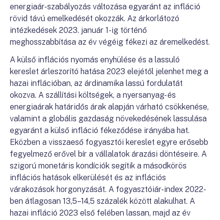
energiaár-szabályozás változása egyaránt az infláció
rövid távú emelkedését okozzák. Az árkorlátozó
intézkedések 2023. január 1-ig történő
meghosszabbítása az év végéig fékezi az áremelkedést.
A külső inflációs nyomás enyhülése és a lassuló
kereslet árleszorító hatása 2023 elejétől jelenhet meg a
hazai inflációban, az árdinamika lassú fordulatát
okozva. A szállítási költségek, a nyersanyag- és
energiaárak határidős árak alapján várható csökkenése,
valamint a globális gazdaság növekedésének lassulása
egyaránt a külső infláció fékeződése irányába hat.
Eközben a visszaeső fogyasztói kereslet egyre erősebb
fegyelmező erővel bír a vállalatok árazási döntéseire. A
szigorú monetáris kondíciók segítik a másodkörös
inflációs hatások elkerülését és az inflációs
várakozások horgonyzását. A fogyasztóiár-index 2022-
ben átlagosan 13,5–14,5 százalék között alakulhat. A
hazai infláció 2023 első felében lassan, majd az év