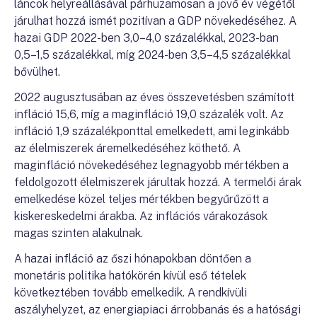
láncok helyreállásával párhuzamosan a jövő év végétől
járulhat hozzá ismét pozitívan a GDP növekedéséhez. A
hazai GDP 2022-ben 3,0–4,0 százalékkal, 2023-ban
0,5–1,5 százalékkal, míg 2024-ben 3,5–4,5 százalékkal
bővülhet.
2022 augusztusában az éves összevetésben számított
infláció 15,6, míg a maginfláció 19,0 százalék volt. Az
infláció 1,9 százalékponttal emelkedett, ami leginkább
az élelmiszerek áremelkedéséhez köthető. A
maginfláció növekedéséhez legnagyobb mértékben a
feldolgozott élelmiszerek járultak hozzá. A termelői árak
emelkedése közel teljes mértékben begyűrűzött a
kiskereskedelmi árakba. Az inflációs várakozások
magas szinten alakulnak.
A hazai infláció az őszi hónapokban döntően a
monetáris politika hatókörén kívül eső tételek
következtében tovább emelkedik. A rendkívüli
aszályhelyzet, az energiapiaci árrobbanás és a hatósági