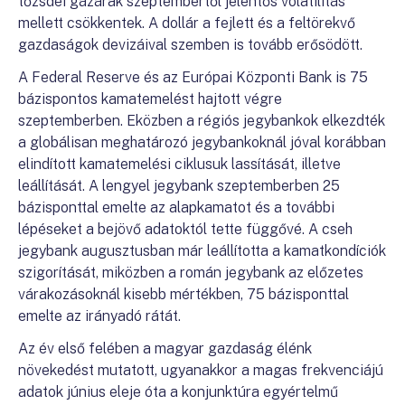
tőzsdei gázárak szeptembertől jelentős volatilitás
mellett csökkentek. A dollár a fejlett és a feltörekvő
gazdaságok devizáival szemben is tovább erősödött.
A Federal Reserve és az Európai Központi Bank is 75
bázispontos kamatemelést hajtott végre
szeptemberben. Eközben a régiós jegybankok elkezdték
a globálisan meghatározó jegybankoknál jóval korábban
elindított kamatemelési ciklusuk lassítását, illetve
leállítását. A lengyel jegybank szeptemberben 25
bázisponttal emelte az alapkamatot és a további
lépéseket a bejövő adatoktól tette függővé. A cseh
jegybank augusztusban már leállította a kamatkondíciók
szigorítását, miközben a román jegybank az előzetes
várakozásoknál kisebb mértékben, 75 bázisponttal
emelte az irányadó rátát.
Az év első felében a magyar gazdaság élénk
növekedést mutatott, ugyanakkor a magas frekvenciájú
adatok június eleje óta a konjunktúra egyértelmű