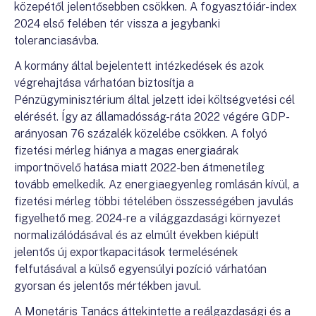
közepétől jelentősebben csökken. A fogyasztóiár-index
2024 első felében tér vissza a jegybanki
toleranciasávba.
A kormány által bejelentett intézkedések és azok
végrehajtása várhatóan biztosítja a
Pénzügyminisztérium által jelzett idei költségvetési cél
elérését. Így az államadósság-ráta 2022 végére GDP-
arányosan 76 százalék közelébe csökken. A folyó
fizetési mérleg hiánya a magas energiaárak
importnövelő hatása miatt 2022-ben átmenetileg
tovább emelkedik. Az energiaegyenleg romlásán kívül, a
fizetési mérleg többi tételében összességében javulás
figyelhető meg. 2024-re a világgazdasági környezet
normalizálódásával és az elmúlt években kiépült
jelentős új exportkapacitások termelésének
felfutásával a külső egyensúlyi pozíció várhatóan
gyorsan és jelentős mértékben javul.
A Monetáris Tanács áttekintette a reálgazdasági és a