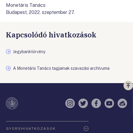
Monetáris Tanács
Budapest, 2022. szeptember 27.
Kapcsolódó hivatkozások
Jegybanktörvény
A Monetáris Tanács tagjainak szavazási archívuma
Vi
a
te
Instagram
Twitter
Facebook
YouTube
Sell
Oldaltérkép
GYORSHIVATKOZÁSOK