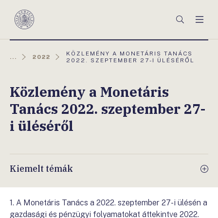
Főmenü
Keresés
Men
Magyar
Nemzeti
Bank
AKTUÁLIS
KÖZLEMÉNY A MONETÁRIS TANÁCS
...
2022
OLDAL:
2022. SZEPTEMBER 27-I ÜLÉSÉRŐL
Közlemény a Monetáris
Tanács 2022. szeptember 27-
i üléséről
Kiemelt témák
1. A Monetáris Tanács a 2022. szeptember 27-i ülésén a
gazdasági és pénzügyi folyamatokat áttekintve 2022.