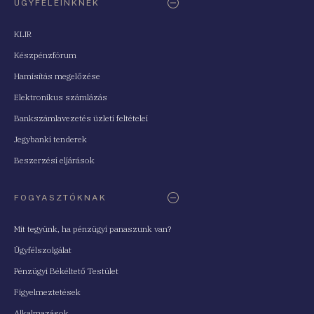
ÜGYFELEINKNEK
KLIR
Készpénzfórum
Hamisítás megelőzése
Elektronikus számlázás
Bankszámlavezetés üzleti feltételei
Jegybanki tenderek
Beszerzési eljárások
FOGYASZTÓKNAK
Mit tegyünk, ha pénzügyi panaszunk van?
Ügyfélszolgálat
Pénzügyi Békéltető Testület
Figyelmeztetések
Alkalmazások