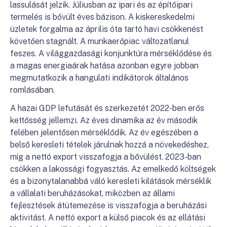
lassulását jelzik. Júliusban az ipari és az építőipari
termelés is bővült éves bázison. A kiskereskedelmi
üzletek forgalma az április óta tartó havi csökkenést
követően stagnált. A munkaerőpiac változatlanul
feszes. A világgazdasági konjunktúra mérséklődése és
a magas energiaárak hatása azonban egyre jobban
megmutatkozik a hangulati indikátorok általános
romlásában.
A hazai GDP lefutását és szerkezetét 2022-ben erős
kettősség jellemzi. Az éves dinamika az év második
felében jelentősen mérséklődik. Az év egészében a
belső keresleti tételek járulnak hozzá a növekedéshez,
míg a nettó export visszafogja a bővülést. 2023-ban
csökken a lakossági fogyasztás. Az emelkedő költségek
és a bizonytalanabbá váló keresleti kilátások mérséklik
a vállalati beruházásokat, miközben az állami
fejlesztések átütemezése is visszafogja a beruházási
aktivitást. A nettó export a külső piacok és az ellátási