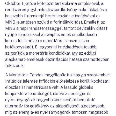
Október 1-jétől a kötelező tartalékráta emelésével, a
rendszeres jegybanki diszkontkötvény-aukciókkal és a
hosszabb futamidejű betéti eszköz elindításával az
MNB jelentősen szűkíti a forintlikviditást. Emellett az
MNB a napi rendszerességgel tartott devizalikviditást
nyújtó tenderekkel a swaphozamok emelkedésén
keresztül is növeli a monetáris transzmisszió
hatékonyságát. E jegybanki intézkedések tovább
szigorítják a monetáris kondíciókat, így az eddigi
alapkamat-emelések dezinflációs hatása számottevően
fokozódik.
A Monetáris Tanács megállapította, hogy a szeptemberi
Inflációs jelentés inflációs előrejelzése körüli kockázati
eloszlás szimmetrikussá vált. A lassuló globális
konjunktúra lehetőségét, illetve az energia- és
nyersanyagárak nagyobb korrekcióját bemutató
alternatív forgatókönyv az alappályánál alacsonyabb,
míg az energia- és nyersanyagárak tartósan magasabb