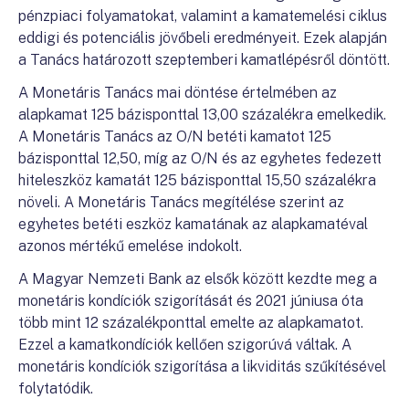
pénzpiaci folyamatokat, valamint a kamatemelési ciklus
eddigi és potenciális jövőbeli eredményeit. Ezek alapján
a Tanács határozott szeptemberi kamatlépésről döntött.
A Monetáris Tanács mai döntése értelmében az
alapkamat 125 bázisponttal 13,00 százalékra emelkedik.
A Monetáris Tanács az O/N betéti kamatot 125
bázisponttal 12,50, míg az O/N és az egyhetes fedezett
hiteleszköz kamatát 125 bázisponttal 15,50 százalékra
növeli. A Monetáris Tanács megítélése szerint az
egyhetes betéti eszköz kamatának az alapkamatéval
azonos mértékű emelése indokolt.
A Magyar Nemzeti Bank az elsők között kezdte meg a
monetáris kondíciók szigorítását és 2021 júniusa óta
több mint 12 százalékponttal emelte az alapkamatot.
Ezzel a kamatkondíciók kellően szigorúvá váltak. A
monetáris kondíciók szigorítása a likviditás szűkítésével
folytatódik.