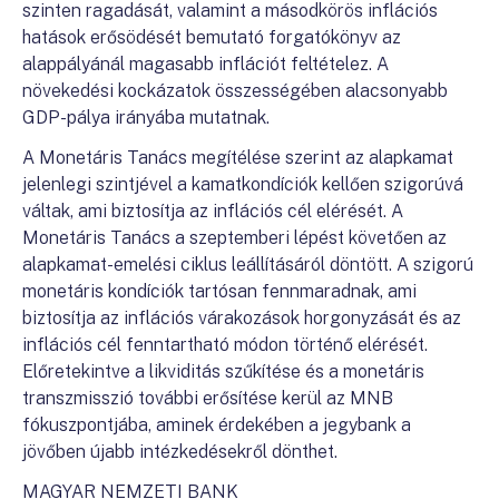
szinten ragadását, valamint a másodkörös inflációs
hatások erősödését bemutató forgatókönyv az
alappályánál magasabb inflációt feltételez. A
növekedési kockázatok összességében alacsonyabb
GDP-pálya irányába mutatnak.
A Monetáris Tanács megítélése szerint az alapkamat
jelenlegi szintjével a kamatkondíciók kellően szigorúvá
váltak, ami biztosítja az inflációs cél elérését. A
Monetáris Tanács a szeptemberi lépést követően az
alapkamat-emelési ciklus leállításáról döntött. A szigorú
monetáris kondíciók tartósan fennmaradnak, ami
biztosítja az inflációs várakozások horgonyzását és az
inflációs cél fenntartható módon történő elérését.
Előretekintve a likviditás szűkítése és a monetáris
transzmisszió további erősítése kerül az MNB
fókuszpontjába, aminek érdekében a jegybank a
jövőben újabb intézkedésekről dönthet.
MAGYAR NEMZETI BANK