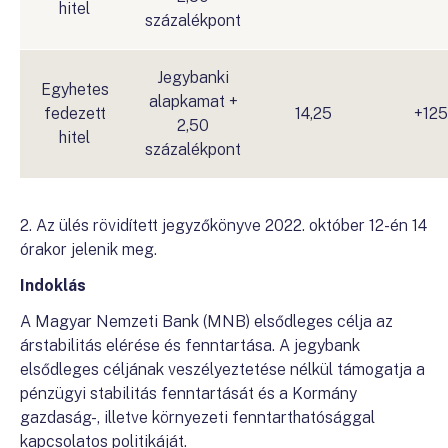
hitel
százalékpont
Jegybanki
Egyhetes
alapkamat +
fedezett
14,25
+125
2,50
hitel
százalékpont
2. Az ülés rövidített jegyzőkönyve 2022. október 12-én 14
órakor jelenik meg.
Indoklás
A Magyar Nemzeti Bank (MNB) elsődleges célja az
árstabilitás elérése és fenntartása. A jegybank
elsődleges céljának veszélyeztetése nélkül támogatja a
pénzügyi stabilitás fenntartását és a Kormány
gazdaság-, illetve környezeti fenntarthatósággal
kapcsolatos politikáját.