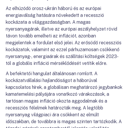
Az elhúzódó orosz-ukrán háború és az európai
energiaválság hatására növekedett a recesszió
kockázata a világgazdaságban. A magas
nyersanyagárak, illetve az európai aszályhelyzet rövid
távon tovább emelheti az inflációt, azonban
megjelentek a fordulat első jelei. Az erősödő recessziós
kockázatok, valamint az ezzel párhuzamosan csökkenő
nyersanyag-, energiaárak és szállítási költségek 2023-
tól a globális infláció mérséklődését vetítik előre.
A befektetői hangulat általánosan romlott. A
kockázatvállalási hajlandóságot a háborúval
kapcsolatos hírek, a globálisan meghatározó jegybankok
kamatemelési pályájára vonatkozó várakozások, a
tartósan magas infláció okozta aggodalmak és a
recessziós félelmek határozták meg. A legtöbb
nyersanyag világpiaci ára csökkent az elmúlt
időszakban, de továbbra is magas szinten tartózkodik. A