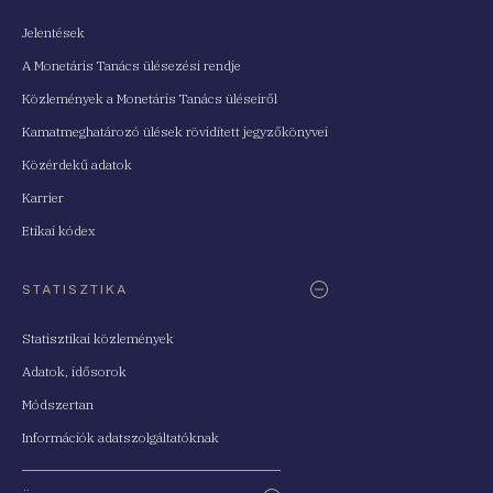
Jelentések
A Monetáris Tanács ülésezési rendje
Közlemények a Monetáris Tanács üléseiről
Kamatmeghatározó ülések rövidített jegyzőkönyvei
Közérdekű adatok
Karrier
Etikai kódex
STATISZTIKA
Statisztikai közlemények
Adatok, idősorok
Módszertan
Információk adatszolgáltatóknak