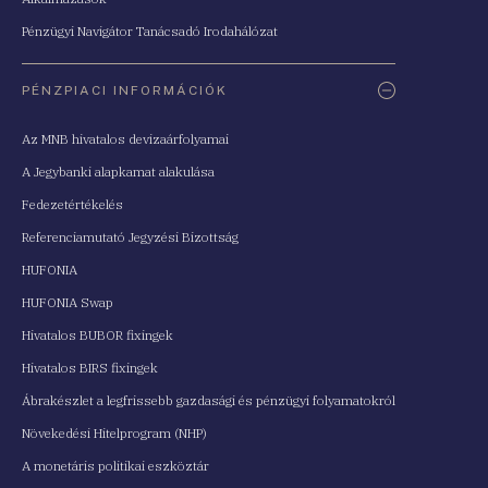
Pénzügyi Navigátor Tanácsadó Irodahálózat
PÉNZPIACI INFORMÁCIÓK
Az MNB hivatalos devizaárfolyamai
A Jegybanki alapkamat alakulása
Fedezetértékelés
Referenciamutató Jegyzési Bizottság
HUFONIA
HUFONIA Swap
Hivatalos BUBOR fixingek
Hivatalos BIRS fixingek
Ábrakészlet a legfrissebb gazdasági és pénzügyi folyamatokról
Növekedési Hitelprogram (NHP)
A monetáris politikai eszköztár