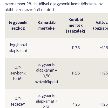
szeptember 28-i hatállyal a jegybanki kamatlábaknak az
alábbi szerkezetéről döntött:
Korábbi
Jegybanki
Kamatláb
Változ
mérték
eszköz
mértéke
(bázisp
(százalék)
Jegybanki
11,75
+125
alapkamat
Jegybanki
O/N
alapkamat –
jegybanki
11,25
+125
0,50
betét
százalékpont
Jegybanki
O/N
alapkamat +
fedezett
14,25
+125
2,50