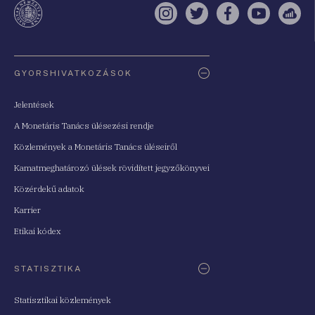
Instagram
Twitter
Facebook
YouTube
Sell
Oldaltérkép
GYORSHIVATKOZÁSOK
Jelentések
A Monetáris Tanács ülésezési rendje
Közlemények a Monetáris Tanács üléseiről
Kamatmeghatározó ülések rövidített jegyzőkönyvei
Közérdekű adatok
Karrier
Etikai kódex
STATISZTIKA
Statisztikai közlemények