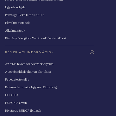
Ügyfélszolgálat
Pénzügyi Békéltető Testület
Figyelmeztetések
Alkalmazások
Pénzügyi Navigátor Tanácsadó Irodahálózat
PÉNZPIACI INFORMÁCIÓK
Az MNB hivatalos devizaárfolyamai
A Jegybanki alapkamat alakulása
Fedezetértékelés
Referenciamutató Jegyzési Bizottság
HUFONIA
HUFONIA Swap
Hivatalos BUBOR fixingek