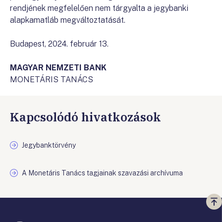
rendjének megfelelően nem tárgyalta a jegybanki
alapkamatláb megváltoztatását.
Budapest, 2024. február 13.
MAGYAR NEMZETI BANK
MONETÁRIS TANÁCS
Kapcsolódó hivatkozások
Jegybanktörvény
A Monetáris Tanács tagjainak szavazási archívuma
Vi
a
te