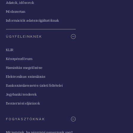
Adatok, idősorok
Módszertan
Információk adatszolgáltatóknak
ÜGYFELEINKNEK
KLIR
Készpénzfórum
Hamisítás megelőzése
Elektronikus számlázás
Bankszámlavezetés üzleti feltételei
Jegybanki tenderek
Beszerzési eljárások
FOGYASZTÓKNAK
Mit tegyünk, ha pénzügyi panaszunk van?