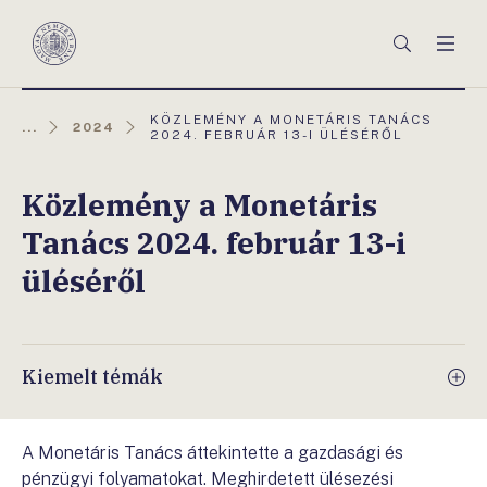
Főmenü
Keresés
Men
Magyar
Nemzeti
Bank
AKTUÁLIS
KÖZLEMÉNY A MONETÁRIS TANÁCS
...
2024
OLDAL:
2024. FEBRUÁR 13-I ÜLÉSÉRŐL
Közlemény a Monetáris
Tanács 2024. február 13-i
üléséről
Kiemelt témák
A Monetáris Tanács áttekintette a gazdasági és
pénzügyi folyamatokat. Meghirdetett ülésezési