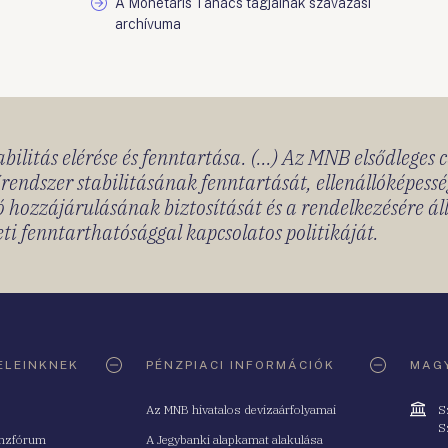
A Monetáris Tanács tagjainak szavazási
archívuma
bilitás elérése és fenntartása. (...) Az MNB elsődleges 
rendszer stabilitásának fenntartását, ellenállóképessé
 hozzájárulásának biztosítását és a rendelkezésére á
ti fenntarthatósággal kapcsolatos politikáját.
ELEINKNEK
PÉNZPIACI INFORMÁCIÓK
MAGY
Cím
Az MNB hivatalos devizaárfolyamai
S
S
nzfórum
A Jegybanki alapkamat alakulása