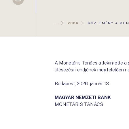
Sellsy
AKTUÁLIS
...
2026
KÖZLEMÉNY A MONE
OLDAL:
A Monetáris Tanács áttekintette a
ülésezési rendjének megfelelően n
Budapest, 2026. január 13.
MAGYAR NEMZETI BANK
MONETÁRIS TANÁCS