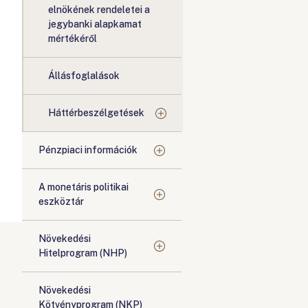
elnökének rendeletei a
jegybanki alapkamat
mértékéről
Állásfoglalások
Háttérbeszélgetések
Pénzpiaci információk
A monetáris politikai
eszköztár
Növekedési
Hitelprogram (NHP)
Növekedési
Kötvényprogram (NKP)