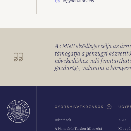
Jegybanktörvény
Az MNB elsődleges célja az ársta
támogatja a pénzügyi közvetítő
növekedéshez való fenntartható
gazdaság-, valamint a környeze
Oldaltérkép
GYORSHIVATKOZÁSOK
ÜGYF
Jelentések
KLIR
A Monetáris Tanács ülésezési
Készpé