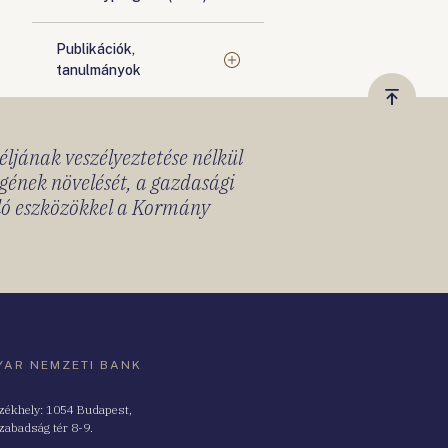
Publikációk,
tanulmányok
Vissza
a
céljának veszélyeztetése nélkül
tetejér
gének növelését, a gazdasági
lló eszközökkel a Kormány
AR NEMZETI BANK
zékhely: 1054 Budapest,
zabadság tér 8-9.