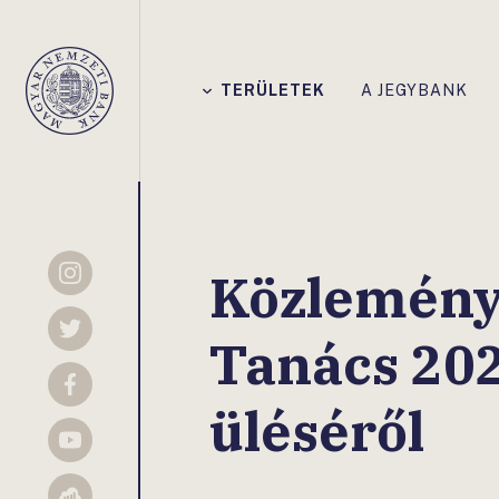
Főmenü
TERÜLETEK
A JEGYBANK
Magyar
Nemzeti
Bank
Közlemény
Instagram
Twitter
Tanács 202
Facebook
üléséről
YouTube