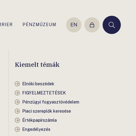
EN
RRIER
PÉNZMÚZEUM
Belépés
Keresés
Kiemelt témák
Elnöki beszédek
FIGYELMEZTETÉSEK
Pénzügyi fogyasztóvédelem
Piaci szereplők keresése
Értékpapírszámla
Engedélyezés