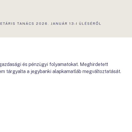
TÁRIS TANÁCS 2026. JANUÁR 13-I ÜLÉSÉRŐL
 gazdasági és pénzügyi folyamatokat. Meghirdetett
em tárgyalta a jegybanki alapkamatláb megváltoztatását.