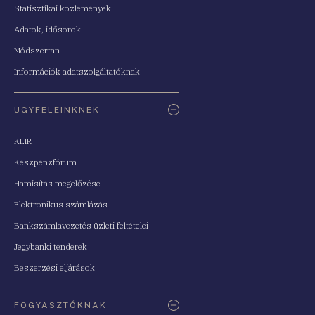
Statisztikai közlemények
Adatok, idősorok
Módszertan
Információk adatszolgáltatóknak
ÜGYFELEINKNEK
KLIR
Készpénzfórum
Hamisítás megelőzése
Elektronikus számlázás
Bankszámlavezetés üzleti feltételei
Jegybanki tenderek
Beszerzési eljárások
FOGYASZTÓKNAK