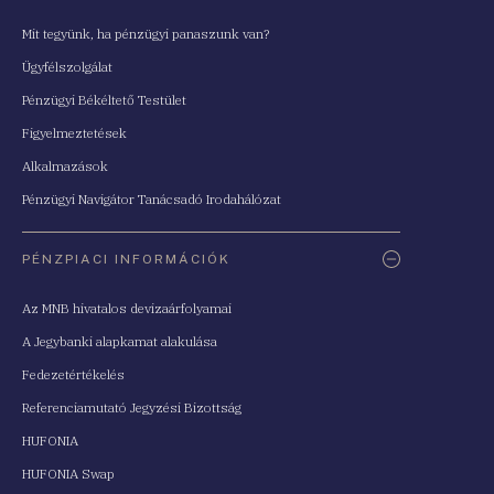
Mit tegyünk, ha pénzügyi panaszunk van?
Ügyfélszolgálat
Pénzügyi Békéltető Testület
Figyelmeztetések
Alkalmazások
Pénzügyi Navigátor Tanácsadó Irodahálózat
PÉNZPIACI INFORMÁCIÓK
Az MNB hivatalos devizaárfolyamai
A Jegybanki alapkamat alakulása
Fedezetértékelés
Referenciamutató Jegyzési Bizottság
HUFONIA
HUFONIA Swap