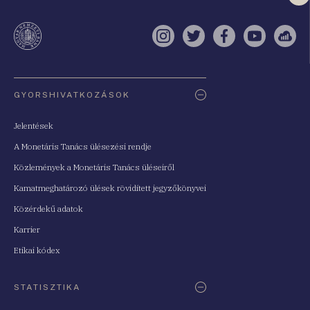
a
te
Instagram
Twitter
Facebook
YouTube
Sell
Oldaltérkép
GYORSHIVATKOZÁSOK
Jelentések
A Monetáris Tanács ülésezési rendje
Közlemények a Monetáris Tanács üléseiről
Kamatmeghatározó ülések rövidített jegyzőkönyvei
Közérdekű adatok
Karrier
Etikai kódex
STATISZTIKA