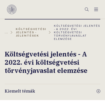
Főmenü
Keresés
Men
Magyar
Nemzeti
Bank
AKTUÁLIS
KÖLTSÉGVETÉSI JELENTÉS
OLDAL:
KÖLTSÉGVETÉSI
- A 2022. ÉVI
...
JELENTÉS -
KÖLTSÉGVETÉSI
JELENTÉSEK
TÖRVÉNYJAVASLAT
ELEMZÉSE
Költségvetési jelentés - A
2022. évi költségvetési
törvényjavaslat elemzése
Kiemelt témák