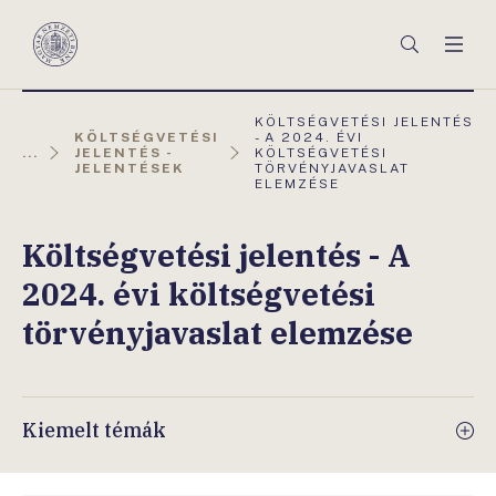
Főmenü
Keresés
Men
Magyar
Nemzeti
Bank
AKTUÁLIS
KÖLTSÉGVETÉSI JELENTÉS
OLDAL:
KÖLTSÉGVETÉSI
- A 2024. ÉVI
...
JELENTÉS -
KÖLTSÉGVETÉSI
JELENTÉSEK
TÖRVÉNYJAVASLAT
ELEMZÉSE
Költségvetési jelentés - A
2024. évi költségvetési
törvényjavaslat elemzése
Kiemelt témák