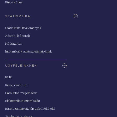
Etikai kódex
STATISZTIKA
Statisztikai közlemények
Adatok, idősorok
Módszertan
Információk adatszolgáltatóknak
ÜGYFELEINKNEK
KLIR
Készpénzfórum
Hamisítás megelőzése
Elektronikus számlázás
Bankszámlavezetés üzleti feltételei
Jegybanki tenderek