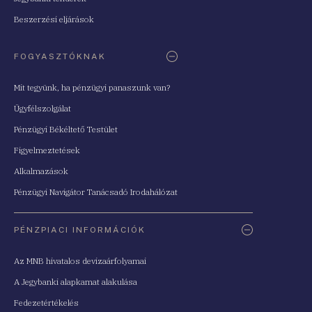
Beszerzési eljárások
FOGYASZTÓKNAK
Mit tegyünk, ha pénzügyi panaszunk van?
Ügyfélszolgálat
Pénzügyi Békéltető Testület
Figyelmeztetések
Alkalmazások
Pénzügyi Navigátor Tanácsadó Irodahálózat
PÉNZPIACI INFORMÁCIÓK
Az MNB hivatalos devizaárfolyamai
A Jegybanki alapkamat alakulása
Fedezetértékelés