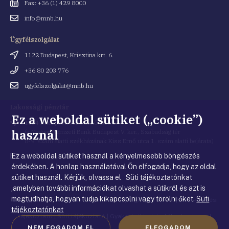
Fax
Fax: +36 (1) 429 8000
Email
info@mnb.hu
cím
Ügyfélszolgálat
Cím
1122 Budapest, Krisztina krt. 6.
Telefonszám
+36 80 203 776
Email
ugyfelszolgalat@mnb.hu
cím
Lakossági pénztár
Ez a weboldal sütiket („cookie”)
Cím
1054 Budapest, Kiss Ernő utca 1.
használ
(a Magyar Nemzeti Bank Budapest V. ker., Szabadság tér
8-9. szám alatti székházának Kiss Ernő utca 1. szám alatti bejárata)
Ez a weboldal sütiket használ a kényelmesebb böngészés
Email
penztar@mnb.hu
cím
érdekében. A honlap használatával Ön elfogadja, hogy az oldal
sütiket használ. Kérjük, olvassa el Süti tájékoztatónkat
,amelyben további információkat olvashat a sütikről és azt is
megtudhatja, hogyan tudja kikapcsolni vagy törölni őket.
Süti
© Magyar Nemzeti Bank
|
Impresszum
|
Jogi nyilatkozat
|
Adatkezelési
tájékoztatónkat
tájékoztató
|
Süti tájékoztató
|
Gyakorlati tudnivalók a honlappal
NEM FOGADOM EL
ELFOGADOM