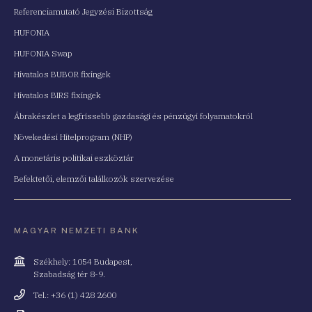
Referenciamutató Jegyzési Bizottság
HUFONIA
HUFONIA Swap
Hivatalos BUBOR fixingek
Hivatalos BIRS fixingek
Ábrakészlet a legfrissebb gazdasági és pénzügyi folyamatokról
Növekedési Hitelprogram (NHP)
A monetáris politikai eszköztár
Befektetői, elemzői találkozók szervezése
MAGYAR NEMZETI BANK
Cím
Székhely: 1054 Budapest,
Szabadság tér 8-9.
Telefonszám
Tel.: +36 (1) 428 2600