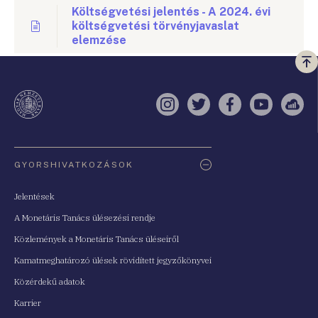
Költségvetési jelentés - A 2024. évi
költségvetési törvényjavaslat
elemzése
Vi
a
te
Instagram
Twitter
Facebook
YouTube
Sell
Oldaltérkép
GYORSHIVATKOZÁSOK
Jelentések
A Monetáris Tanács ülésezési rendje
Közlemények a Monetáris Tanács üléseiről
Kamatmeghatározó ülések rövidített jegyzőkönyvei
Közérdekű adatok
Karrier