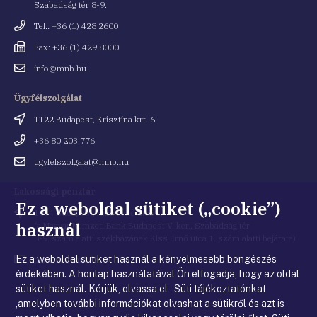
Szabadság tér 8-9.
Telefonszám
Tel.: +36 (1) 428 2600
Fax
Fax: +36 (1) 429 8000
Email
info@mnb.hu
cím
Ügyfélszolgálat
Cím
1122 Budapest, Krisztina krt. 6.
Telefonszám
+36 80 203 776
Email
ugyfelszolgalat@mnb.hu
cím
Lakossági pénztár
Ez a weboldal sütiket („cookie”)
Cím
1054 Budapest, Kiss Ernő utca 1.
használ
(a Magyar Nemzeti Bank Budapest V. ker., Szabadság tér
8-9. szám alatti székházának Kiss Ernő utca 1. szám alatti bejárata)
Ez a weboldal sütiket használ a kényelmesebb böngészés
Email
penztar@mnb.hu
cím
érdekében. A honlap használatával Ön elfogadja, hogy az oldal
sütiket használ. Kérjük, olvassa el Süti tájékoztatónkat
,amelyben további információkat olvashat a sütikről és azt is