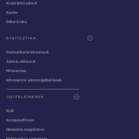
Közérdekű adatok
Karrier
Etikai kódex
STATISZTIKA
Statisztikai közlemények
Adatok, idősorok
Módszertan
Információk adatszolgáltatóknak
ÜGYFELEINKNEK
KLIR
Készpénzfórum
Hamisítás megelőzése
Elektronikus számlázás