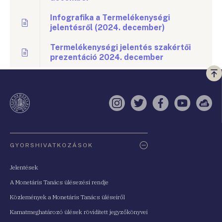
Infografika a Termelékenységi
jelentésről (2024. december)
Termelékenységi jelentés szakértői
prezentáció 2024. december
Vi
a
te
Instagram
Twitter
Facebook
YouTube
Sell
Oldaltérkép
GYORSHIVATKOZÁSOK
Jelentések
A Monetáris Tanács ülésezési rendje
Közlemények a Monetáris Tanács üléseiről
Kamatmeghatározó ülések rövidített jegyzőkönyvei