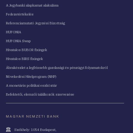
A Jegybanki alapkamat alakulása
Fedezetértékelés
Referenciamutató Jegyzési Bizottság
HUFONIA
HUFONIA Swap
Hivatalos BUBOR fixingek
Hivatalos BIRS fixingek
Ábrakészlet a legfrissebb gazdasági és pénzügyi folyamatokról
Növekedési Hitelprogram (NHP)
A monetáris politikai eszköztár
Befektetői, elemzői találkozók szervezése
MAGYAR NEMZETI BANK
Cím
Székhely: 1054 Budapest,