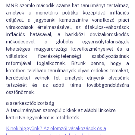
MNB-szemle második száma hat tanulmányt tartalmaz,
amelyek a monetáris politika középtávú inflációs
céljával, a jegybanki kamatszintre vonatkozó piaci
várakozások értelmezésével, az áfakulcs-változások
inflációs hatásával, a bankközi devizakereskedés
működésével, a globális egyensúlytalanságok
lehetséges magyarországi következményeivel és a
vállalatok fizetésképtelenségi szabályozásának
reformjával foglalkoznak. Bízunk benne, hogy a
kötetben található tanulmányok olyan érdekes témákat,
kérdéseket vetnek fel, amelyek elnyerik olvasóink
tetszését és az adott téma továbbgondolására
ösztönöznek.
a szerkesztőbizottság
A tanulmányban szereplő cikkek az alábbi linkekre
kattintva egyenként is letölthetők.
Kinek higgyünk? Az elemzői várakozások és a