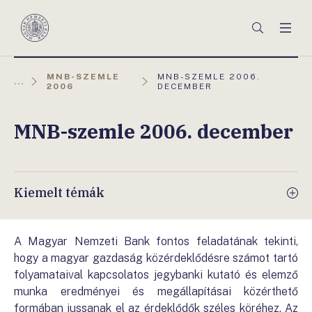
Főmenü
Keresés
Men
Magyar
Nemzeti
Bank
AKTUÁLIS
MNB-SZEMLE
MNB-SZEMLE 2006.
...
OLDAL:
2006
DECEMBER
MNB-szemle 2006. december
Kiemelt témák
A Magyar Nemzeti Bank fontos feladatának tekinti,
hogy a magyar gazdaság közérdeklődésre számot tartó
folyamataival kapcsolatos jegybanki kutató és elemző
munka eredményei és megállapításai közérthető
formában jussanak el az érdeklődők széles köréhez. Az