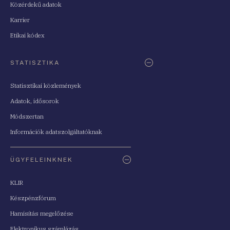
Közérdekű adatok
Karrier
Etikai kódex
STATISZTIKA
Statisztikai közlemények
Adatok, idősorok
Módszertan
Információk adatszolgáltatóknak
ÜGYFELEINKNEK
KLIR
Készpénzfórum
Hamisítás megelőzése
Elektronikus számlázás