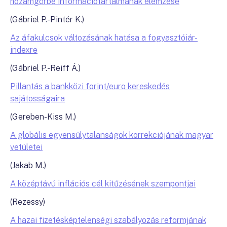
hozamgörbe információtartalmának elemzése
(Gábriel P.-Pintér K.)
Az áfakulcsok változásának hatása a fogyasztóiár-
indexre
(Gábriel P.-Reiff Á.)
Pillantás a bankközi forint/euro kereskedés
sajátosságaira
(Gereben-Kiss M.)
A globális egyensúlytalanságok korrekciójának magyar
vetületei
(Jakab M.)
A középtávú inflációs cél kitűzésének szempontjai
(Rezessy)
A hazai fizetésképtelenségi szabályozás reformjának