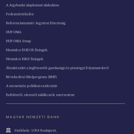
A Jegybanki alapkamat alakulása
Fedezetértékelés
Referenciamutató Jegyzési Bizottság
HUFONIA
HUFONIA Swap
Hivatalos BUBOR fixingek
Hivatalos BIRS fixingek
Ábrakészlet a legfrissebb gazdasági és pénzügyi folyamatokról
Növekedési Hitelprogram (NHP)
A monetáris politikai eszköztár
Befektetői, elemzői találkozók szervezése
MAGYAR NEMZETI BANK
Cím
Székhely: 1054 Budapest,