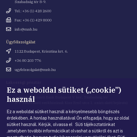
Szabadság tér 8-9.
Telefonszám
Tel.: +36 (1) 428 2600
Fax
Fax: +36 (1) 429 8000
Email
info@mnb.hu
cím
Ügyfélszolgálat
Cím
1122 Budapest, Krisztina krt. 6.
Telefonszám
+36 80 203 776
Email
ugyfelszolgalat@mnb.hu
cím
Lakossági pénztár
Ez a weboldal sütiket („cookie”)
Cím
1054 Budapest, Kiss Ernő utca 1.
használ
(a Magyar Nemzeti Bank Budapest V. ker., Szabadság tér
8-9. szám alatti székházának Kiss Ernő utca 1. szám alatti bejárata)
Ez a weboldal sütiket használ a kényelmesebb böngészés
Email
penztar@mnb.hu
cím
érdekében. A honlap használatával Ön elfogadja, hogy az oldal
sütiket használ. Kérjük, olvassa el Süti tájékoztatónkat
,amelyben további információkat olvashat a sütikről és azt is