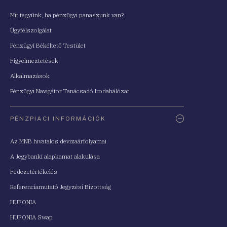
Mit tegyünk, ha pénzügyi panaszunk van?
Ügyfélszolgálat
Pénzügyi Békéltető Testület
Figyelmeztetések
Alkalmazások
Pénzügyi Navigátor Tanácsadó Irodahálózat
PÉNZPIACI INFORMÁCIÓK
Az MNB hivatalos devizaárfolyamai
A Jegybanki alapkamat alakulása
Fedezetértékelés
Referenciamutató Jegyzési Bizottság
HUFONIA
HUFONIA Swap