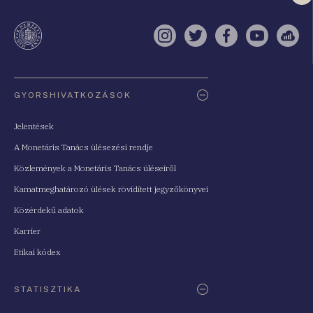
a
te
Instagram
Twitter
Facebook
YouTube
Sell
Oldaltérkép
GYORSHIVATKOZÁSOK
Jelentések
A Monetáris Tanács ülésezési rendje
Közlemények a Monetáris Tanács üléseiről
Kamatmeghatározó ülések rövidített jegyzőkönyvei
Közérdekű adatok
Karrier
Etikai kódex
STATISZTIKA