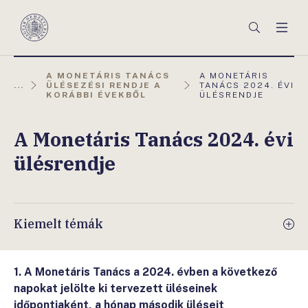
Főmenü
Keresés
Men
Magyar
Nemzeti
Bank
AKTUÁLIS
A MONETÁRIS TANÁCS
A MONETÁRIS
OLDAL:
...
ÜLÉSEZÉSI RENDJE A
TANÁCS 2024. ÉVI
KORÁBBI ÉVEKBŐL
ÜLÉSRENDJE
A Monetáris Tanács 2024. évi
ülésrendje
Kiemelt témák
1. A Monetáris Tanács a 2024. évben a következő
napokat jelölte ki tervezett üléseinek
időpontjaként,
a hónap második üléseit