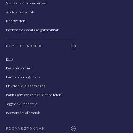
Statisztikai közlemények
Adatok, idősorok
Módszertan
Információk adatszolgáltatóknak
ÜGYFELEINKNEK
KLIR
Készpénzfórum
Hamisítás megelőzése
Elektronikus számlázás
Bankszámlavezetés üzleti feltételei
Jegybanki tenderek
Beszerzési eljárások
FOGYASZTÓKNAK