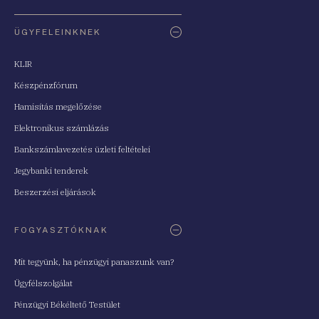
ÜGYFELEINKNEK
KLIR
Készpénzfórum
Hamisítás megelőzése
Elektronikus számlázás
Bankszámlavezetés üzleti feltételei
Jegybanki tenderek
Beszerzési eljárások
FOGYASZTÓKNAK
Mit tegyünk, ha pénzügyi panaszunk van?
Ügyfélszolgálat
Pénzügyi Békéltető Testület