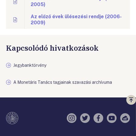
2005)
Az előző évek ülésezési rendje (2006-
2009)
Kapcsolódó hivatkozások
Jegybanktörvény
A Monetáris Tanács tagjainak szavazási archívuma
Vi
a
te
Instagram
Twitter
Facebook
YouTube
Sell