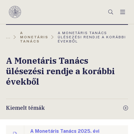
Főmenü
Keresés
Men
Magyar
Nemzeti
Bank
AKTUÁLIS
A
A MONETÁRIS TANÁCS
OLDAL:
...
MONETÁRIS
ÜLÉSEZÉSI RENDJE A KORÁBBI
TANÁCS
ÉVEKBŐL
A Monetáris Tanács
ülésezési rendje a korábbi
évekből
Kiemelt témák
A Monetáris Tanács 2025. évi