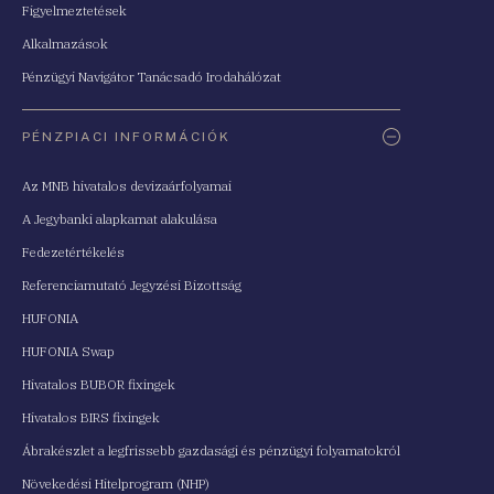
Figyelmeztetések
Alkalmazások
Pénzügyi Navigátor Tanácsadó Irodahálózat
PÉNZPIACI INFORMÁCIÓK
Az MNB hivatalos devizaárfolyamai
A Jegybanki alapkamat alakulása
Fedezetértékelés
Referenciamutató Jegyzési Bizottság
HUFONIA
HUFONIA Swap
Hivatalos BUBOR fixingek
Hivatalos BIRS fixingek
Ábrakészlet a legfrissebb gazdasági és pénzügyi folyamatokról
Növekedési Hitelprogram (NHP)