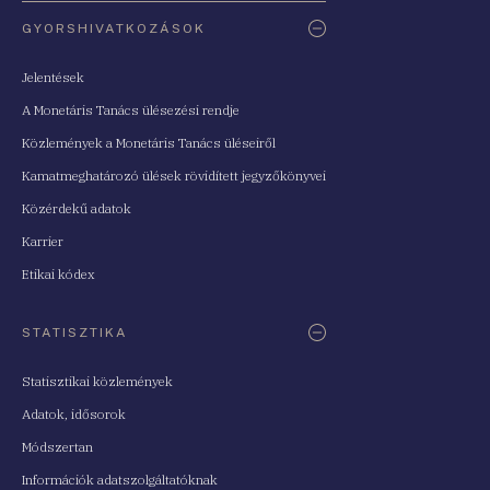
Oldaltérkép
GYORSHIVATKOZÁSOK
Jelentések
A Monetáris Tanács ülésezési rendje
Közlemények a Monetáris Tanács üléseiről
Kamatmeghatározó ülések rövidített jegyzőkönyvei
Közérdekű adatok
Karrier
Etikai kódex
STATISZTIKA
Statisztikai közlemények
Adatok, idősorok
Módszertan
Információk adatszolgáltatóknak