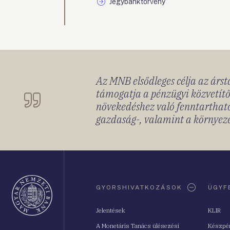
Jegybanktörvény
Az MNB elsődleges célja az ársta
támogatja a pénzügyi közvetítő
növekedéshez való fenntartható
gazdaság-, valamint a környeze
Oldaltérkép
GYORSHIVATKOZÁSOK
ÜGYF
Jelentések
KLIR
A Monetáris Tanács ülésezési
Készpé