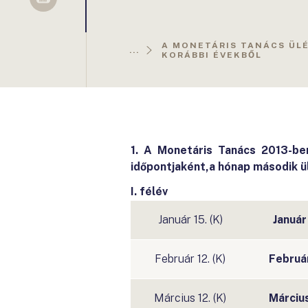
Sellsy
A MONETÁRIS TANÁCS ÜLÉ
...
KORÁBBI ÉVEKBŐL
1.
A Monetáris Tanács 2013-ben
időpontjaként,
a hónap második ü
I. félév
Január 15. (K)
Január
Február 12. (K)
Február
Március 12. (K)
Március