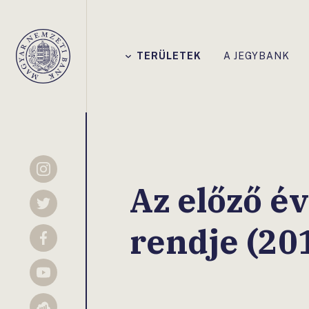
Főmenü
TERÜLETEK
A JEGYBANK
Magyar
Nemzeti
Bank
Instagram
Az előző é
Twitter
rendje (20
Facebook
YouTube