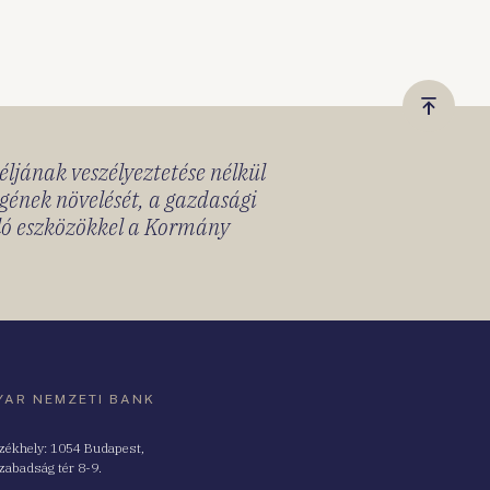
Vissza
a
céljának veszélyeztetése nélkül
tetejér
gének növelését, a gazdasági
lló eszközökkel a Kormány
AR NEMZETI BANK
zékhely: 1054 Budapest,
zabadság tér 8-9.