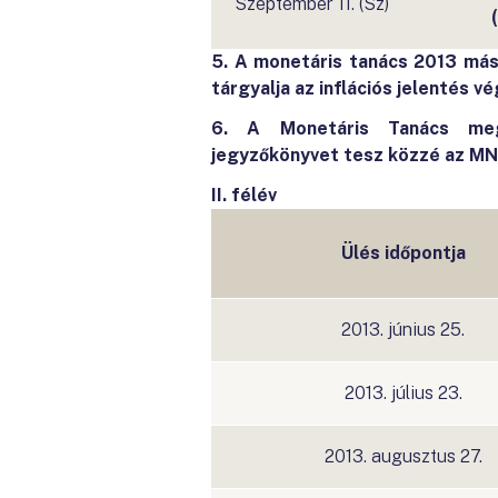
Szeptember 11. (Sz)
5.
A monetáris tanács 2013 má
tárgyalja az inflációs jelentés vé
6. A Monetáris Tanács megh
jegyzőkönyvet tesz közzé az MNB
II. félév
Ülés időpontja
2013. június 25.
2013. július 23.
2013. augusztus 27.