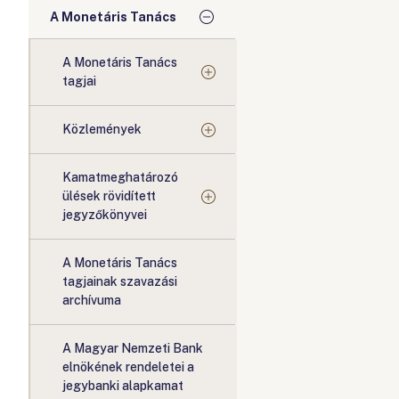
A Monetáris Tanács
A Monetáris Tanács
tagjai
Közlemények
Kamatmeghatározó
ülések rövidített
jegyzőkönyvei
A Monetáris Tanács
tagjainak szavazási
archívuma
A Magyar Nemzeti Bank
elnökének rendeletei a
jegybanki alapkamat