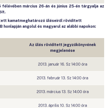
 félévében március 26-án és június 25-én tárgyalja az
óit.
ett kamatmeghatározó üléseiről rövidített
 honlapján angolul és magyarul az alábbi napokon:
Az ülés rövidített jegyzőkönyvének
megjelenése
2013. január 16. Sz 14:00 óra
2013. február 13. Sz 14:00 óra
2013. március 13. Sz 14:00 óra
2013. április 10. Sz 14:00 óra