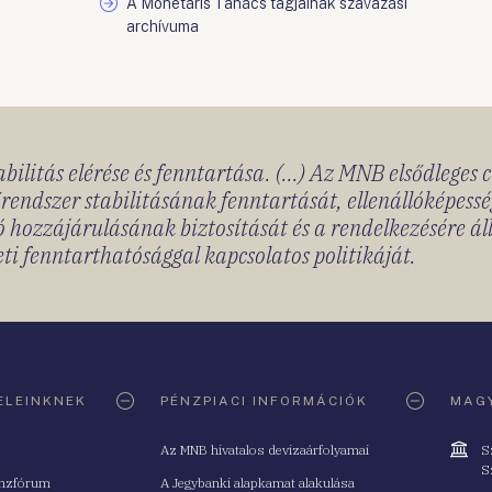
A Monetáris Tanács tagjainak szavazási
archívuma
bilitás elérése és fenntartása. (...) Az MNB elsődleges 
rendszer stabilitásának fenntartását, ellenállóképessé
 hozzájárulásának biztosítását és a rendelkezésére á
ti fenntarthatósággal kapcsolatos politikáját.
ELEINKNEK
PÉNZPIACI INFORMÁCIÓK
MAGY
Cím
Az MNB hivatalos devizaárfolyamai
S
S
nzfórum
A Jegybanki alapkamat alakulása