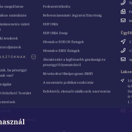
Telefo
T
tás megelőzése
Fedezetértékelés
Fax
F
nikus számlázás
Referenciamutató Jegyzési Bizottság
Email
i
mlavezetés üzleti
HUFONIA
cím
i
HUFONIA Swap
Ügyfé
ki tenderek
Cím
Hivatalos BUBOR fixingek
1
ési eljárások
Telefo
Hivatalos BIRS fixingek
+
ASZTÓKNAK
Email
Ábrakészlet a legfrissebb gazdasági és
u
cím
pénzügyi folyamatokról
yünk, ha pénzügyi
Lakos
Növekedési Hitelprogram (NHP)
unk van?
Cím
10
A monetáris politikai eszköztár
zolgálat
(a
Befektetői, elemzői találkozók szervezése
Sz
i Békéltető Testület
8-
eztetések
1.
Email
azások
p
cím
 használ
i Navigátor Tanácsadó
lózat