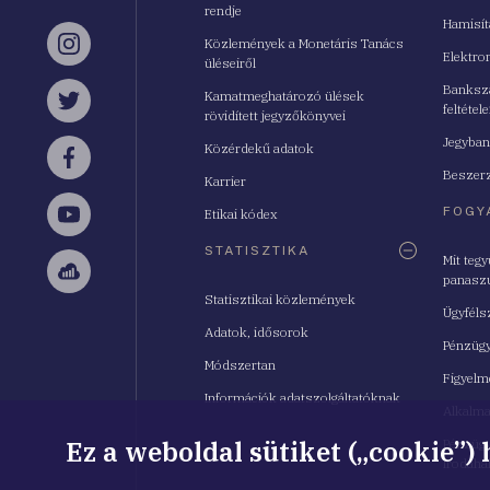
rendje
Hamisí
Közlemények a Monetáris Tanács
Instagram
Elektro
üléseiről
Bankszá
Kamatmeghatározó ülések
feltétele
Twitter
rövidített jegyzőkönyvei
Jegyban
Közérdekű adatok
Facebook
Beszerz
Karrier
FOGY
Etikai kódex
YouTube
STATISZTIKA
Mit teg
panasz
Sellsy
Statisztikai közlemények
Ügyféls
Adatok, idősorok
Pénzügy
Módszertan
Figyelm
Információk adatszolgáltatóknak
Alkalm
Ez a weboldal sütiket („cookie”)
Pénzügy
Irodahá