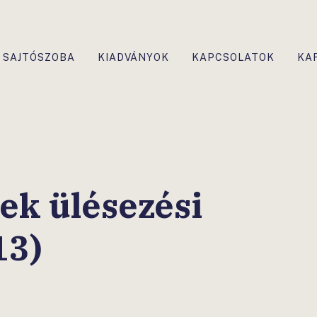
SAJTÓSZOBA
KIADVÁNYOK
KAPCSOLATOK
KA
vek ülésezési
13)