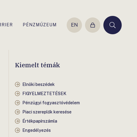
EN
RRIER
PÉNZMÚZEUM
Belépés
Keresés
Kiemelt témák
Elnöki beszédek
FIGYELMEZTETÉSEK
Pénzügyi fogyasztóvédelem
Piaci szereplők keresése
Értékpapírszámla
Engedélyezés