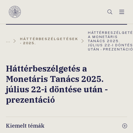
Főmenü
Keresés
Men
Magyar
Nemzeti
Bank
AKTUÁLIS
HÁTTÉRBESZÉLGET
OLDAL:
A MONETÁRIS
HÁTTÉRBESZÉLGETÉSEK
...
TANÁCS 2025.
- 2025.
JÚLIUS 22-I DÖNTÉ
UTÁN - PREZENTÁCI
Háttérbeszélgetés a
Monetáris Tanács 2025.
július 22-i döntése után -
prezentáció
Kiemelt témák