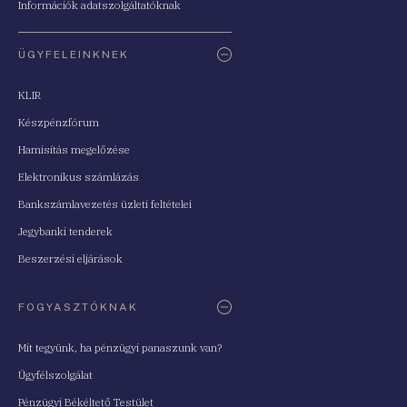
Információk adatszolgáltatóknak
ÜGYFELEINKNEK
KLIR
Készpénzfórum
Hamisítás megelőzése
Elektronikus számlázás
Bankszámlavezetés üzleti feltételei
Jegybanki tenderek
Beszerzési eljárások
FOGYASZTÓKNAK
Mit tegyünk, ha pénzügyi panaszunk van?
Ügyfélszolgálat
Pénzügyi Békéltető Testület