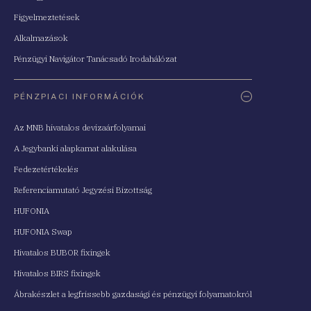
Figyelmeztetések
Alkalmazások
Pénzügyi Navigátor Tanácsadó Irodahálózat
PÉNZPIACI INFORMÁCIÓK
Az MNB hivatalos devizaárfolyamai
A Jegybanki alapkamat alakulása
Fedezetértékelés
Referenciamutató Jegyzési Bizottság
HUFONIA
HUFONIA Swap
Hivatalos BUBOR fixingek
Hivatalos BIRS fixingek
Ábrakészlet a legfrissebb gazdasági és pénzügyi folyamatokról