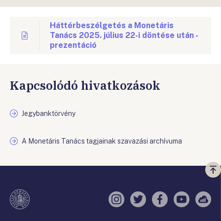
Háttérbeszélgetés a Monetáris
Tanács 2025. július 22-i döntése után -
prezentáció
Kapcsolódó hivatkozások
Jegybanktörvény
A Monetáris Tanács tagjainak szavazási archívuma
Vi
a
te
Instagram
Twitter
Facebook
YouTube
Sell