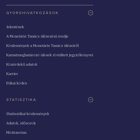
Oldaltérkép
GYORSHIVATKOZÁSOK
Jelentések
A Monetáris Tanács ülésezési rendje
Közlemények a Monetáris Tanács üléseiről
Kamatmeghatározó ülések rövidített jegyzőkönyvei
Közérdekű adatok
Karrier
Etikai kódex
STATISZTIKA
Statisztikai közlemények
Adatok, idősorok
Módszertan