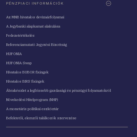
PÉNZPIACI INFORMÁCIÓK
Az MNB hivatalos devizaárfolyamai
A Jegybanki alapkamat alakulása
Fedezetértékelés
Referenciamutató Jegyzési Bizottság
HUFONIA
HUFONIA Swap
Hivatalos BUBOR fixingek
Hivatalos BIRS fixingek
Ábrakészlet a legfrissebb gazdasági és pénzügyi folyamatokról
Növekedési Hitelprogram (NHP)
A monetáris politikai eszköztár
Befektetői, elemzői találkozók szervezése