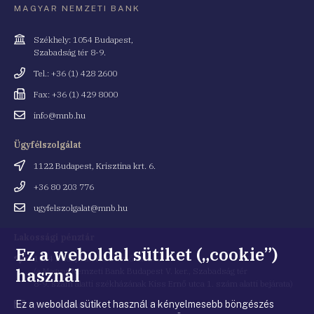
MAGYAR NEMZETI BANK
Cím
Székhely: 1054 Budapest,
Szabadság tér 8-9.
Telefonszám
Tel.: +36 (1) 428 2600
Fax
Fax: +36 (1) 429 8000
Email
info@mnb.hu
cím
Ügyfélszolgálat
Cím
1122 Budapest, Krisztina krt. 6.
Telefonszám
+36 80 203 776
Email
ugyfelszolgalat@mnb.hu
cím
Lakossági pénztár
Ez a weboldal sütiket („cookie”)
Cím
1054 Budapest, Kiss Ernő utca 1.
használ
(a Magyar Nemzeti Bank Budapest V. ker., Szabadság tér
8-9. szám alatti székházának Kiss Ernő utca 1. szám alatti bejárata)
Ez a weboldal sütiket használ a kényelmesebb böngészés
Email
penztar@mnb.hu