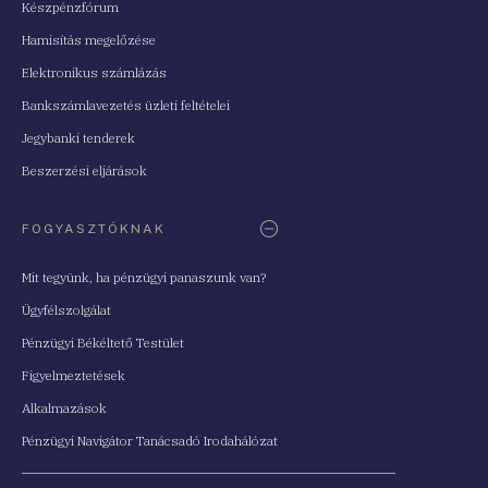
Készpénzfórum
Hamisítás megelőzése
Elektronikus számlázás
Bankszámlavezetés üzleti feltételei
Jegybanki tenderek
Beszerzési eljárások
FOGYASZTÓKNAK
Mit tegyünk, ha pénzügyi panaszunk van?
Ügyfélszolgálat
Pénzügyi Békéltető Testület
Figyelmeztetések
Alkalmazások
Pénzügyi Navigátor Tanácsadó Irodahálózat