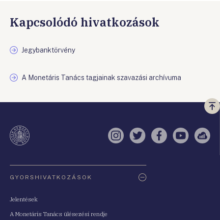
Kapcsolódó hivatkozások
Jegybanktörvény
A Monetáris Tanács tagjainak szavazási archívuma
Vi
a
te
Instagram
Twitter
Facebook
YouTube
Sell
Oldaltérkép
GYORSHIVATKOZÁSOK
Jelentések
A Monetáris Tanács ülésezési rendje