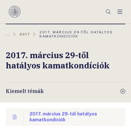
Főmenü
Keresés
Men
Magyar
Nemzeti
Bank
AKTUÁLIS
2017. MÁRCIUS 29-TŐL HATÁLYOS
...
2017
OLDAL:
KAMATKONDÍCIÓK
2017. március 29-től
hatályos kamatkondíciók
Kiemelt témák
2017. március 29-től hatályos
kamatkondíciók