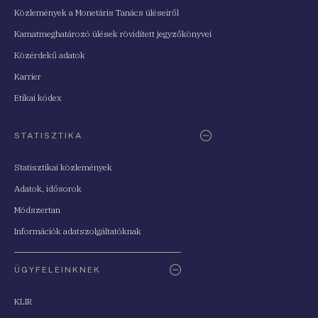
Közlemények a Monetáris Tanács üléseiről
Kamatmeghatározó ülések rövidített jegyzőkönyvei
Közérdekű adatok
Karrier
Etikai kódex
STATISZTIKA
Statisztikai közlemények
Adatok, idősorok
Módszertan
Információk adatszolgáltatóknak
ÜGYFELEINKNEK
KLIR