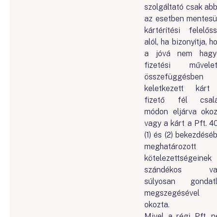
szolgáltató csak ab
az esetben mentesü
kártérítési felelős
alól, ha bizonyítja, h
a jóvá nem hagy
fizetési művelet
összefüggésben
keletkezett kár
fizető fél csal
módon eljárva okoz
vagy a kárt a Pft. 40
(1) és (2) bekezdésé
meghatározott
kötelezettségeinek
szándékos va
súlyosan gondat
megszegésével
okozta.
Mivel a régi Pft. 