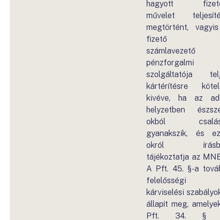
hagyott fizeté
művelet teljesít
megtörtént, vagyi
fizető f
számlavezető
pénzforgalmi
szolgáltatója tel
kártérítésre kötel
kivéve, ha az ad
helyzetben észsz
okból csalás
gyanakszik, és e
okról írásb
tájékoztatja az MNB
A Pft. 45. §-a tová
felelősségi 
kárviselési szabályo
állapít meg, amelye
Pft. 34. § (