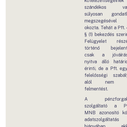
kötelezettségeinek
szándékos va
súlyosan gondat
megszegésével
okozta. Tehát a Pft. 
§ (1) bekezdés szerin
Felügyelet rész
történő bejelen
csak a jóváírás
nyitva álló határi
érinti, de a Pft. eg
felelősségi szabál
alól nem 
felmentést.
A pénzforgal
szolgáltató a P
MNB azonosító k
adatszolgáltatás
hiányában akk