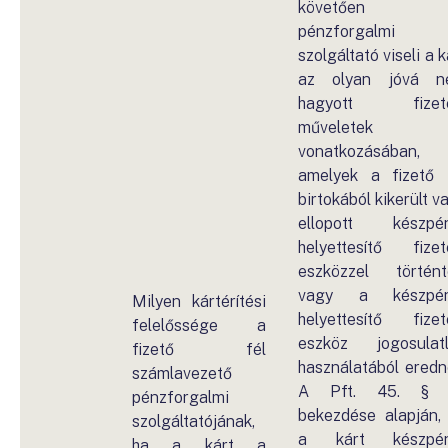
követően
pénzforgalmi
szolgáltató viseli a k
az olyan jóvá n
hagyott fizeté
műveletek
vonatkozásában,
amelyek a fizető 
birtokából kikerült v
ellopott készpé
helyettesítő fizet
eszközzel történt
vagy a készpén
Milyen kártérítési
helyettesítő fizet
felelőssége a
eszköz jogosulat
fizető fél
használatából eredn
számlavezető
A Pft. 45. § (
pénzforgalmi
bekezdése alapján,
szolgáltatójának,
a kárt készpén
ha a kárt a