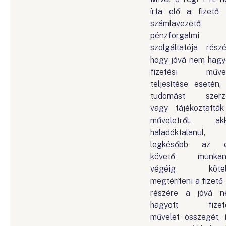
írta elő a fizető 
számlavezető
pénzforgalmi
szolgáltatója részé
hogy jóvá nem hagy
fizetési művel
teljesítése esetén,
tudomást szerze
vagy tájékoztattá
műveletről, akk
haladéktalanul,
legkésőbb az e
követő munkan
végéig kötel
megtéríteni a fizető 
részére a jóvá 
hagyott fizeté
művelet összegét, 