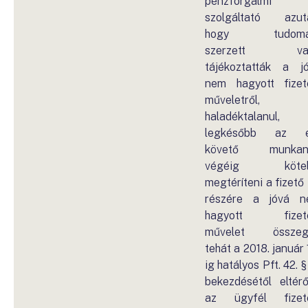
pénzforgalmi
szolgáltató azut
hogy tudomá
szerzett va
tájékoztatták a j
nem hagyott fizet
műveletről,
haladéktalanul,
legkésőbb az e
követő munkan
végéig kötel
megtéríteni a fizető 
részére a jóvá 
hagyott fizeté
művelet összegé
tehát a 2018. január 
ig hatályos Pft. 42. § 
bekezdésétől eltér
az ügyfél fizet