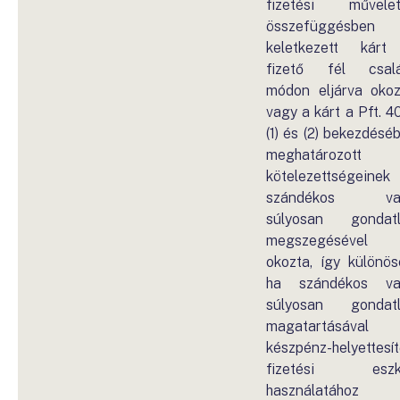
fizetési művelet
összefüggésben
keletkezett kár
fizető fél csal
módon eljárva okoz
vagy a kárt a Pft. 40
(1) és (2) bekezdésé
meghatározott
kötelezettségeinek
szándékos va
súlyosan gondat
megszegésével
okozta, így különös
ha szándékos va
súlyosan gondat
magatartásával
készpénz-helyettesí
fizetési eszk
használatához