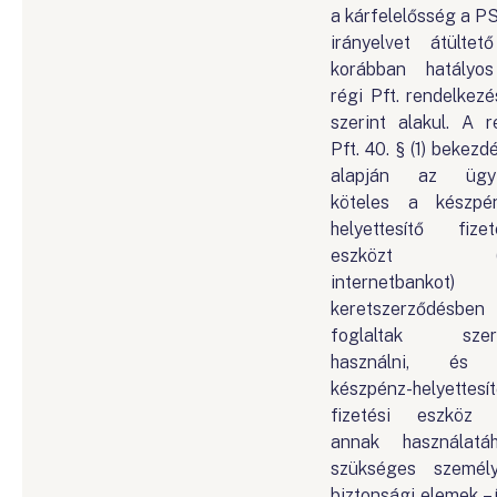
a kárfelelősség a P
irányelvet átültet
korábban hatályo
régi Pft. rendelkezé
szerint alakul. A r
Pft. 40. § (1) bekezd
alapján az ügyf
köteles a készpé
helyettesítő fizet
eszközt (p
internetbankot)
keretszerződésben
foglaltak szeri
használni, és
készpénz-helyettesí
fizetési eszköz
annak használatá
szükséges személ
biztonsági elemek – 