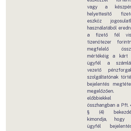
vagy a készpén
helyettesítő fizet
eszköz jogosulat
használatából eredn
a fizető fél vis
tizenötezer forint
megfelelő össz
mértékéig a kárt
ügyfél a számlá
vezető pénzforga
szolgáltatónak tört
bejelentés megtéte
megelőzően. 
előbbiekkel
összhangban a Pft. 
§ (4) bekezdé
kimondja, hogy 
ügyfél bejelenté