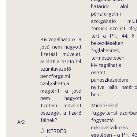
határidő alól.
pénzforgalmi
szolgáltató miu
fentiek szerint ele
tett a Pft. 44. § 
Kivizsgálható-e a
bekezdésében
jóvá nem hagyott
foglaltaknak,
fizetési művelet,
természetesen
mielőtt a fizető fél
kivizsgálhatja 
számlavezető
esetet 
pénzforgalmi
panaszkezelésre
szolgáltatója
nyitva álló határi
megtéríti a jóvá
belül.
nem hagyott
fizetési művelet
Mindezektől
összegét a fizető
függetlenül azonba
félnek?
fogyasztó 
A/2
mikrovállalkozás
ÚJ KÉRDÉS:
esetében – a Pft. 43