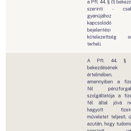
a Pft. 44. § (1) bekez
szerinti - csal
gyanújához
kapcsolódó
bejelentési
kötelezettség s
terheli.
A Pft. 44. § (
bekezdésének
értelmében,
amennyiben a fiz
fél pénzforgal
szolgáltatója a fiz
fél által jóvá 
hagyott fizeté
műveletet teljesít, 
azután, hogy tudom
szerzett va