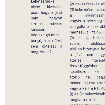
Lehetséges-e
(2) bekezdése és 45
olyan kivételes
(3) bekezdése továb
eset, hogy a jóvá
is alkalmazand
nem hagyott
vagyis a pénzforga
fizetési művelet
szolgáltató csak ak
kapcsán
mentesül a Pft. 45. § (
adatszolgáltatás
(2) és (4) bekez
benyújtása nélkül
szerinti felelőss
sem kötelező a
alól, ha bizonyítja, h
megtérítés?
a jóvá nem hagy
fizetési művelet
összefüggésben
keletkezett kár
fizető fél csal
módon eljárva okoz
vagy a kárt a Pft. 40
(1) és (2) bekezdésé
meghatározott