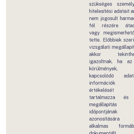
szükséges személ
hitelesítési adatait a
nem jogosult harma
fél részére áta
vagy megismerhet
tette. Előbbiek szeri
vizsgálati megállapí
akkor tekinthe
igazoltnak, ha a
körülmények,
kapcsolódó adat
információk
értékelését 
tartalmazza és
megállapítás
időpontjának
azonosítására
alkalmas formáb
dokumentált.