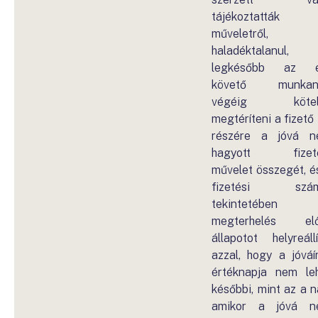
tájékoztatták
műveletről,
haladéktalanul,
legkésőbb az e
követő munkan
végéig kötel
megtéríteni a fizető 
részére a jóvá 
hagyott fizeté
művelet összegét, é
fizetési szám
tekintetében
megterhelés elő
állapotot helyreállí
azzal, hogy a jóváí
értéknapja nem le
későbbi, mint az a n
amikor a jóvá n