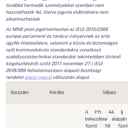
továbbá harmadik személyekkel szemben nem
használhatók fel, illetve jogvita eldöntésére nem
alkalmazhatóak.
Az MNB jelen jogértelmezése az (EU) 2015/2366
európai parlamenti és tanácsi irányelvnek az erős
ügyfél-hitelesítésre, valamint a közös és biztonságos
nyílt kommunikációs standardokra vonatkozó
szabályozástechnikai standardok tekintetében történő
kiegészítéséről szóló 2017. november 27-i (EU)
2018/389 felhatalmazáson alapuló bizottsági
rendelet
angol nyelvű
változatán alapul.
Sorszám
Kérdés
Válasz
A Pft. 44. § (
bekezdése alapjá
fizető fél fizet