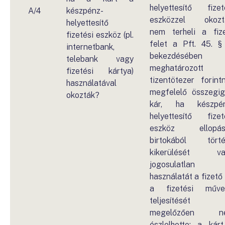
helyettesítő fizet
A/4
készpénz-
eszközzel okozt
helyettesítő
nem terheli a fiz
fizetési eszköz (pl.
felet a Pft. 45. § 
internetbank,
bekezdésében
telebank vagy
meghatározott
fizetési kártya)
tizentötezer forint
használatával
megfelelő összegi
okozták?
kár, ha készpén
helyettesítő fizet
eszköz ellopásá
birtokából tört
kikerülését va
jogosulatlan
használatát a fizető 
a fizetési műve
teljesítését
megelőzően n
észlelhette; a kár