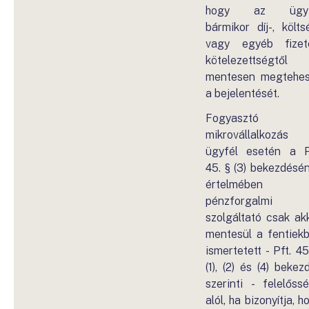
hogy az ügyf
bármikor díj-, költs
vagy egyéb fizet
kötelezettségtől
mentesen megtehe
a bejelentését.
Fogyasztó 
mikrovállalkozás
ügyfél esetén a P
45. § (3) bekezdésé
értelmében
pénzforgalmi
szolgáltató csak ak
mentesül a fentiek
ismertetett - Pft. 45
(1), (2) és (4) bekez
szerinti - felelőss
alól, ha bizonyítja, h