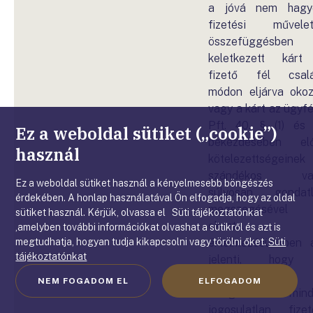
a jóvá nem hagy
fizetési művelet
összefüggésben
keletkezett kár
fizető fél csal
módon eljárva okoz
vagy a kárt az ügyfé
Pft. 40. § (1) és 
Ez a weboldal sütiket („cookie”)
bekezdésében elő
használ
kötelezettségeinek
szándékos va
Ez a weboldal sütiket használ a kényelmesebb böngészés
súlyosan gondat
érdekében. A honlap használatával Ön elfogadja, hogy az oldal
megszegésével
sütiket használ. Kérjük, olvassa el Süti tájékoztatónkat
okozta. 
,amelyben további információkat olvashat a sütikről és azt is
megtudhatja, hogyan tudja kikapcsolni vagy törölni őket.
Süti
értelmezésünkben 
tájékoztatónkat
jelenti, hogy
pénzforgalmi
NEM FOGADOM EL
ELFOGADOM
szolgáltatónak min
jogosulatlan fizet