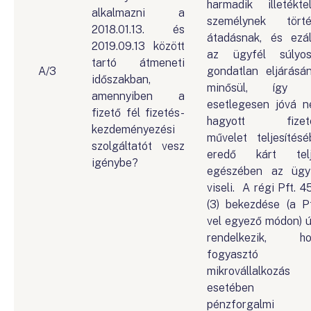
harmadik illetékte
alkalmazni a
személynek tört
2018.01.13. és
átadásnak, és ezál
2019.09.13 között
az ügyfél súlyo
tartó átmeneti
A/3
gondatlan eljárásá
időszakban,
minősül, így 
amennyiben a
esetlegesen jóvá 
fizető fél fizetés-
hagyott fizeté
kezdeményezési
művelet teljesítésé
szolgáltatót vesz
eredő kárt telj
igénybe?
egészében az ügy
viseli. A régi Pft. 45
(3) bekezdése (a Pf
vel egyező módon) 
rendelkezik, ho
fogyasztó 
mikrovállalkozás
esetében
pénzforgalmi