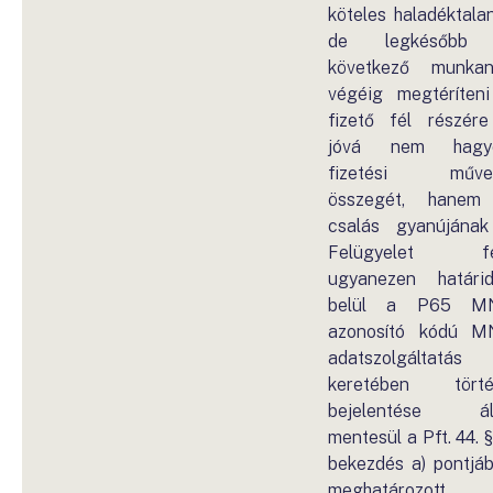
köteles haladéktalan
de legkésőbb
következő munka
végéig megtéríten
fizető fél részér
jóvá nem hagyo
fizetési művel
összegét, hanem
csalás gyanújána
Felügyelet fe
ugyanezen határi
belül a P65 M
azonosító kódú 
adatszolgáltatás
keretében törté
bejelentése ált
mentesül a Pft. 44. § 
bekezdés a) pontjá
meghatározott