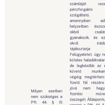
számláját veze
pénzforgalmi
szolgáltató,
amennyiben ado
helyzetben észsz
okból csalás
gyanakszik, és e
okról írásb
tájékoztatja
Felügyeletet, úgy 
köteles haladéktalan
de legkésőbb az 
követő munkan
végéig megtéríten
fizető fél részér
jóvá nem hagyo
Milyen esetben
fizetési művel
nem szükséges a
összegét. Álláspont
Pft. 44. § (1)