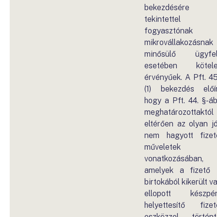
bekezdésére
tekintettel
fogyasztónak 
mikrovállakozásnak
minősülő ügyfel
esetében kötele
érvényűek. A Pft. 45
(1) bekezdés előír
hogy a Pft. 44. §-á
meghatározottaktól
eltérően az olyan j
nem hagyott fizet
műveletek
vonatkozásában,
amelyek a fizető 
birtokából kikerült v
ellopott készpé
helyettesítő fizet
eszközzel történt