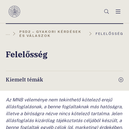
Főmenü
Keresés
Men
Magyar
Nemzeti
Bank
PSD2 – GYAKORI KÉRDÉSEK
AKTUÁLIS
...
FELELŐSSÉG
ÉS VÁLASZOK
OLDAL:
Felelősség
Kiemelt témák
Az MNB véleménye nem tekinthető kötelező erejű
állásfoglalásnak, a benne foglaltaknak más hatóságra,
illetve a bíróságra nézve nincs kötelező tartalma. Jelen
állásfoglalás kizárólag tájékoztatás céljából készült, a
benne foglaltak egyéb célok (pl. marketing) érdekében,