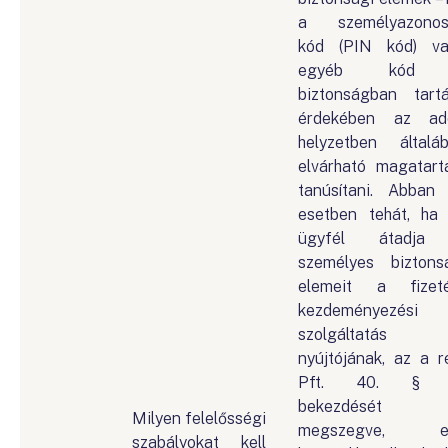
a személyazonos
kód (PIN kód) v
egyéb kód
biztonságban tart
érdekében az ad
helyzetben általá
elvárható magatart
tanúsítani. Abban
esetben tehát, ha
ügyfél átadja
személyes biztons
elemeit a fizet
kezdeményezési
szolgáltatás
nyújtójának, az a r
Pft. 40. § (
bekezdését
Milyen felelősségi
megszegve, e
szabályokat kell