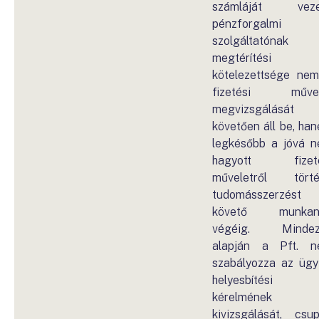
számláját veze
pénzforgalmi
szolgáltatónak
megtérítési
kötelezettsége ne
fizetési művel
megvizsgálását
követően áll be, ha
legkésőbb a jóvá 
hagyott fizeté
műveletről tört
tudomásszerzést
követő munkan
végéig. Mindez
alapján a Pft. 
szabályozza az ügy
helyesbítési
kérelmének
kivizsgálását, csu