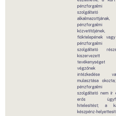
pénzforgalmi
szolgáltató
alkalmazottjának,
pénzforgalmi
közvetítőjének,
fióktelepének vag
pénzforgalmi
szolgáltató rész
kiszervezett
tevékenységet
végzőnek 
intézkedése va
mulasztása okozta
pénzforgalmi
szolgáltató nem ír 
erős ügyfé
hitelesítést; a k
készpénz-helyettesí