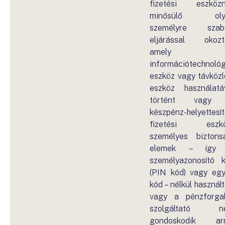
fizetési eszköz
minősülő oly
személyre szabo
eljárással okozt
amely
információtechnológ
eszköz vagy távközl
eszköz használatá
történt vagy
készpénz-helyettesí
fizetési eszkö
személyes biztons
elemek – így
személyazonosító 
(PIN kód) vagy eg
kód – nélkül használt
vagy a pénzforga
szolgáltató n
gondoskodik arr