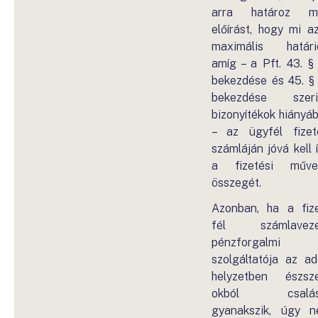
arra határoz m
előírást, hogy mi a
maximális határi
amíg – a Pft. 43. § 
bekezdése és 45. § 
bekezdése szeri
bizonyítékok hiányá
– az ügyfél fizet
számláján jóvá kell í
a fizetési műve
összegét.
Azonban, ha a fiz
fél számlaveze
pénzforgalmi
szolgáltatója az ad
helyzetben észsz
okból csalás
gyanakszik, úgy 