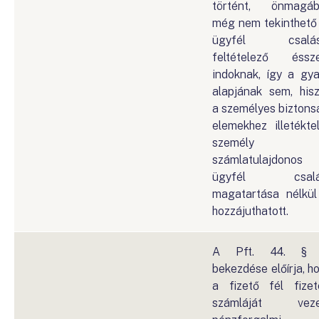
történt, önmagá
még nem tekinthető
ügyfél csalás
feltételező éssz
indoknak, így a gy
alapjának sem, his
a személyes biztons
elemekhez illetékte
személy
számlatulajdonos
ügyfél csalá
magatartása nélkül
hozzájuthatott.
A Pft. 44. § (
bekezdése előírja, h
a fizető fél fizet
számláját veze