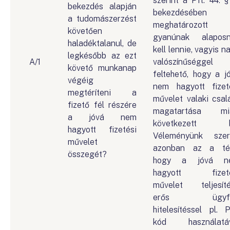
szerint a Pft. 44. § 
bekezdés alapján
bekezdésében
a tudomászerzést
meghatározott
követően
gyanúnak alapos
haladéktalanul, de
kell lennie, vagyis n
legkésőbb az ezt
A/1
valószínűséggel
követő munkanap
feltehető, hogy a j
végéig
nem hagyott fizet
megtéríteni a
művelet valaki csal
fizető fél részére
magatartása mia
a jóvá nem
következett b
hagyott fizetési
Véleményünk szer
művelet
azonban az a té
összegét?
hogy a jóvá n
hagyott fizeté
művelet teljesít
erős ügyfé
hitelesítéssel pl. 
kód használatáv