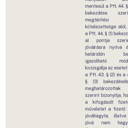
mentesül a Pft. 44. § 
bekezdése szeri
megtérítési
kötelezettsége alól,
a Pft. 44. § (1) bekez
a) pontja szerin
jóváírásra nyitva á
határidőn bel
igazolható mód
kivizsgálja az esetet
a Pft. 43. § (2) és a 
§ (3) bekezdésé
meghatározottak
szerint bizonyítja, h
a kifogásolt fizet
műveletet a fizető 
jóváhagyta, illetv
jóvá nem hagyo