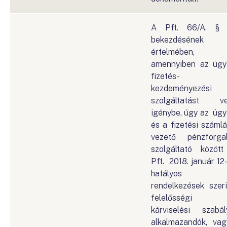
A Pft. 66/A. § 
bekezdésének
értelmében,
amennyiben az ügy
fizetés-
kezdeményezési
szolgáltatást v
igénybe, úgy az ügy
és a fizetési számlá
vezető pénzforga
szolgáltató közöt
Pft. 2018. január 12
hatályos
rendelkezések szeri
felelősségi 
kárviselési szabál
alkalmazandók, vag