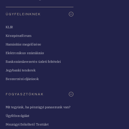
ÜGYFELEINKNEK
KLIR
Készpénzfórum
Hamisítás megelőzése
Elektronikus számlázás
Bankszámlavezetés üzleti feltételei
Jegybanki tenderek
Beszerzési eljárások
FOGYASZTÓKNAK
Mit tegyünk, ha pénzügyi panaszunk van?
Ügyfélszolgálat
Pénzügyi Békéltető Testület