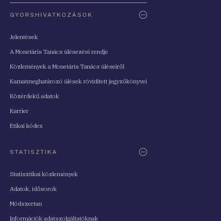
Oldaltérkép
GYORSHIVATKOZÁSOK
Jelentések
A Monetáris Tanács ülésezési rendje
Közlemények a Monetáris Tanács üléseiről
Kamatmeghatározó ülések rövidített jegyzőkönyvei
Közérdekű adatok
Karrier
Etikai kódex
STATISZTIKA
Statisztikai közlemények
Adatok, idősorok
Módszertan
Információk adatszolgáltatóknak