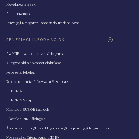
Figyelmeztetések
Alkalmazások
Pénzügyi Navigátor Tanácsadó Irodahálózat
PÉNZPIACI INFORMÁCIÓK
Az MNB hivatalos devizaárfolyamai
A Jegybanki alapkamat alakulása
Fedezetértékelés
Referenciamutató Jegyzési Bizottság
HUFONIA
HUFONIA Swap
Hivatalos BUBOR fixingek
Hivatalos BIRS fixingek
Ábrakészlet a legfrissebb gazdasági és pénzügyi folyamatokról
Növekedési Hitelprogram (NHP)