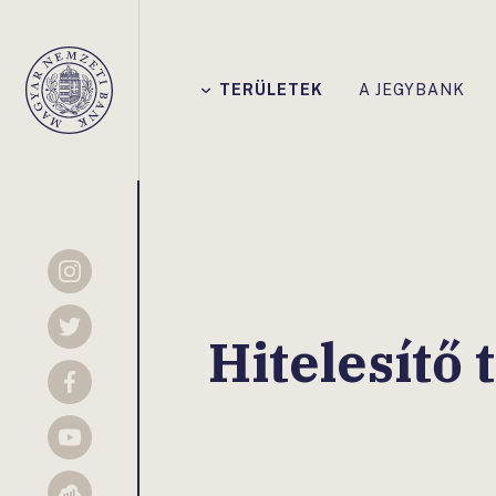
Főmenü
TERÜLETEK
A JEGYBANK
Magyar
Nemzeti
Bank
Instagram
Twitter
Hitelesítő 
Facebook
YouTube