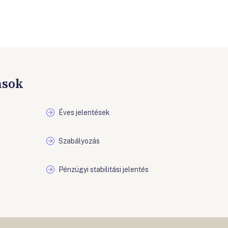
ások
Éves jelentések
Szabályozás
Pénzügyi stabilitási jelentés