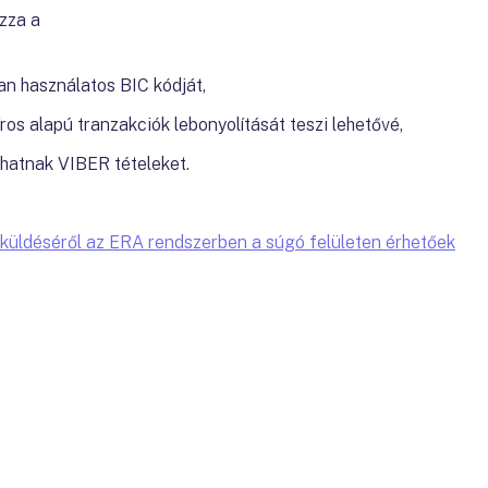
azza a
an használatos BIC kódját,
íros alapú tranzakciók lebonyolítását teszi lehetővé,
dhatnak VIBER tételeket.
eküldéséről az ERA rendszerben a súgó felületen érhetőek