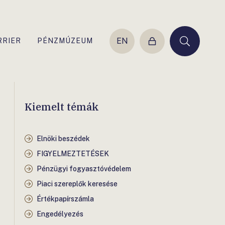
EN
RRIER
PÉNZMÚZEUM
Belépés
Keresés
Kiemelt témák
Elnöki beszédek
FIGYELMEZTETÉSEK
Pénzügyi fogyasztóvédelem
Piaci szereplők keresése
Értékpapírszámla
Engedélyezés