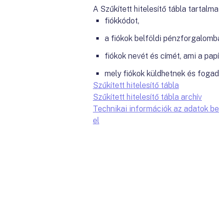
A Szűkített hitelesítő tábla tartalm
fiókkódot,
a fiókok belföldi pénzforgalomb
fiókok nevét és címét, ami a pap
mely fiókok küldhetnek és foga
Szűkített hitelesítő tábla
Szűkített hitelesítő tábla archív
Technikai információk az adatok b
el