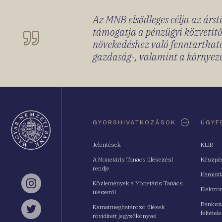
Az MNB elsődleges célja az ársta
támogatja a pénzügyi közvetítő
növekedéshez való fenntartható
gazdaság-, valamint a környeze
Oldaltérkép
GYORSHIVATKOZÁSOK
ÜGYF
Jelentések
KLIR
A Monetáris Tanács ülésezési
Készpé
rendje
Hamisí
Közlemények a Monetáris Tanács
Instagram
Elektro
üléseiről
Bankszá
Kamatmeghatározó ülések
feltétele
Twitter
rövidített jegyzőkönyvei