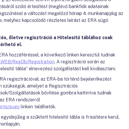
zásáról szóló értesítést (meglévő bankfiók adatainak
k megszűnése) a változást megelőző hónap 4. munkanapjáig az
e, melyhez kapcsolódó részletes leírást az ERA súgó
s, illetve regisztráció a Hitelesítő táblához csak
érhető el.
ERA hozzáféréssel, a következő linken keresztül tudnak
RA.WEB/RegDb/Registration
. A regisztráció során az
lesítő tábla” elnevezésű szolgáltatást kell kiválasztani.
ERA regisztrációval, az ERA-ba történő bejelentkezést
n szükségük, amelyet a Regisztrációs
ások/Szolgáltatások bővítése gombra kattintva tudnak
az ERA rendszerről
ents/sugo
linken találhatók.
egyidejűleg a szűkített hitelesítő tábla is frissítésre kerül,
honlapján.