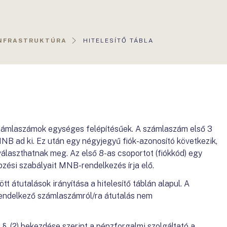
AKTUÁLIS
INFRASTRUKTÚRA
HITELESÍTŐ TÁBLA
OLDAL:
ámlaszámok egységes felépítésűek. A számlaszám első 3
B ad ki. Ez után egy négyjegyű fiók-azonosító következik,
választhatnak meg. Az első 8-as csoportot (fiókkód) egy
pzési szabályait MNB-rendelkezés írja elő.
t átutalások irányítása a hitelesítő táblán alapul. A
rendelkező számlaszámról/ra átutalás nem
. §. (2) bekezdése szerint a pénzforgalmi szolgáltató a