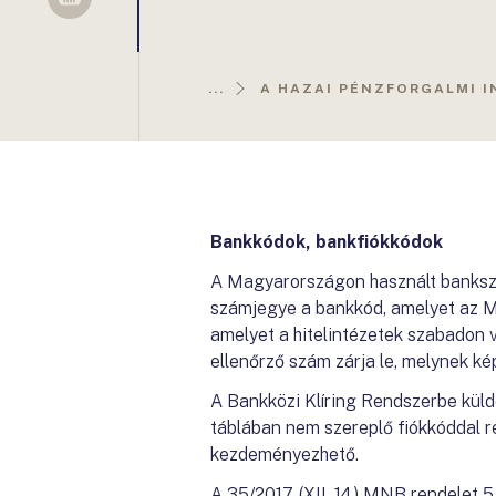
Sellsy
...
A HAZAI PÉNZFORGALMI 
Bankkódok, bankfiókkódok
A Magyarországon használt banksz
számjegye a bankkód, amelyet az MN
amelyet a hitelintézetek szabadon 
ellenőrző szám zárja le, melynek ké
A Bankközi Klíring Rendszerbe küldöt
táblában nem szereplő fiókkóddal 
kezdeményezhető.
A 35/2017. (XII. 14.) MNB rendelet 5