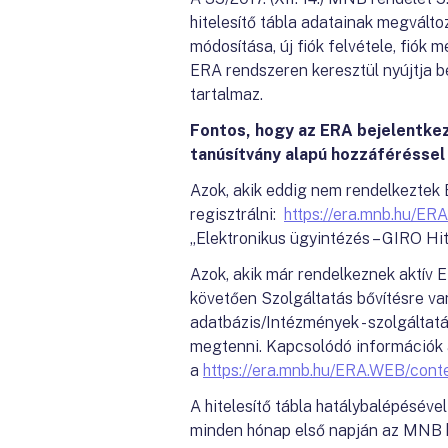
hitelesítő tábla adatainak megválto
módosítása, új fiók felvétele, fió
ERA rendszeren keresztül nyújtja b
tartalmaz.
Fontos, hogy az ERA bejelentkezé
tanúsítvány alapú hozzáféréssel 
Azok, akik eddig nem rendelkeztek 
regisztrálni:
https://era.mnb.hu/E
„Elektronikus ügyintézés – GIRO Hite
Azok, akik már rendelkeznek aktív 
követően Szolgáltatás bővítésre va
adatbázis/Intézmények - szolgáltat
megtenni. Kapcsolódó információk 
a
https://era.mnb.hu/ERA.WEB/cont
A hitelesítő tábla hatálybalépésével 
minden hónap első napján az MNB 