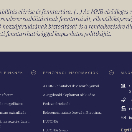
bilitás elérése és fenntartása. (...) Az MNB elsődleges 
rendszer stabilitásának fenntartását, ellenállóképessé
 hozzájárulásának biztosítását és a rendelkezésére á
ti fenntarthatósággal kapcsolatos politikáját.
ELEINKNEK
PÉNZPIACI INFORMÁCIÓK
MAGY
Cím
Az MNB hivatalos devizaárfolyamai
S
S
nzfórum
A Jegybanki alapkamat alakulása
Telefo
T
tás megelőzése
Fedezetértékelés
Fax
F
nikus számlázás
Referenciamutató Jegyzési Bizottság
Email
i
mlavezetés üzleti
HUFONIA
cím
i
HUFONIA Swap
Ügyfé