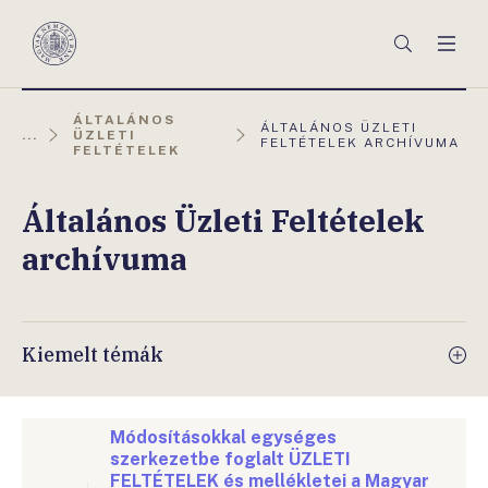
Főmenü
Keresés
Men
Magyar
Nemzeti
Bank
ÁLTALÁNOS
AKTUÁLIS
ÁLTALÁNOS ÜZLETI
...
ÜZLETI
OLDAL:
FELTÉTELEK ARCHÍVUMA
FELTÉTELEK
Általános Üzleti Feltételek
archívuma
Kiemelt témák
Módosításokkal egységes
szerkezetbe foglalt ÜZLETI
FELTÉTELEK és mellékletei a Magyar