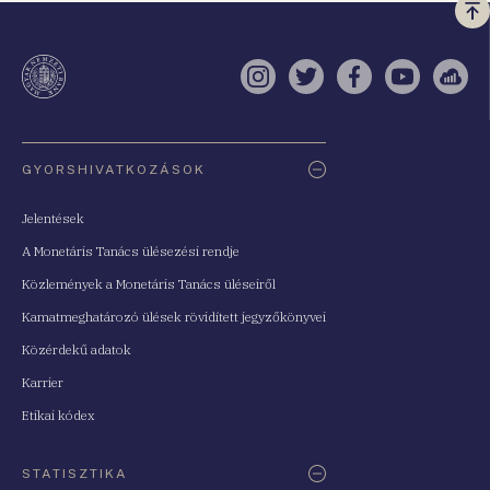
Vi
a
te
Instagram
Twitter
Facebook
YouTube
Sell
Oldaltérkép
GYORSHIVATKOZÁSOK
Jelentések
A Monetáris Tanács ülésezési rendje
Közlemények a Monetáris Tanács üléseiről
Kamatmeghatározó ülések rövidített jegyzőkönyvei
Közérdekű adatok
Karrier
Etikai kódex
STATISZTIKA