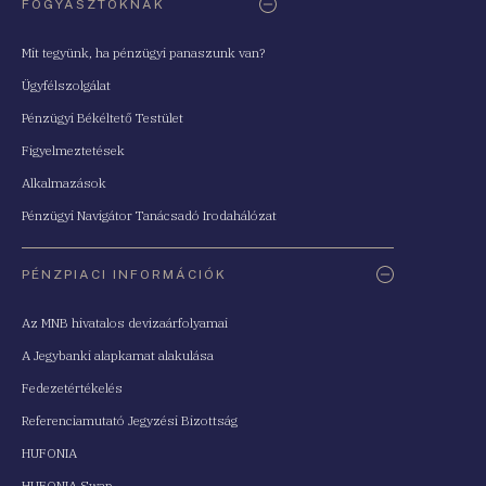
FOGYASZTÓKNAK
Mit tegyünk, ha pénzügyi panaszunk van?
Ügyfélszolgálat
Pénzügyi Békéltető Testület
Figyelmeztetések
Alkalmazások
Pénzügyi Navigátor Tanácsadó Irodahálózat
PÉNZPIACI INFORMÁCIÓK
Az MNB hivatalos devizaárfolyamai
A Jegybanki alapkamat alakulása
Fedezetértékelés
Referenciamutató Jegyzési Bizottság
HUFONIA
HUFONIA Swap