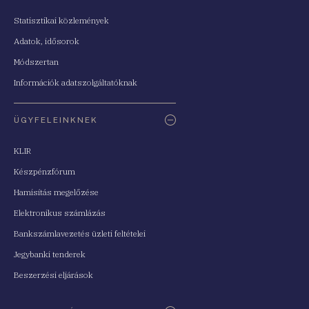
Statisztikai közlemények
Adatok, idősorok
Módszertan
Információk adatszolgáltatóknak
ÜGYFELEINKNEK
KLIR
Készpénzfórum
Hamisítás megelőzése
Elektronikus számlázás
Bankszámlavezetés üzleti feltételei
Jegybanki tenderek
Beszerzési eljárások