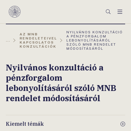
Főmenü
Keresés
Men
Magyar
Nemzeti
Bank
AKTUÁLIS
NYILVÁNOS KONZULTÁCIÓ
AZ MNB
OLDAL:
A PÉNZFORGALOM
RENDELETEIVEL
...
LEBONYOLÍTÁSÁRÓL
KAPCSOLATOS
SZÓLÓ MNB RENDELET
KONZULTÁCIÓK
MÓDOSÍTÁSÁRÓL
Nyilvános konzultáció a
pénzforgalom
lebonyolításáról szóló MNB
rendelet módosításáról
Kiemelt témák