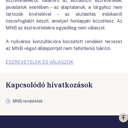
észrevételekről, valamint az elutasított észrevételek,
javaslatok esetében – az alaptalanok, a tárgyhoz nem
tartozók kivételével – az elutasítás indokairól
összefoglalót készít, amelyet honlapján közzétesz. Az
MNB az észrevételekre egyedileg nem válaszol.
A nyilvános konzultációra bocsátott rendelet tervezet
az MNB végső álláspontját nem feltétlenül tükrözi.
ÉSZREVÉTELEK ÉS VÁLASZOK
Kapcsolódó hivatkozások
MNB rendeletek
Vi
a