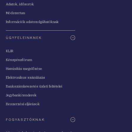
Adatok, idősorok
Módszertan
Információk adatszolgáltatóknak
ÜGYFELEINKNEK
KLIR
Készpénzfórum
Hamisítás megelőzése
Elektronikus számlázás
Bankszámlavezetés üzleti feltételei
Jegybanki tenderek
Beszerzési eljárások
FOGYASZTÓKNAK