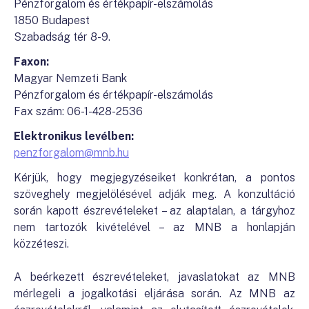
Pénzforgalom és értékpapír-elszámolás
1850 Budapest
Szabadság tér 8-9.
Faxon:
Magyar Nemzeti Bank
Pénzforgalom és értékpapír-elszámolás
Fax szám: 06-1-428-2536
Elektronikus levélben:
penzforgalom@mnb.hu
Kérjük, hogy megjegyzéseiket konkrétan, a pontos
szöveghely megjelölésével adják meg. A konzultáció
során kapott észrevételeket – az alaptalan, a tárgyhoz
nem tartozók kivételével – az MNB a honlapján
közzéteszi.
A beérkezett észrevételeket, javaslatokat az MNB
mérlegeli a jogalkotási eljárása során. Az MNB az