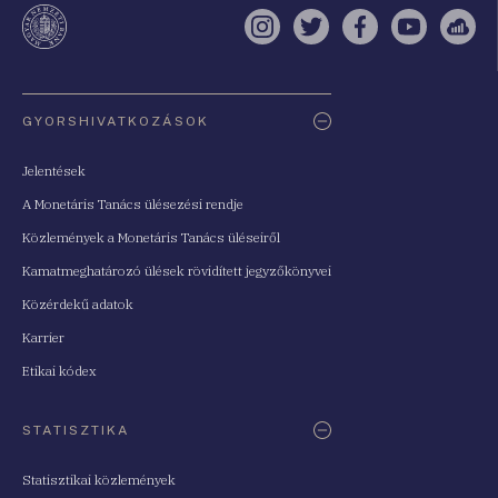
te
Instagram
Twitter
Facebook
YouTube
Sell
Oldaltérkép
GYORSHIVATKOZÁSOK
Jelentések
A Monetáris Tanács ülésezési rendje
Közlemények a Monetáris Tanács üléseiről
Kamatmeghatározó ülések rövidített jegyzőkönyvei
Közérdekű adatok
Karrier
Etikai kódex
STATISZTIKA
Statisztikai közlemények