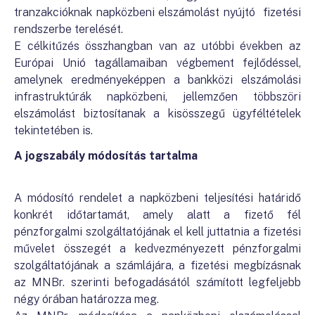
tranzakcióknak napközbeni elszámolást nyújtó fizetési
rendszerbe terelését.
E célkitűzés összhangban van az utóbbi években az
Európai Unió tagállamaiban végbement fejlődéssel,
amelynek eredményeképpen a bankközi elszámolási
infrastruktúrák napközbeni, jellemzően többszöri
elszámolást biztosítanak a kisösszegű ügyféltételek
tekintetében is.
A jogszabály módosítás tartalma
A módosító rendelet a napközbeni teljesítési határidő
konkrét időtartamát, amely alatt a fizető fél
pénzforgalmi szolgáltatójának el kell juttatnia a fizetési
művelet összegét a kedvezményezett pénzforgalmi
szolgáltatójának a számlájára, a fizetési megbízásnak
az MNBr. szerinti befogadásától számított legfeljebb
négy órában határozza meg.