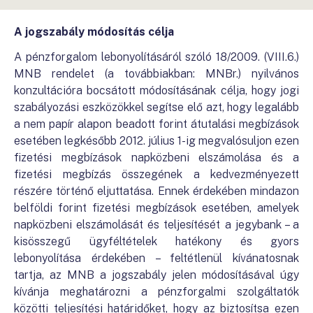
A jogszabály módosítás célja
A pénzforgalom lebonyolításáról szóló 18/2009. (VIII.6.)
MNB rendelet (a továbbiakban: MNBr.) nyilvános
konzultációra bocsátott módosításának célja, hogy jogi
szabályozási eszközökkel segítse elő azt, hogy legalább
a nem papír alapon beadott forint átutalási megbízások
esetében legkésőbb 2012. július 1-ig megvalósuljon ezen
fizetési megbízások napközbeni elszámolása és a
fizetési megbízás összegének a kedvezményezett
részére történő eljuttatása. Ennek érdekében mindazon
belföldi forint fizetési megbízások esetében, amelyek
napközbeni elszámolását és teljesítését a jegybank – a
kisösszegű ügyféltételek hatékony és gyors
lebonyolítása érdekében – feltétlenül kívánatosnak
tartja, az MNB a jogszabály jelen módosításával úgy
kívánja meghatározni a pénzforgalmi szolgáltatók
közötti teljesítési határidőket, hogy az biztosítsa ezen