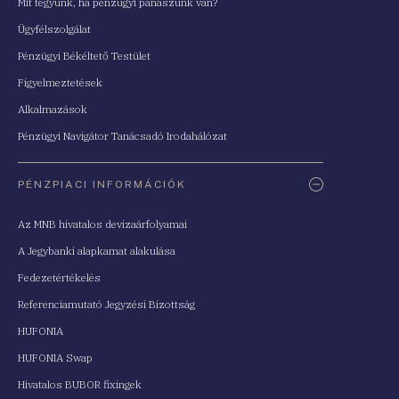
Mit tegyünk, ha pénzügyi panaszunk van?
Ügyfélszolgálat
Pénzügyi Békéltető Testület
Figyelmeztetések
Alkalmazások
Pénzügyi Navigátor Tanácsadó Irodahálózat
PÉNZPIACI INFORMÁCIÓK
Az MNB hivatalos devizaárfolyamai
A Jegybanki alapkamat alakulása
Fedezetértékelés
Referenciamutató Jegyzési Bizottság
HUFONIA
HUFONIA Swap
Hivatalos BUBOR fixingek