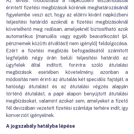
Az MNBr. módosítása a napközbeni elszámolással
érintett fizetési megbízások körének meghatározásánál
figyelembe veszi azt, hogy az előírni kívánt napközbeni
teljesítési határidő azoknál a fizetési megbízásoknál
követelhető meg reálisan, amelyeknél biztosítható azok
automatikus [manuális vagy egyéb beavatkozást (pl.
pénznemek közötti átváltást) nem igénylő] feldolgozása.
Ezért a fizetési megbízás befogadásától számított
legfeljebb négy órán belüli teljesítési határidő az
ügyfelek által indított, forintra szóló átutalási
megbízások esetében követelmény, azonban a
módosítás nem érinti az átutalás két speciális fajtáját, a
hatósági átutalást és az átutalási végzés alapján
történő átutalást, a papír alapon benyújtott átutalási
megbízásokat, valamint azokat sem, amelyeket a fizető
fél devizában vezetett fizetési számlája terhére indít, így
konverziót igényelnek.
A jogszabály hatályba lépése