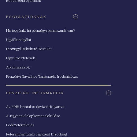
Beszerzési eljárások
FOGYASZTÓKNAK
Mit tegyünk, ha pénzügyi panaszunk van?
Ügyfélszolgálat
Pénzügyi Békéltető Testület
Figyelmeztetések
Alkalmazások
Pénzügyi Navigátor Tanácsadó Irodahálózat
PÉNZPIACI INFORMÁCIÓK
Az MNB hivatalos devizaárfolyamai
A Jegybanki alapkamat alakulása
Fedezetértékelés
Referenciamutató Jegyzési Bizottság