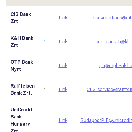
CIB Bank
Link
bankrelations@cib
Zrt.
K&H Bank
Link
corr-bank-fi@kh.
Zrt.
OTP Bank
Link
gfi@otpbank.h
Nyrt.
Raiffeisen
Link
CLS-service@raiffei
Bank Zrt.
UniCredit
Bank
Link
BudapestPIF@unicredit
Hungary
Zrt.