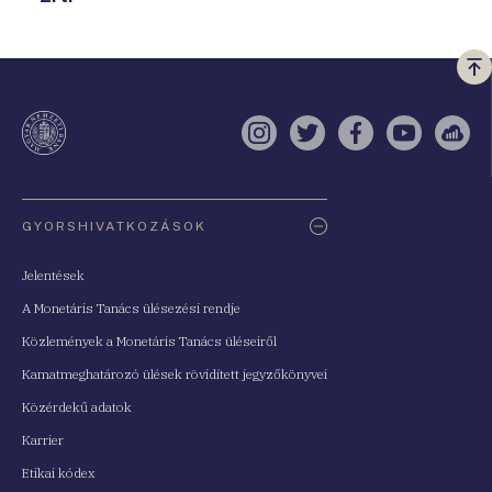
Vi
a
te
Instagram
Twitter
Facebook
YouTube
Sell
Oldaltérkép
GYORSHIVATKOZÁSOK
Jelentések
A Monetáris Tanács ülésezési rendje
Közlemények a Monetáris Tanács üléseiről
Kamatmeghatározó ülések rövidített jegyzőkönyvei
Közérdekű adatok
Karrier
Etikai kódex