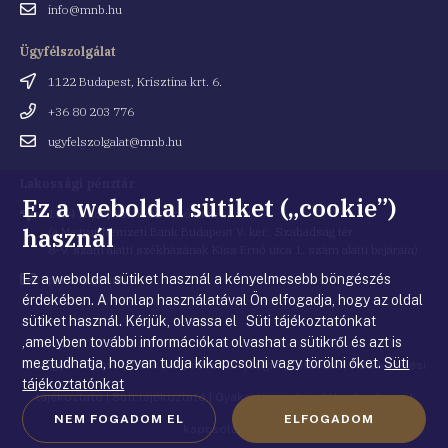
Email
info@mnb.hu
cím
Ügyfélszolgálat
Cím
1122 Budapest, Krisztina krt. 6.
Telefonszám
+36 80 203 776
Email
ugyfelszolgalat@mnb.hu
cím
Lakossági pénztár
Ez a weboldal sütiket („cookie”)
Cím
1054 Budapest, Kiss Ernő utca 1.
használ
(a Magyar Nemzeti Bank Budapest V. ker., Szabadság tér
8-9. szám alatti székházának Kiss Ernő utca 1. szám alatti bejárata)
Ez a weboldal sütiket használ a kényelmesebb böngészés
Email
penztar@mnb.hu
cím
érdekében. A honlap használatával Ön elfogadja, hogy az oldal
sütiket használ. Kérjük, olvassa el Süti tájékoztatónkat
,amelyben további információkat olvashat a sütikről és azt is
megtudhatja, hogyan tudja kikapcsolni vagy törölni őket.
Süti
© Magyar Nemzeti Bank
|
Impresszum
|
Jogi nyilatkozat
|
Adatkezelési
tájékoztatónkat
tájékoztató
|
Süti tájékoztató
|
Gyakorlati tudnivalók a honlappal
NEM FOGADOM EL
ELFOGADOM
kapcsolatban