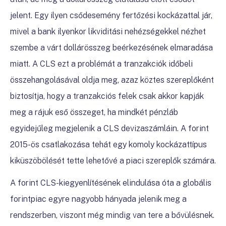
jelent. Egy ilyen csődesemény fertőzési kockázattal jár,
mivel a bank ilyenkor likviditási nehézségekkel nézhet
szembe a várt dollárösszeg beérkezésének elmaradása
miatt. A CLS ezt a problémát a tranzakciók időbeli
összehangolásával oldja meg, azaz köztes szereplőként
biztosítja, hogy a tranzakciós felek csak akkor kapják
meg a rájuk eső összeget, ha mindkét pénzláb
egyidejűleg megjelenik a CLS devizaszámláin. A forint
2015-ös csatlakozása tehát egy komoly kockázattípus
kiküszöbölését tette lehetővé a piaci szereplők számára.
A forint CLS-kiegyenlítésének elindulása óta a globális
forintpiac egyre nagyobb hányada jelenik meg a
rendszerben, viszont még mindig van tere a bővülésnek.