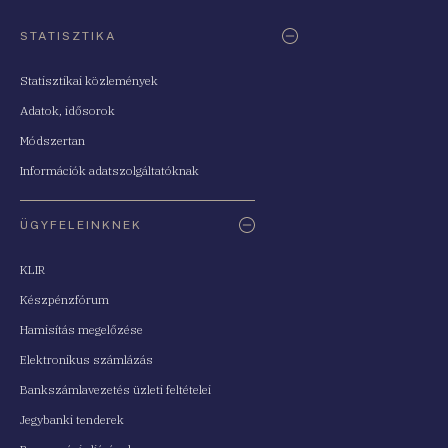
STATISZTIKA
Statisztikai közlemények
Adatok, idősorok
Módszertan
Információk adatszolgáltatóknak
ÜGYFELEINKNEK
KLIR
Készpénzfórum
Hamisítás megelőzése
Elektronikus számlázás
Bankszámlavezetés üzleti feltételei
Jegybanki tenderek