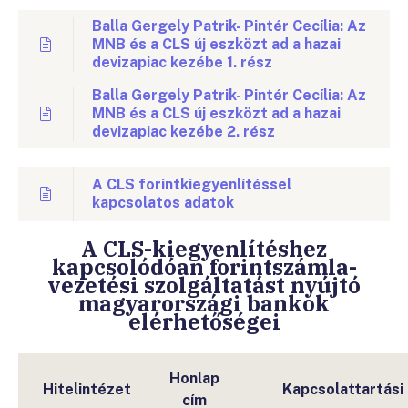
Balla Gergely Patrik- Pintér Cecília: Az
MNB és a CLS új eszközt ad a hazai
devizapiac kezébe 1. rész
Balla Gergely Patrik- Pintér Cecília: Az
MNB és a CLS új eszközt ad a hazai
devizapiac kezébe 2. rész
A CLS forintkiegyenlítéssel
kapcsolatos adatok
A CLS-kiegyenlítéshez
kapcsolódóan forintszámla-
vezetési szolgáltatást nyújtó
magyarországi bankok
elérhetőségei
Honlap
Hitelintézet
Kapcsolattartási
cím