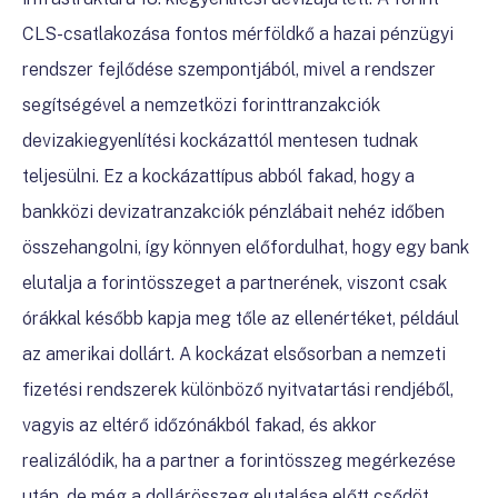
CLS-csatlakozása fontos mérföldkő a hazai pénzügyi
rendszer fejlődése szempontjából, mivel a rendszer
segítségével a nemzetközi forinttranzakciók
devizakiegyenlítési kockázattól mentesen tudnak
teljesülni. Ez a kockázattípus abból fakad, hogy a
bankközi devizatranzakciók pénzlábait nehéz időben
összehangolni, így könnyen előfordulhat, hogy egy bank
elutalja a forintösszeget a partnerének, viszont csak
órákkal később kapja meg tőle az ellenértéket, például
az amerikai dollárt. A kockázat elsősorban a nemzeti
fizetési rendszerek különböző nyitvatartási rendjéből,
vagyis az eltérő időzónákból fakad, és akkor
realizálódik, ha a partner a forintösszeg megérkezése
után, de még a dollárösszeg elutalása előtt csődöt