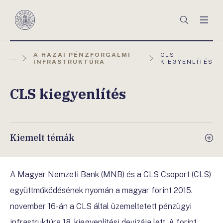
Főmenü
Keresés
Men
Magyar
Nemzeti
Bank
AKTUÁLIS
A HAZAI PÉNZFORGALMI
CLS
...
OLDAL:
INFRASTRUKTÚRA
KIEGYENLÍTÉS
CLS kiegyenlítés
Kiemelt témák
A Magyar Nemzeti Bank (MNB) és a CLS Csoport (CLS)
együttműködésének nyomán a magyar forint 2015.
november 16-án a CLS által üzemeltetett pénzügyi
infrastruktúra 18. kiegyenlítési devizája lett. A forint