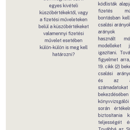
kódlisták alap
egyes kivételi
fizetés mű
küszöbértékektől, vagy
bontásban kell
a fizetési műveleteken
csalási arányok
belül a küszöbértékeket
arányok ki
valamennyi fizetési
használt mó
művelet esetében
modelleket j
külön-külön is meg kell
igazítani. Tov
határozni?
figyelmet arra
19. cikk (2) be
csalási arány
és az ab
számadatokat
bekezdéséb
könyvvizsgál
során értékel
biztosítania 
teljességét é
Továbbá az SCA