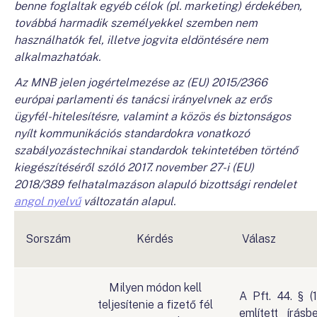
benne foglaltak egyéb célok (pl. marketing) érdekében,
továbbá harmadik személyekkel szemben nem
használhatók fel, illetve jogvita eldöntésére nem
alkalmazhatóak.
Az MNB jelen jogértelmezése az (EU) 2015/2366
európai parlamenti és tanácsi irányelvnek az erős
ügyfél-hitelesítésre, valamint a közös és biztonságos
nyílt kommunikációs standardokra vonatkozó
szabályozástechnikai standardok tekintetében történő
kiegészítéséről szóló 2017. november 27-i (EU)
2018/389 felhatalmazáson alapuló bizottsági rendelet
angol nyelvű
változatán alapul.
Sorszám
Kérdés
Válasz
Milyen módon kell
A Pft. 44. § (
teljesítenie a fizető fél
említett írásbe