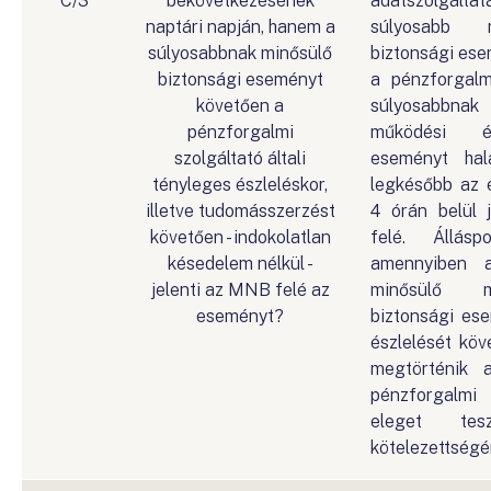
C/3
bekövetkezésének
adatszolgálta
naptári napján, hanem a
súlyosabb 
súlyosabbnak minősülő
biztonsági es
biztonsági eseményt
a pénzforgalm
követően a
súlyosabbn
pénzforgalmi
működési é
szolgáltató általi
eseményt hala
tényleges észleléskor,
legkésőbb az é
illetve tudomásszerzést
4 órán belül 
követően - indokolatlan
felé. Állásp
késedelem nélkül -
amennyiben a
jelenti az MNB felé az
minősülő 
eseményt?
biztonsági es
észlelését köv
megtörténik a
pénzforgalm
eleget tesz
kötelezettségé