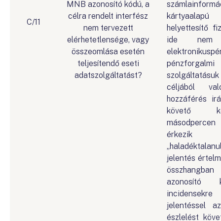
MNB azonosító kódú, a
számlainform
célra rendelt interfész
kártyaalap
C/11
nem tervezett
helyettesítő fi
elérhetetlensége, vagy
ide nem
összeomlása esetén
elektronikuspé
teljesítendő eseti
pénzforgalmi
adatszolgáltatást?
szolgáltatá
céljából val
hozzáférés ir
követő k
másodperce
érkezik 
„haladéktal
jelentés értelm
összhangba
azonosító 
incidensek
jelentéssel az
észlelést köve