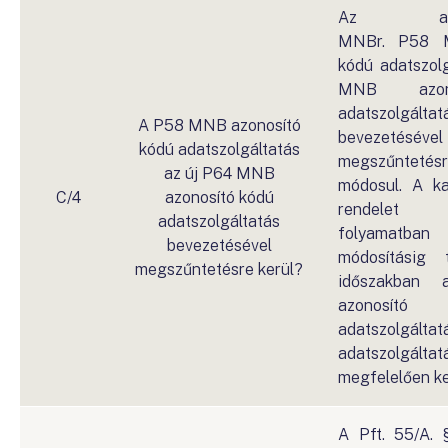
Az adatsz
MNBr. P58 M
kódú adatszol
MNB azon
adatszolgáltat
A P58 MNB azonosító
bevezetésév
kódú adatszolgáltatás
megszűnteté
az új P64 MNB
módosul. A k
C/4
azonosító kódú
rendelet 
adatszolgáltatás
folyamat
bevezetésével
módosításig 
megszűntetésre kerül?
időszakba
azonos
adatszolgálta
adatszolgáltat
megfelelően ke
A Pft. 55/A. 