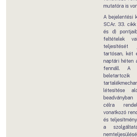
mutatóra is vo
A bejelentési 
SCAr. 33. cikk
és d) pontjaib
feltételek v
teljesítését 
tartósan, két
naptári héten 
fennáll. A n
beleta
tartalékmecha
létesítése al
beadványban
célra rendel
vonatkozó rend
és teljesítmény
a szolgáltat
nemteljesülés