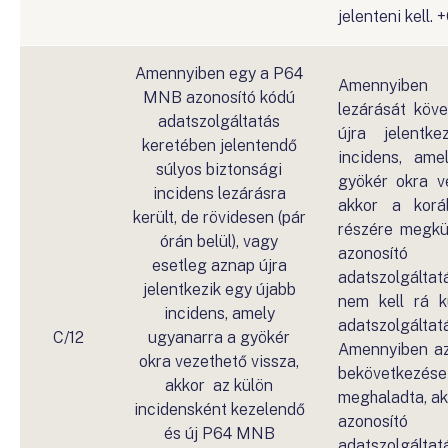
jelenteni kell. 
Amennyiben egy a P64
Amennyiben
MNB azonosító kódú
lezárását köve
adatszolgáltatás
újra jelentk
keretében jelentendő
incidens, ame
súlyos biztonsági
gyökér okra ve
incidens lezárásra
akkor a kor
került, de rövidesen (pár
részére megk
órán belül), vagy
azonos
esetleg aznap újra
adatszolgáltat
jelentkezik egy újabb
nem kell rá k
incidens, amely
adatszolgált
C/12
ugyanarra a gyökér
Amennyiben az
okra vezethető vissza,
bekövetke
akkor az külön
meghaladta, a
incidensként kezelendő
azonos
és új P64 MNB
adatszolgálta