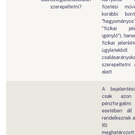
szerepeltetni?
fizetési mű
korábbi bon
"hagyományos"
"fizikai je
igénylő"), han
fizikai jelenl
ügyletek
csalásará
szerepeltetn
alatt
A bejelentési
csak azon 
pénzforgalmi
esetében áll
rendelkeznek a
(6) bek
meghatározott