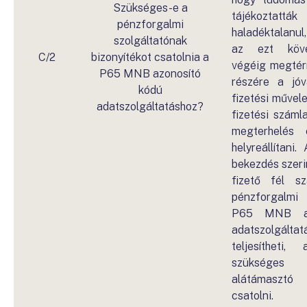
Szükséges-e a
tájékoztattá
pénzforgalmi
haladéktalanu
szolgáltatónak
az ezt köv
C/2
bizonyítékot csatolnia a
végéig megtérít
P65 MNB azonosító
részére a jó
kódú
fizetési művele
adatszolgáltatáshoz?
fizetési száml
megterhelés e
helyreállítani.
bekezdés szerin
fizető fél sz
pénzforgalmi
P65 MNB az
adatszolgáltat
teljesítheti
szüksége
alátámasztó 
csatolni.