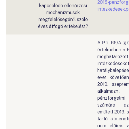
2018-penzforga
kapcsolódó ellenőrzési
intezkedesek.p
mechanizmusok
megfelelőségéről szóló
éves átfogó értékelést?
A Pft. 66/A. § 
értelmében a P
meghatározo
intézkedése
hatálybalépé
évet követően
2019. szeptem
alkalmazn
pénzforgalmi
számára az
említett 2019. 
tartó átmenet
nem előírás a