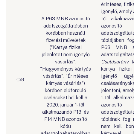
érintéses, fizi
igénylő, amely 
A P63 MNB azonosító
től alkalma
adatszolgáltatásban
azonos
korábban használt
adatszolgá
fizetési műveletek
táblájában fo
("Kártya fizikai
P63 MNB az
jelenlétét nem igénylő
adatszolgá
vásárlás",
Csalásarány
tá
"Hagyományos kártyás
kártya fizikai
vásárlás", "Érintéses
igénylő ügyl
C/9
kártyás vásárlás")
csalásarány
körében előforduló
jelenteni, amel
csalásokat hol kell a
1-től alkalm
2020. január 1-től
azonos
alkalmazandó P13 és
adatszolgá
P14 MNB azonosító
táblának fog m
kódú
nem kell bont
adatszolgáltatásokban
kártyával k