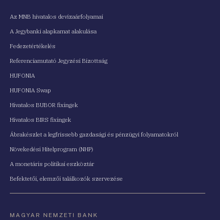
Az MNB hivatalos devizaárfolyamai
A Jegybanki alapkamat alakulása
Fedezetértékelés
Referenciamutató Jegyzési Bizottság
HUFONIA
HUFONIA Swap
Hivatalos BUBOR fixingek
Hivatalos BIRS fixingek
Ábrakészlet a legfrissebb gazdasági és pénzügyi folyamatokról
Növekedési Hitelprogram (NHP)
A monetáris politikai eszköztár
Befektetői, elemzői találkozók szervezése
MAGYAR NEMZETI BANK