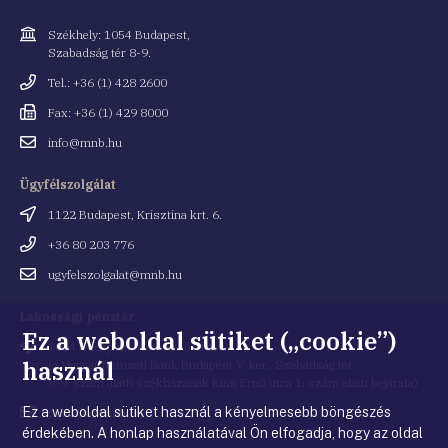
Cím
Székhely: 1054 Budapest,
Szabadság tér 8-9.
Telefonszám
Tel.: +36 (1) 428 2600
Fax
Fax: +36 (1) 429 8000
Email
info@mnb.hu
cím
Ügyfélszolgálat
Cím
1122 Budapest, Krisztina krt. 6.
Telefonszám
+36 80 203 776
Email
ugyfelszolgalat@mnb.hu
cím
Lakossági pénztár
Ez a weboldal sütiket („cookie”)
Cím
1054 Budapest, Kiss Ernő utca 1.
használ
(a Magyar Nemzeti Bank Budapest V. ker., Szabadság tér
8-9. szám alatti székházának Kiss Ernő utca 1. szám alatti bejárata)
Ez a weboldal sütiket használ a kényelmesebb böngészés
Email
penztar@mnb.hu
cím
érdekében. A honlap használatával Ön elfogadja, hogy az oldal