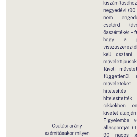
kiszámítás
negyedévi (90 
nem engedé
csalárd táv
összértékét – f
hogy a pén
visszaszerezté
kell osztani
művelettípusok
távoli művelet
függetlenül 
műveleteket
hitelesítés 
hitelesítetté
cikkekben em
kivétel alapján
Figyelembe
Csalási arány
álláspontját (
számításakor milyen
90 napos gö