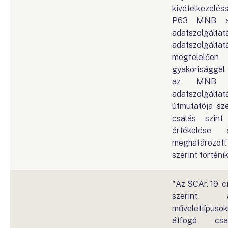
kivételkezelés
P63 MNB az
adatszolg
adatszolgál
megfelelőe
gyakorisággal 
az MNB r
adatszolgált
útmutatója sze
csalás szint
értékelése 
meghatározo
szerint történik
"Az SCAr. 19. c
szerint
művelettípus
átfogó csa