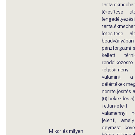
tartalékmecha
létesítése al
(engedélyezési)
tartalékmecha
létesítése al
beadványában 
pénzforgalmi s
kellett térn
rendelkezés
teljesítmé
valamint a 
célértékek meg
nemteljesítés a
(6) bekezdés a)
feltüntetet
valamennyi ne
jelenti, amel
egymást köve
Mikor és milyen
héten át fennál