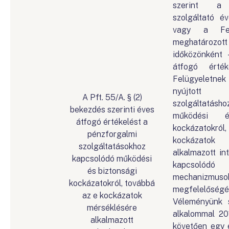
szerint a 
szolgáltató é
vagy a Felü
meghatároz
időközönként -
átfogó érté
Felügyeletn
nyújtott p
A Pft. 55/A. § (2)
szolgáltatás
bekezdés szerinti éves
működési é
átfogó értékelést a
kockázatokról
pénzforgalmi
kockázatok 
szolgáltatásokhoz
alkalmazott in
kapcsolódó működési
kapcsolódó
és biztonsági
mechanizmuso
kockázatokról, továbbá
megfelelőségér
az e kockázatok
Véleményünk s
mérséklésére
alkalommal 201
alkalmazott
követően egy é