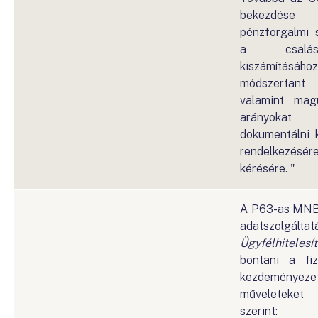
bekezdése
pénzforgalmi s
a csalás
kiszámításá
módszertant 
valamint mag
arányokat 
dokumentálni 
rendelkezésére
kérésére. "
A P63-as MNB 
adatszolgá
Ügyfélhitelesí
bontani a fiz
kezdeményez
műveleteket
szerint: h