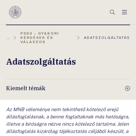
Főmenü
Keresés
Men
Magyar
Nemzeti
Bank
PSD2 – GYAKORI
AKTUÁLIS
...
KÉRDÉSEK ÉS
ADATSZOLGÁLTATÁS
OLDAL:
VÁLASZOK
Adatszolgáltatás
Kiemelt témák
Az MNB véleménye nem tekinthető kötelező erejű
állásfoglalásnak, a benne foglaltaknak más hatóságra,
illetve a bíróságra nézve nincs kötelező tartalma. Jelen
állásfoglalás kizárólag tájékoztatás céljából készült, a