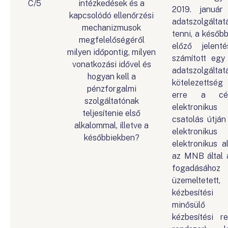
C/5
intézkedések és a
2019. január
kapcsolódó ellenőrzési
adatszolgált
mechanizmusok
tenni, a későb
megfelelőségéről
előző jelenté
milyen időpontig, milyen
számított egy
vonatkozási idővel és
adatszolgáltat
hogyan kell a
kötelezettsé
pénzforgalmi
erre a célr
szolgáltatónak
elektronikus
teljesítenie első
csatolás útján 
alkalommal, illetve a
elektroni
későbbiekben?
elektronikus al
az MNB által a
fogadásához 
üzemeltetett
kézbesítési s
minősülő e
kézbesítési r