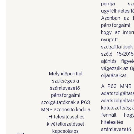
pontja sze
ügyfélhitelesí
Azonban az 
pénzforgalmi s
hogy az inter
nyújtott
szolgáltatáso
szóló 15/20
ajánlás figye
végezzék az ügy
Mely időponttól
eljárásaikat.
szükséges a
A P63 MNB a
számlavezető
adatszolgált
pénzforgalmi
adatszolgáltat
szolgáltatóknak a P63
kötelezettség a
MNB azonosító kódú a
fennáll, ho
„Hitelesítéssel és
hitelesít
kivételkezeléssel
számlavezető
kapcsolatos