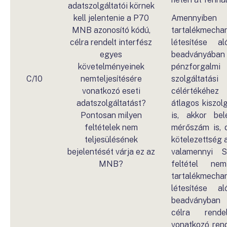
adatszolgáltatói körnek
kell jelentenie a P70
Amenn
MNB azonosító kódú,
tartalékmecha
célra rendelt interfész
létesítése al
egyes
beadványában 
követelményeinek
pénzforgalmi
C/10
nemteljesítésére
szolgálta
vonatkozó eseti
célértékéhez 
adatszolgáltatást?
átlagos kiszol
Pontosan milyen
is, akkor be
feltételek nem
mérőszám is, d
teljesülésének
kötelezettség a
bejelentését várja ez az
valamennyi SC
MNB?
feltétel ne
tartalékmecha
létesítése al
beadványban
célra rendel
vonatkozó rend