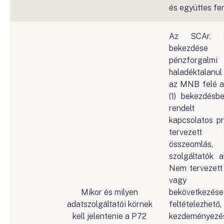
és együttes fen
Az SCAr. 3
bekezdése
pénzforgalmi 
haladéktalanul 
az MNB felé az
(1) bekezdésbe
rendelt in
kapcsolatos p
tervezett el
összeomlás,
szolgáltatók a
Nem tervezett 
vagy ös
Mikor és milyen
bekövetke
adatszolgáltatói körnek
feltételezhető
kell jelentenie a P72
kezdeményezés