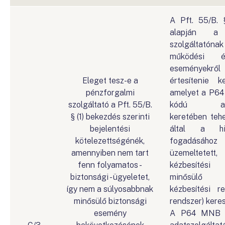
A Pft. 55/B. 
alapján a 
szolgáltatón
működési é
eseményekről 
Eleget tesz-e a
értesítenie 
pénzforgalmi
amelyet a P64
szolgáltató a Pft. 55/B.
kódú adats
§ (1) bekezdés szerinti
keretében te
bejelentési
által a hi
kötelezettségénék,
fogadásához 
amennyiben nem tart
üzemeltetett
fenn folyamatos -
kézbesítési s
biztonsági - ügyeletet,
minősülő e
így nem a súlyosabbnak
kézbesítési r
minősülő biztonsági
rendszer) keres
esemény
A P64 MNB a