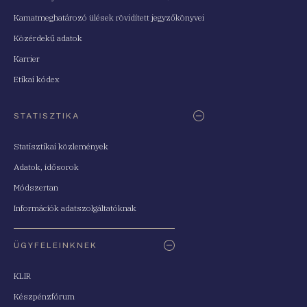
Kamatmeghatározó ülések rövidített jegyzőkönyvei
Közérdekű adatok
Karrier
Etikai kódex
STATISZTIKA
Statisztikai közlemények
Adatok, idősorok
Módszertan
Információk adatszolgáltatóknak
ÜGYFELEINKNEK
KLIR
Készpénzfórum