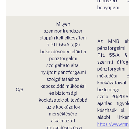
rendszer) k
benyújtani.
Milyen
szempontrendszer
alapján kell elkészíteni
Az MNB elv
a Pft. 55/A. § (2)
pénzforgalmi 
bekezdésében előírt a
Pft. 55/A. §
pénzforgalmi
szerinti átfo
szolgáltató által
pénzforgalmi 
nyújtott pénzforgalmi
működési é
szolgáltatáshoz
kockázataiva
kapcsolódó működési
C/6
biztonsági i
és biztonsági
szóló 26/2018.
kockázatokról, továbbá
ajánlás figye
az e kockázatok
készítsék el.
mérséklésére
alábbi link
alkalmazott
https://www.mnb
intézkedések és a