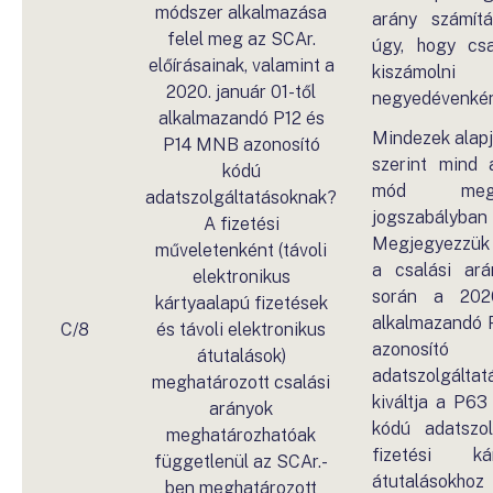
módszer alkalmazása
arány számítá
felel meg az SCAr.
úgy, hogy csa
előírásainak, valamint a
kiszámol
2020. január 01-től
negyedévenké
alkalmazandó P12 és
Mindezek alap
P14 MNB azonosító
szerint mind 
kódú
mód megf
adatszolgáltatásoknak?
jogszabályba
A fizetési
Megjegyezzük
műveletenként (távoli
a csalási ará
elektronikus
során a 2020
kártyaalapú fizetések
alkalmazandó 
C/8
és távoli elektronikus
azonos
átutalások)
adatszolgálta
meghatározott csalási
kiváltja a P6
arányok
kódú adatszol
meghatározhatóak
fizetési ká
függetlenül az SCAr.-
átutalásokhoz
ben meghatározott