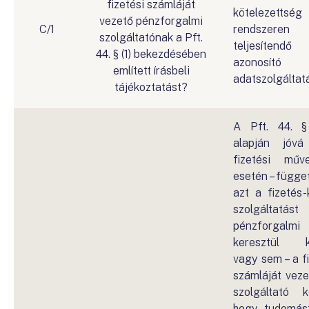
fizetési számláját
kötelezett
vezető pénzforgalmi
C/1
rendszere
szolgáltatónak a Pft.
teljesíten
44. § (1) bekezdésében
azonos
említett írásbeli
adatszolgáltatá
tájékoztatást?
A Pft. 44. §
alapján jóv
fizetési műve
esetén – függet
azt a fizetés
szolgálta
pénzforgalmi
keresztül k
vagy sem – a fi
számláját veze
szolgáltató k
hogy tudomást