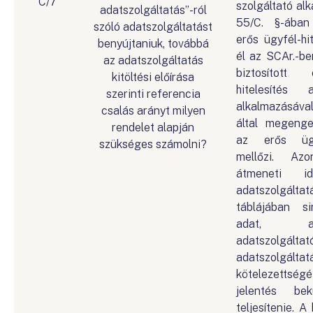
C/7
szolgáltató alk
adatszolgáltatás”-ról
55/C. §-ában
szóló adatszolgáltatást
erős ügyfél-hit
benyújtaniuk, továbbá
él az SCAr.-be
az adatszolgáltatás
biztosított
kitöltési előírása
hitelesítés a
szerinti referencia
alkalmazásáv
csalás arányt milyen
által megenge
rendelet alapján
az erős ügyfé
szükséges számolni?
mellőzi. Az
átmeneti i
adatszolgált
táblájában si
adat, 
adatszolgáltat
adatszolgáltat
kötelezetts
jelentés bek
teljesítenie. A