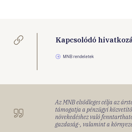
Kapcsolódó hivatkoz
MNB rendeletek
Az MNB elsődleges célja az ársta
támogatja a pénzügyi közvetítő
növekedéshez való fenntartható
gazdaság-, valamint a környeze