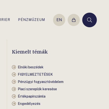
EN
RRIER
PÉNZMÚZEUM
Belépés
Keresés
Kiemelt témák
Elnöki beszédek
FIGYELMEZTETÉSEK
Pénzügyi fogyasztóvédelem
Piaci szereplők keresése
Értékpapírszámla
Engedélyezés