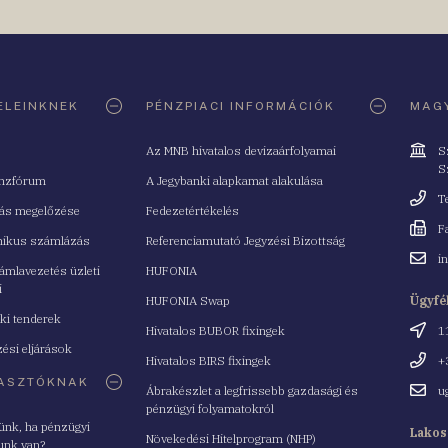
ELEINKNEK
PÉNZPIACI INFORMÁCIÓK
MAGY
Cím
Az MNB hivatalos devizaárfolyamai
S
S
nzfórum
A Jegybanki alapkamat alakulása
Telefo
T
tás megelőzése
Fedezetértékelés
Fax
F
nikus számlázás
Referenciamutató Jegyzési Bizottság
Email
i
mlavezetés üzleti
HUFONIA
cím
i
HUFONIA Swap
Ügyfé
ki tenderek
Cím
Hivatalos BUBOR fixingek
1
ési eljárások
Telefo
Hivatalos BIRS fixingek
+
ASZTÓKNAK
Email
Ábrakészlet a legfrissebb gazdasági és
u
cím
pénzügyi folyamatokról
yünk, ha pénzügyi
Lakos
Növekedési Hitelprogram (NHP)
unk van?