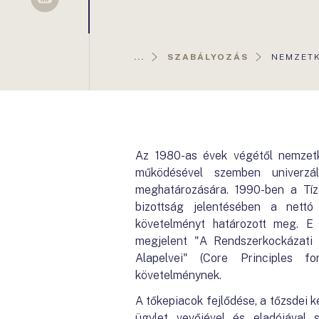
Sellsy
AKTUÁLI
...
SZABÁLYOZÁS
NEMZETK
OLDAL:
Az 1980-as évek végétől nemzetkö
működésével szemben univerzál
meghatározására. 1990-ben a Tíze
bizottság jelentésében a nettó
követelményt határozott meg. E 
megjelent "A Rendszerkockázati
Alapelvei" (Core Principles 
követelménynek.
A tőkepiacok fejlődése, a tőzsdei 
ügylet vevőjével és eladójával s