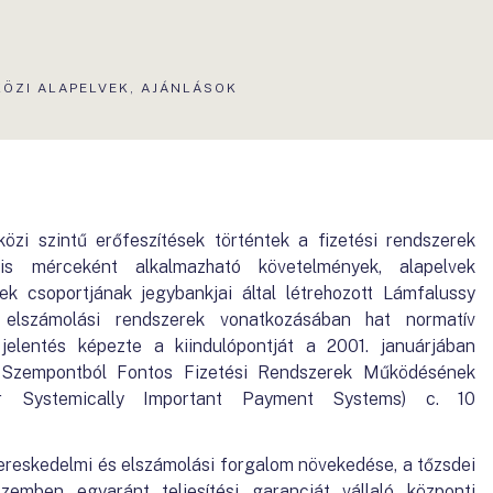
S
ÖZI ALAPELVEK, AJÁNLÁSOK
zi szintű erőfeszítések történtek a fizetési rendszerek
is mérceként alkalmazható követelmények, alapelvek
k csoportjának jegybankjai által létrehozott Lámfalussy
 elszámolási rendszerek vonatkozásában hat normatív
jelentés képezte a kiindulópontját a 2001. januárjában
 Szempontból Fontos Fizetési Rendszerek Működésének
for Systemically Important Payment Systems) c. 10
kereskedelmi és elszámolási forgalom növekedése, a tőzsdei
zemben egyaránt teljesítési garanciát vállaló központi