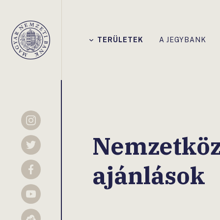
Főmenü
TERÜLETEK
A JEGYBANK
Magyar
Nemzeti
Bank
Instagram
Nemzetközi
Twitter
ajánlások
Facebook
YouTube