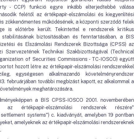
rty - CCP) funkció egyre inkább elterjedtebbé válása
sodik felétől az értékpapír-elszámolási és kiegyenlítési
 és zökkenőmentes működésének, a központi szerződő felek
e is előtérbe került. Tekintettel e rendszerek kritikus
stabilitásának biztosításában és fenntartásában, a BIS
izetési és Elszámolási Rendszerek Bizottsága (CPSS) az
i Szervezetének Technikai Szakbizottságával (Technical
rganization of Securities Commissions - TC-IOSCO) együtt
rtot hozott létre az értékpapír-elszámolási rendszerekkel
ileg, egységesen alkalmazandó követelményrendszer
3. februárjában további megbízást kapott, ez alkalommal a
 követelmények meghatározására.
edményeképpen a BIS CPSS-IOSCO 2001. novemberében
 az értékpapír-elszámolási rendszerek részére"
 settlement systems") c. kiadványát, amelyben 19 pontban
yeket, amelyeknek az értékpapír-elszámolási rendszereknek
.