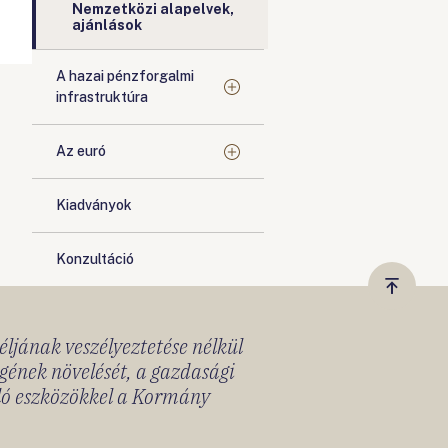
Nemzetközi alapelvek,
ajánlások
A hazai pénzforgalmi
infrastruktúra
Az euró
Kiadványok
Konzultáció
Vissza
a
céljának veszélyeztetése nélkül
tetejér
gének növelését, a gazdasági
lló eszközökkel a Kormány