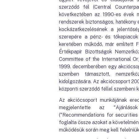
szerződő fél (Central Counterpa
következtében az 1990-es évek má
rendszerek biztonságos, hatékony
kockázatkezelésének a jelentőség
szerepére a pénz- és tőkepiacok 
keretében működő, már említett F
Értékpapír Bizottságok Nemzetköz
Committee of the International O
1999. decemberében egy akciócsopo
szemben támasztott, nemzetköz
kidolgozására. Az akciócsoport 200
központi szerződő féllel szembeni
Az akciócsoport munkájának er
megjelentette az "Ajánlások
("Recommendations for securities
foglalta össze azokat a követelmén
működésük során meg kell felelniük