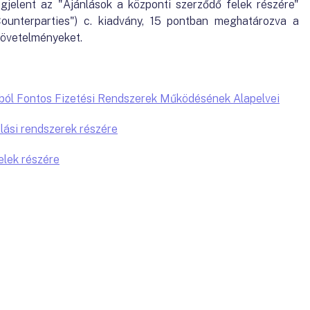
elent az "Ajánlások a központi szerződő felek részére"
ounterparties") c. kiadvány, 15 pontban meghatározva a
követelményeket.
ól Fontos Fizetési Rendszerek Működésének Alapelvei
lási rendszerek részére
elek részére