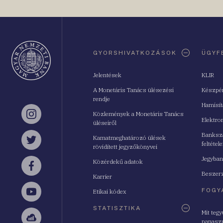
Oldaltérkép
GYORSHIVATKOZÁSOK
ÜGYF
Jelentések
KLIR
A Monetáris Tanács ülésezési
Készpé
rendje
Hamisí
Közlemények a Monetáris Tanács
Instagram
Elektro
üléseiről
Bankszá
Kamatmeghatározó ülések
feltétele
Twitter
rövidített jegyzőkönyvei
Jegyban
Közérdekű adatok
Facebook
Beszerz
Karrier
FOGY
Etikai kódex
YouTube
STATISZTIKA
Mit teg
panasz
Sellsy