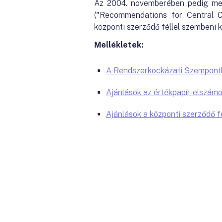
Az 2004. novemberében pedig megj
("Recommendations for Central C
központi szerződő féllel szembeni 
Mellékletek:
A Rendszerkockázati Szempontb
Ajánlások az értékpapír-elszámo
Ajánlások a központi szerződő f