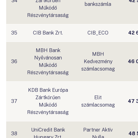
34
Zártkörűen
42 
bankszámla
Működő
Részvénytársaság
35
CIB Bank Zrt.
CIB_ECO
42 
MBH Bank
MBH
Nyilvánosan
36
Kedvezmény
46 
Működő
számlacsomag
Részvénytársaság
KDB Bank Európa
Zártkörűen
Elit
37
47 
Működő
számlacsomag
Részvénytársaság
UniCredit Bank
Partner Aktív
38
48 
Hungary Zrt.
Nulla