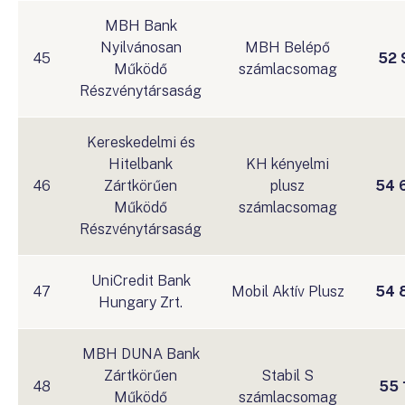
MBH Bank
Nyilvánosan
MBH Belépő
45
52 
Működő
számlacsomag
Részvénytársaság
Kereskedelmi és
Hitelbank
KH kényelmi
46
Zártkörűen
plusz
54 
Működő
számlacsomag
Részvénytársaság
UniCredit Bank
47
Mobil Aktív Plusz
54 
Hungary Zrt.
MBH DUNA Bank
Zártkörűen
Stabil S
48
55 
Működő
számlacsomag