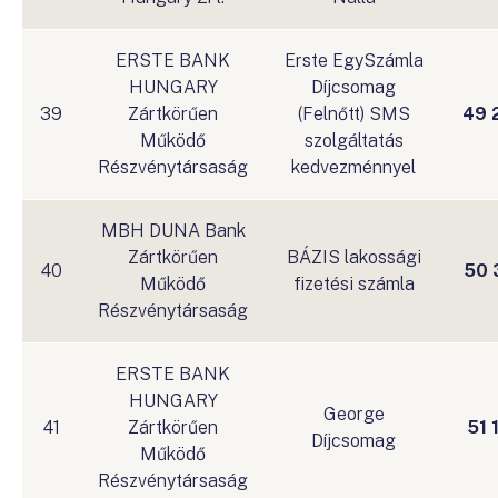
ERSTE BANK
Erste EgySzámla
HUNGARY
Díjcsomag
39
Zártkörűen
(Felnőtt) SMS
49 
Működő
szolgáltatás
Részvénytársaság
kedvezménnyel
MBH DUNA Bank
Zártkörűen
BÁZIS lakossági
40
50 
Működő
fizetési számla
Részvénytársaság
ERSTE BANK
HUNGARY
George
41
Zártkörűen
51 
Díjcsomag
Működő
Részvénytársaság