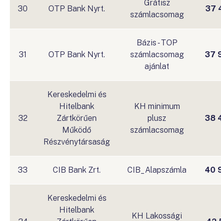
Grátisz
30
OTP Bank Nyrt.
37 
számlacsomag
Bázis - TOP
31
OTP Bank Nyrt.
számlacsomag
37 
ajánlat
Kereskedelmi és
Hitelbank
KH minimum
32
Zártkörűen
plusz
38 
Működő
számlacsomag
Részvénytársaság
33
CIB Bank Zrt.
CIB_Alapszámla
40 
Kereskedelmi és
Hitelbank
KH Lakossági