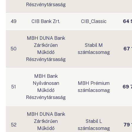
Részvénytársaság
49
CIB Bank Zrt.
CIB_Classic
64 
MBH DUNA Bank
Zártkörűen
Stabil M
50
67 
Működő
számlacsomag
Részvénytársaság
MBH Bank
Nyilvánosan
MBH Prémium
51
69 
Működő
számlacsomag
Részvénytársaság
MBH DUNA Bank
Zártkörűen
Stabil L
52
79 
Működő
számlacsomag