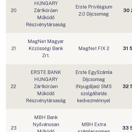
HUNGARY
Erste Privilégium
20
Zártkörűen
30 
2.0 Díjcsomag
Működő
Részvénytársaság
MagNet Magyar
21
Közösségi Bank
MagNet FIX 2
31 
Zrt.
ERSTE BANK
Erste EgySzámla
HUNGARY
Díjcsomag
22
Zártkörűen
(Nyugdíjas) SMS
32 
Működő
szolgáltatás
Részvénytársaság
kedvezménnyel
MBH Bank
Nyilvánosan
MBH Extra
23
33 
Működő
számlacsomag