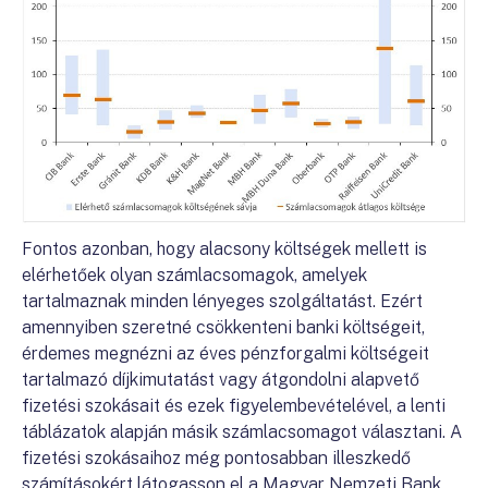
Fontos azonban, hogy alacsony költségek mellett is
elérhetőek olyan számlacsomagok, amelyek
tartalmaznak minden lényeges szolgáltatást. Ezért
amennyiben szeretné csökkenteni banki költségeit,
érdemes megnézni az éves pénzforgalmi költségeit
tartalmazó díjkimutatást vagy átgondolni alapvető
fizetési szokásait és ezek figyelembevételével, a lenti
táblázatok alapján másik számlacsomagot választani. A
fizetési szokásaihoz még pontosabban illeszkedő
számításokért látogasson el a Magyar Nemzeti Bank