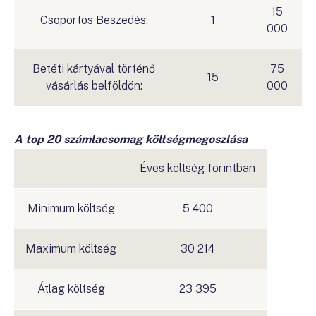
15
Csoportos Beszedés:
1
000
Betéti kártyával történő
75
15
vásárlás belföldön:
000
A top 20 számlacsomag költségmegoszlása
Éves költség forintban
Minimum költség
5 400
Maximum költség
30 214
Átlag költség
23 395