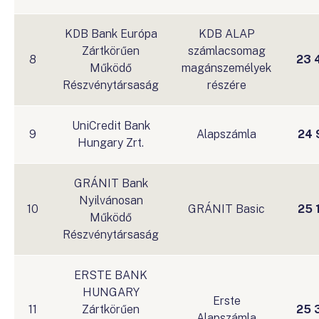
KDB Bank Európa
KDB ALAP
Zártkörűen
számlacsomag
8
23 
Működő
magánszemélyek
Részvénytársaság
részére
UniCredit Bank
9
Alapszámla
24 
Hungary Zrt.
GRÁNIT Bank
Nyilvánosan
10
GRÁNIT Basic
25 
Működő
Részvénytársaság
ERSTE BANK
HUNGARY
Erste
11
Zártkörűen
25 
Alapszámla