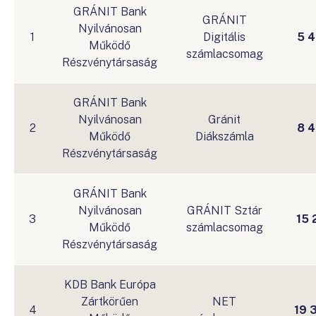
GRÁNIT Bank
GRÁNIT
Nyilvánosan
1
Digitális
5 
Működő
számlacsomag
Részvénytársaság
GRÁNIT Bank
Nyilvánosan
Gránit
2
8 
Működő
Diákszámla
Részvénytársaság
GRÁNIT Bank
Nyilvánosan
GRÁNIT Sztár
3
15 
Működő
számlacsomag
Részvénytársaság
KDB Bank Európa
Zártkörűen
NET
4
19 