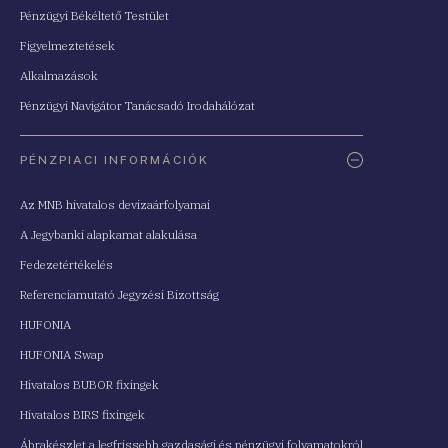
Pénzügyi Békéltető Testület
Figyelmeztetések
Alkalmazások
Pénzügyi Navigátor Tanácsadó Irodahálózat
PÉNZPIACI INFORMÁCIÓK
Az MNB hivatalos devizaárfolyamai
A Jegybanki alapkamat alakulása
Fedezetértékelés
Referenciamutató Jegyzési Bizottság
HUFONIA
HUFONIA Swap
Hivatalos BUBOR fixingek
Hivatalos BIRS fixingek
Ábrakészlet a legfrissebb gazdasági és pénzügyi folyamatokról