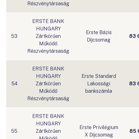
Részvénytársaság
ERSTE BANK
HUNGARY
Erste Bázis
53
Zártkörűen
83 
Díjcsomag
Működő
Részvénytársaság
ERSTE BANK
HUNGARY
Erste Standard
54
Zártkörűen
Lakossági
83 
Működő
bankszámla
Részvénytársaság
ERSTE BANK
HUNGARY
Erste Privilégium
55
Zártkörűen
85 
X Díjcsomag
Működő