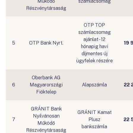
Működő
számlacsomag
Részvénytársaság
OTP TOP
számlacsomag
ajánlat - 12
5
OTP Bank Nyrt.
19 
hónapig havi
díjmentes új
ügyfelek részére
Oberbank AG
6
Magyarországi
Alapszámla
22 
Fióktelep
GRÁNIT Bank
GRÁNIT Kamat
Nyilvánosan
7
Plusz
22 
Működő
bankszámla
Részvénytársaság