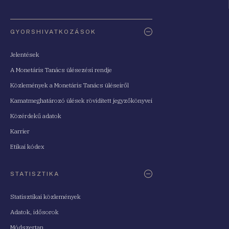
Oldaltérkép
GYORSHIVATKOZÁSOK
Jelentések
A Monetáris Tanács ülésezési rendje
Közlemények a Monetáris Tanács üléseiről
Kamatmeghatározó ülések rövidített jegyzőkönyvei
Közérdekű adatok
Karrier
Etikai kódex
STATISZTIKA
Statisztikai közlemények
Adatok, idősorok
Módszertan