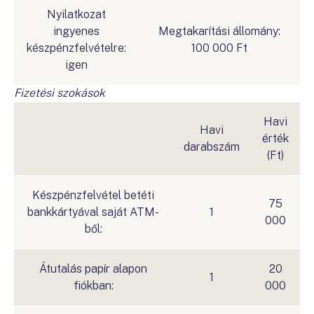
Nyilatkozat
ingyenes
Megtakarítási állomány:
készpénzfelvételre:
100 000 Ft
igen
Fizetési szokások
Havi
Havi
érték
darabszám
(Ft)
Készpénzfelvétel betéti
75
bankkártyával saját ATM-
1
000
ből:
Átutalás papír alapon
20
1
fiókban:
000