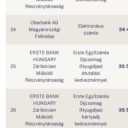
Részvénytársaság
Oberbank AG
Elektronikus
24
Magyarországi
34 
számla
Fióktelep
ERSTE BANK
Erste EgySzámla
HUNGARY
Díjcsomag
25
Zártkörűen
(Nyugdíjas)
35 
Működő
átutalási
Részvénytársaság
kedvezménnyel
ERSTE BANK
Erste EgySzámla
HUNGARY
Díjcsomag
26
Zártkörűen
(Nyugdíjas)
35 
Működő
kártyadíj
Részvénytársaság
kedvezménnyel