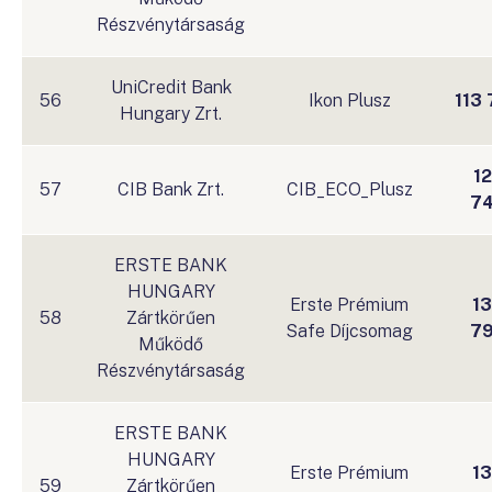
Részvénytársaság
UniCredit Bank
56
Ikon Plusz
113
Hungary Zrt.
1
57
CIB Bank Zrt.
CIB_ECO_Plusz
7
ERSTE BANK
HUNGARY
Erste Prémium
1
58
Zártkörűen
Safe Díjcsomag
7
Működő
Részvénytársaság
ERSTE BANK
HUNGARY
Erste Prémium
1
59
Zártkörűen