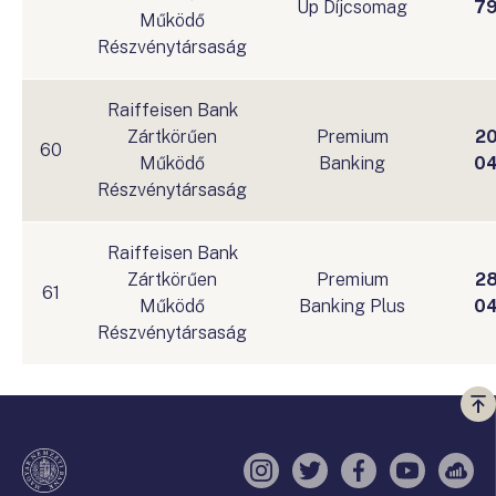
Up Díjcsomag
7
Működő
Részvénytársaság
Raiffeisen Bank
Zártkörűen
Premium
2
60
Működő
Banking
0
Részvénytársaság
Raiffeisen Bank
Zártkörűen
Premium
2
61
Működő
Banking Plus
0
Részvénytársaság
Vi
a
te
Instagram
Twitter
Facebook
YouTube
Sell