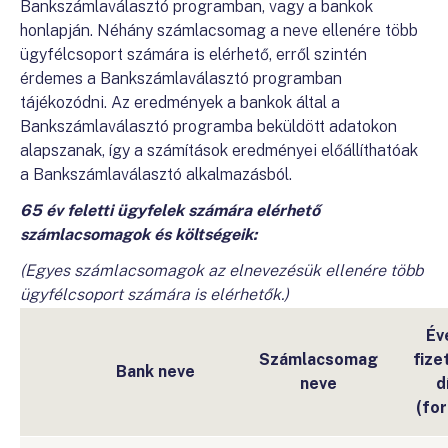
Bankszámlaválasztó programban, vagy a bankok
honlapján. Néhány számlacsomag a neve ellenére több
ügyfélcsoport számára is elérhető, erről szintén
érdemes a Bankszámlaválasztó programban
tájékozódni. Az eredmények a bankok által a
Bankszámlaválasztó programba beküldött adatokon
alapszanak, így a számítások eredményei előállíthatóak
a Bankszámlaválasztó alkalmazásból.
65 év feletti ügyfelek számára elérhető
számlacsomagok és költségeik:
(Egyes számlacsomagok az elnevezésük ellenére több
ügyfélcsoport számára is elérhetők.)
Év
Számlacsomag
fize
Bank neve
neve
dí
(for