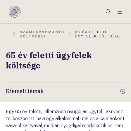
Főmenü
Keresés
Men
Magyar
Nemzeti
Bank
AKTUÁLIS
SZÁMLACSOMAGOK
65 ÉV FELETTI
...
OLDAL:
KÖLTSÉGEI
ÜGYFELEK KÖLTSÉGE
65 év feletti ügyfelek
költsége
Kiemelt témák
Egy 65 év feletti, jellemzően nyugdíjas ügyfél, - aki vesz
fel készpénzt, havi egy alkalommal utal és alkalmanként
vásárol kártyával, medián nyugdíjjal rendelkezik és nem