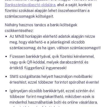
Bankszámlaválasztó oldalára
, ahol a saját, konkrét
fizetési szokásai alapján lehet összehasonlítani a
számlacsomagok költségeit.
Néhány hasznos tanács a banki költségek
csökkentéséhez:
Az MNB honlapján elérhető adatok alapján nézze
meg, hogy elérhető-e a jelenleginél olcsóbb
számlacsomag, és ha igen, váltson számlacsomagot!
Fizessen bankkártyával, qvik fizetési kérelemmel,
vagy qvik QR-kóddal, melyek darabszámtól és
értéktől függetlenül ingyenesek!
SMS szolgáltatás helyett használjon mobilbanki
értesítést, ezzel többezer forintot spórolhat évente!
Igényeljen olcsóbb bankkártyát, ezzel szintén évi
többezer forint megtakarítható, miközben ezek is
mindenhol használhatóak bolti és online vásárlásra,