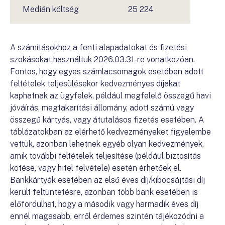
Medián költség
25 224
A számításokhoz a fenti alapadatokat és fizetési
szokásokat használtuk 2026.03.31-re vonatkozóan.
Fontos, hogy egyes számlacsomagok esetében adott
feltételek teljesülésekor kedvezményes díjakat
kaphatnak az ügyfelek, például megfelelő összegű havi
jóváírás, megtakarítási állomány, adott számú vagy
összegű kártyás, vagy átutalásos fizetés esetében. A
táblázatokban az elérhető kedvezményeket figyelembe
vettük, azonban lehetnek egyéb olyan kedvezmények,
amik további feltételek teljesítése (például biztosítás
kötése, vagy hitel felvétele) esetén érhetőek el.
Bankkártyák esetében az első éves díj/kibocsájtási díj
került feltüntetésre, azonban több bank esetében is
előfordulhat, hogy a második vagy harmadik éves díj
ennél magasabb, erről érdemes szintén tájékozódni a