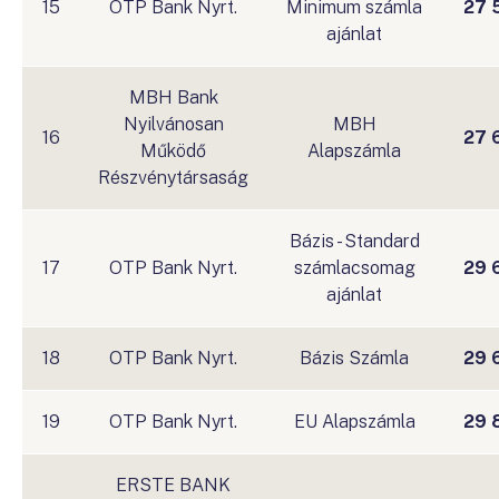
15
OTP Bank Nyrt.
Minimum számla
27 
ajánlat
MBH Bank
Nyilvánosan
MBH
16
27 
Működő
Alapszámla
Részvénytársaság
Bázis - Standard
17
OTP Bank Nyrt.
számlacsomag
29 
ajánlat
18
OTP Bank Nyrt.
Bázis Számla
29 
19
OTP Bank Nyrt.
EU Alapszámla
29 
ERSTE BANK