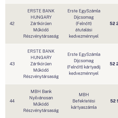
ERSTE BANK
Erste EgySzámla
HUNGARY
Díjcsomag
42
Zártkörűen
(Felnőtt)
52 
Működő
átutalási
Részvénytársaság
kedvezménnyel
ERSTE BANK
Erste EgySzámla
HUNGARY
Díjcsomag
43
Zártkörűen
52 
(Felnőtt) kártyadíj
Működő
kedvezménnyel
Részvénytársaság
MBH Bank
MBH
Nyilvánosan
44
Befektetési
52 
Működő
kártyaszámla
Részvénytársaság