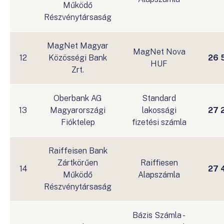
Működő
Részvénytársaság
MagNet Magyar
MagNet Nova
12
Közösségi Bank
26 
HUF
Zrt.
Oberbank AG
Standard
13
Magyarországi
lakossági
27 
Fióktelep
fizetési számla
Raiffeisen Bank
Zártkörűen
Raiffiesen
14
27 
Működő
Alapszámla
Részvénytársaság
Bázis Számla -