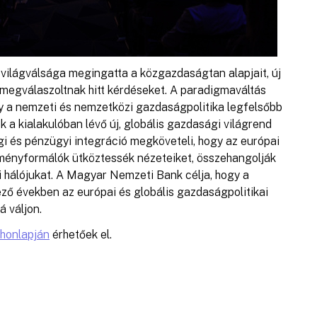
világválsága megingatta a közgazdaságtan alapjait, új
megválaszoltnak hitt kérdéseket. A paradigmaváltás
y a nemzeti és nemzetközi gazdaságpolitika legfelsőbb
k a kialakulóban lévő új, globális gazdasági világrend
gi és pénzügyi integráció megköveteli, hogy az európai
ényformálók ütköztessék nézeteiket, összehangolják
i hálójukat. A Magyar Nemzeti Bank célja, hogy a
ző években az európai és globális gazdaságpolitikai
 váljon.
honlapján
érhetőek el.