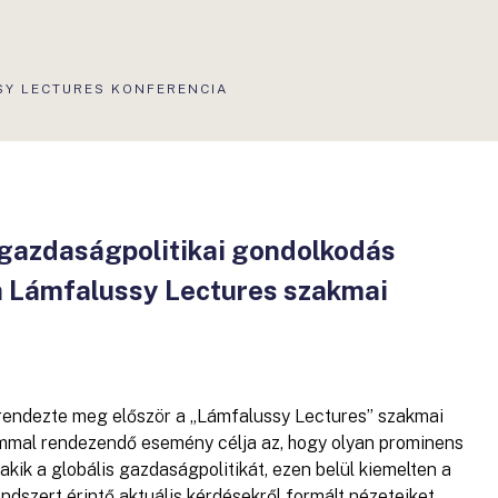
SY LECTURES KONFERENCIA
s gazdaságpolitikai gondolkodás
 Lámfalussy Lectures szakmai
endezte meg először a „Lámfalussy Lectures” szakmai
ommal rendezendő esemény célja az, hogy olyan prominens
kik a globális gazdaságpolitikát, ezen belül kiemelten a
endszert érintő aktuális kérdésekről formált nézeteiket