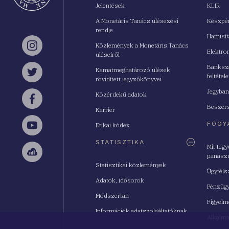
Jelentések
KLIR
A Monetáris Tanács ülésezési
Készpé
rendje
Hamisí
Közlemények a Monetáris Tanács
Instagram
Elektro
üléseiről
Bankszá
Kamatmeghatározó ülések
feltétele
Twitter
rövidített jegyzőkönyvei
Jegyban
Közérdekű adatok
Facebook
Beszerz
Karrier
FOGY
Etikai kódex
YouTube
STATISZTIKA
Mit teg
panasz
Sellsy
Statisztikai közlemények
Ügyféls
Adatok, idősorok
Pénzügy
Módszertan
Figyelm
Információk adatszolgáltatóknak
Alkalm