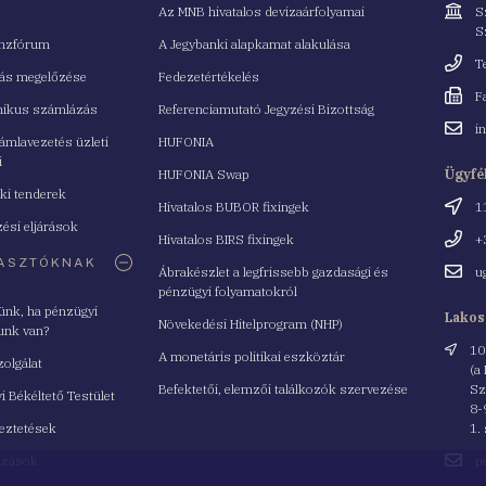
Cím
Az MNB hivatalos devizaárfolyamai
S
S
nzfórum
A Jegybanki alapkamat alakulása
Telefo
T
tás megelőzése
Fedezetértékelés
Fax
F
nikus számlázás
Referenciamutató Jegyzési Bizottság
Email
i
mlavezetés üzleti
HUFONIA
cím
i
HUFONIA Swap
Ügyfé
ki tenderek
Cím
Hivatalos BUBOR fixingek
1
ési eljárások
Telefo
Hivatalos BIRS fixingek
+
ASZTÓKNAK
Email
Ábrakészlet a legfrissebb gazdasági és
u
cím
pénzügyi folyamatokról
yünk, ha pénzügyi
Lakos
Növekedési Hitelprogram (NHP)
unk van?
Cím
10
A monetáris politikai eszköztár
zolgálat
(a
Befektetői, elemzői találkozók szervezése
Sz
i Békéltető Testület
8-
eztetések
1.
Email
azások
p
cím