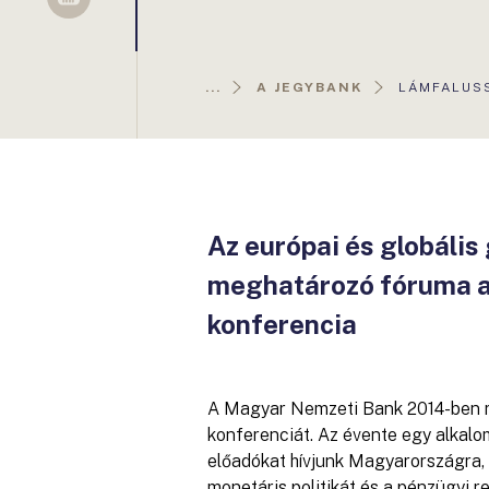
Sellsy
AKTUÁLIS
...
A JEGYBANK
LÁMFALUS
OLDAL:
Az európai és globáli
meghatározó fóruma a
konferencia
A Magyar Nemzeti Bank 2014-ben r
konferenciát. Az évente egy alkal
előadókat hívjunk Magyarországra, a
monetáris politikát és a pénzügyi r