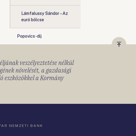
Lámfalussy Sándor – Az
euró bölcse
Popovics-díj
Vissza
a
céljának veszélyeztetése nélkül
tetejér
gének növelését, a gazdasági
lló eszközökkel a Kormány
AR NEMZETI BANK