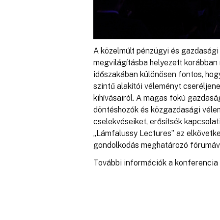
A közelmúlt pénzügyi és gazdasági 
megvilágításba helyezett korábban 
időszakában különösen fontos, hog
szintű alakítói véleményt cseréljene
kihívásairól. A magas fokú gazdasá
döntéshozók és közgazdasági vélem
cselekvéseiket, erősítsék kapcsolat
„Lámfalussy Lectures” az elkövetke
gondolkodás meghatározó fórumává
További információk a konferencia