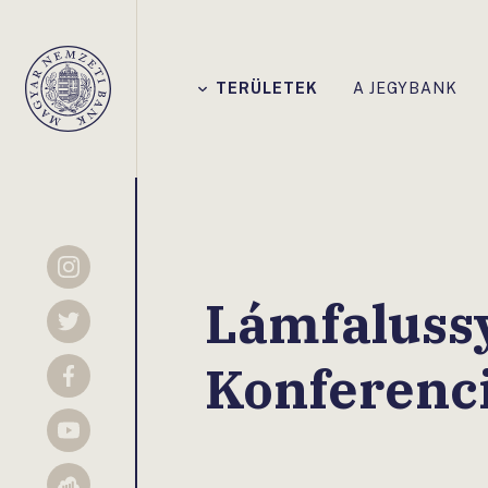
Főmenü
TERÜLETEK
A JEGYBANK
Magyar
Nemzeti
Bank
Instagram
Lámfaluss
Twitter
Konferenc
Facebook
YouTube