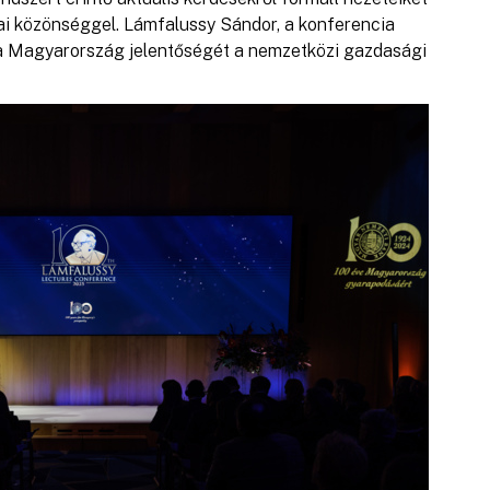
i közönséggel. Lámfalussy Sándor, a konferencia
a Magyarország jelentőségét a nemzetközi gazdasági