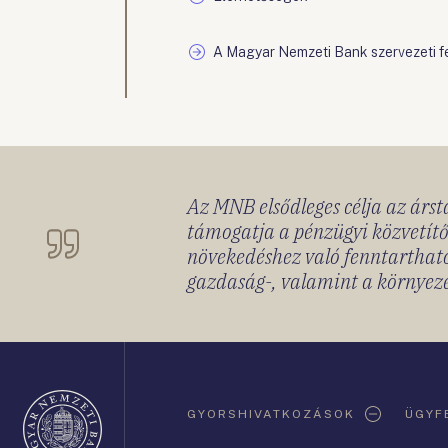
A Magyar Nemzeti Bank szervezeti f
Az MNB elsődleges célja az ársta
támogatja a pénzügyi közvetítő
növekedéshez való fenntartható
gazdaság-, valamint a környeze
Oldaltérkép
GYORSHIVATKOZÁSOK
ÜGYF