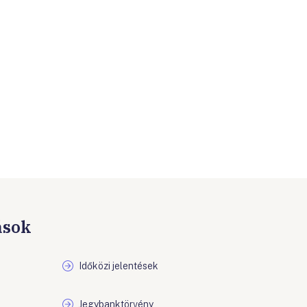
ások
Időközi jelentések
Jegybanktörvény