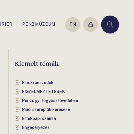
EN
RRIER
PÉNZMÚZEUM
Belépés
Keresés
Kiemelt témák
Elnöki beszédek
FIGYELMEZTETÉSEK
Pénzügyi fogyasztóvédelem
Piaci szereplők keresése
Értékpapírszámla
Engedélyezés