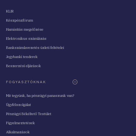
KLIR
Készpénzfórum
Hamisítás megelőzése
Elektronikus számlázás
Bankszámlavezetés üzleti feltételei
Jegybanki tenderek
Beszerzési eljárások
FOGYASZTÓKNAK
Mit tegyünk, ha pénzügyi panaszunk van?
Ügyfélszolgálat
Pénzügyi Békéltető Testület
Figyelmeztetések
Alkalmazások