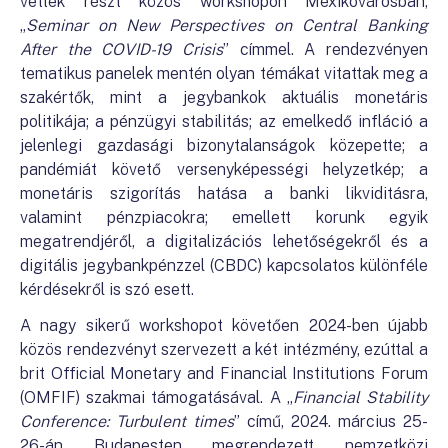
vettek részt közös workshopon Mexikóvárosban,
„
Seminar on New Perspectives on Central Banking
After the COVID-19 Crisis
” címmel. A rendezvényen
tematikus panelek mentén olyan témákat vitattak meg a
szakértők, mint a jegybankok aktuális monetáris
politikája; a pénzügyi stabilitás; az emelkedő infláció a
jelenlegi gazdasági bizonytalanságok közepette; a
pandémiát követő versenyképességi helyzetkép; a
monetáris szigorítás hatása a banki likviditásra,
valamint pénzpiacokra; emellett korunk egyik
megatrendjéről, a digitalizációs lehetőségekről és a
digitális jegybankpénzzel (CBDC) kapcsolatos különféle
kérdésekről is szó esett.
A nagy sikerű workshopot követően 2024-ben újabb
közös rendezvényt szervezett a két intézmény, ezúttal a
brit Official Monetary and Financial Institutions Forum
(OMFIF) szakmai támogatásával. A „
Financial Stability
Conference: Turbulent times
” című, 2024. március 25-
26-án Budapesten megrendezett nemzetközi