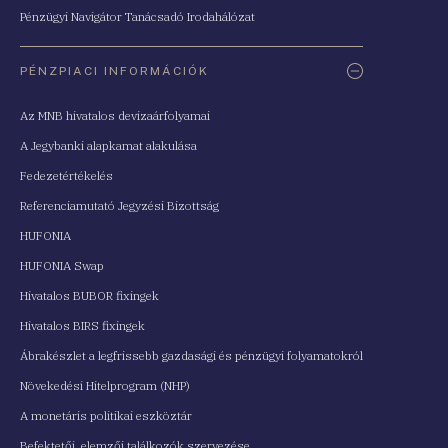
Pénzügyi Navigátor Tanácsadó Irodahálózat
PÉNZPIACI INFORMÁCIÓK
Az MNB hivatalos devizaárfolyamai
A Jegybanki alapkamat alakulása
Fedezetértékelés
Referenciamutató Jegyzési Bizottság
HUFONIA
HUFONIA Swap
Hivatalos BUBOR fixingek
Hivatalos BIRS fixingek
Ábrakészlet a legfrissebb gazdasági és pénzügyi folyamatokról
Növekedési Hitelprogram (NHP)
A monetáris politikai eszköztár
Befektetői, elemzői találkozók szervezése