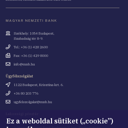
MAGYAR NEMZETI BANK
Cím
Székhely: 1054 Budapest,
Szabadság tér 8-9.
Telefonszám
Tel.: +36 (1) 428 2600
Fax
Fax: +36 (1) 429 8000
Email
info@mnb.hu
cím
Ügyfélszolgálat
Cím
1122 Budapest, Krisztina krt. 6.
Telefonszám
+36 80 203 776
Email
ugyfelszolgalat@mnb.hu
cím
Lakossági pénztár
Ez a weboldal sütiket („cookie”)
Cím
1054 Budapest, Kiss Ernő utca 1.
(a Magyar Nemzeti Bank Budapest V. ker., Szabadság tér