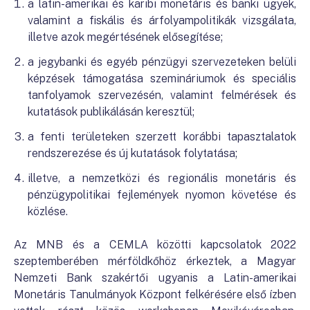
a latin-amerikai és karibi monetáris és banki ügyek,
valamint a fiskális és árfolyampolitikák vizsgálata,
illetve azok megértésének elősegítése;
a jegybanki és egyéb pénzügyi szervezeteken belüli
képzések támogatása szemináriumok és speciális
tanfolyamok szervezésén, valamint felmérések és
kutatások publikálásán keresztül;
a fenti területeken szerzett korábbi tapasztalatok
rendszerezése és új kutatások folytatása;
illetve, a nemzetközi és regionális monetáris és
pénzügypolitikai fejlemények nyomon követése és
közlése.
Az MNB és a CEMLA közötti kapcsolatok 2022
szeptemberében mérföldkőhöz érkeztek, a Magyar
Nemzeti Bank szakértői ugyanis a Latin-amerikai
Monetáris Tanulmányok Központ felkérésére első ízben