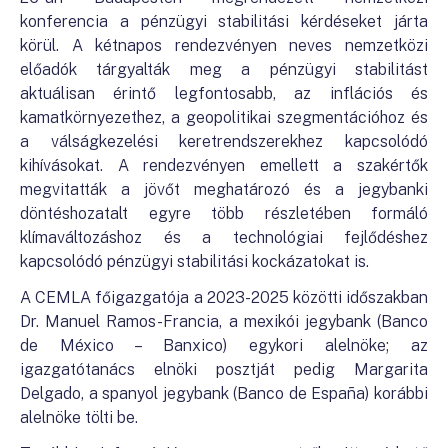
konferencia a pénzügyi stabilitási kérdéseket járta
körül. A kétnapos rendezvényen neves nemzetközi
előadók tárgyalták meg a pénzügyi stabilitást
aktuálisan érintő legfontosabb, az inflációs és
kamatkörnyezethez, a geopolitikai szegmentációhoz és
a válságkezelési keretrendszerekhez kapcsolódó
kihívásokat. A rendezvényen emellett a szakértők
megvitatták a jövőt meghatározó és a jegybanki
döntéshozatalt egyre több részletében formáló
klímaváltozáshoz és a technológiai fejlődéshez
kapcsolódó pénzügyi stabilitási kockázatokat is.
A CEMLA főigazgatója a 2023-2025 közötti időszakban
Dr. Manuel Ramos-Francia, a mexikói jegybank (Banco
de México – Banxico) egykori alelnöke; az
igazgatótanács elnöki posztját pedig Margarita
Delgado, a spanyol jegybank (Banco de España) korábbi
alelnöke tölti be.