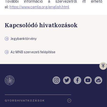
További információ a szervezetről itt érhető
el:
https://www.cemla.org/english.html
Kapcsolódó hivatkozások
Jegybanktörvény
Az MNB szervezeti felépítése
Vi
a
te
Instagram
Twitter
Facebook
YouTube
Sell
Oldaltérkép
GYORSHIVATKOZÁSOK