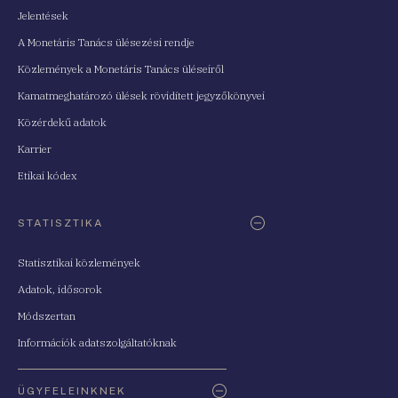
Jelentések
A Monetáris Tanács ülésezési rendje
Közlemények a Monetáris Tanács üléseiről
Kamatmeghatározó ülések rövidített jegyzőkönyvei
Közérdekű adatok
Karrier
Etikai kódex
STATISZTIKA
Statisztikai közlemények
Adatok, idősorok
Módszertan
Információk adatszolgáltatóknak
ÜGYFELEINKNEK