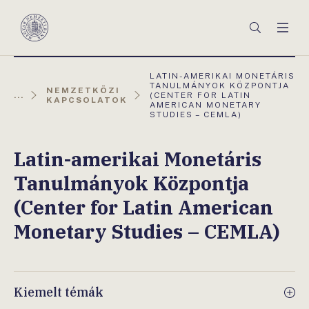
Főmenü
Keresés
Men
Magyar
Nemzeti
Bank
AKTUÁLIS
LATIN-AMERIKAI MONETÁRIS
OLDAL:
TANULMÁNYOK KÖZPONTJA
NEMZETKÖZI
...
(CENTER FOR LATIN
KAPCSOLATOK
AMERICAN MONETARY
STUDIES – CEMLA)
Latin-amerikai Monetáris
Tanulmányok Központja
(Center for Latin American
Monetary Studies – CEMLA)
Kiemelt témák