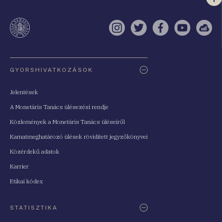
Vi
a
te
Instagram
Twitter
Facebook
YouTube
Sell
Oldaltérkép
GYORSHIVATKOZÁSOK
Jelentések
A Monetáris Tanács ülésezési rendje
Közlemények a Monetáris Tanács üléseiről
Kamatmeghatározó ülések rövidített jegyzőkönyvei
Közérdekű adatok
Karrier
Etikai kódex
STATISZTIKA