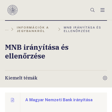
Főmenü
Keresés
Men
Magyar
Nemzeti
Bank
AKTUÁLIS
INFORMÁCIÓK A
MNB IRÁNYÍTÁSA ÉS
...
OLDAL:
JEGYBANKRÓL
ELLENŐRZÉSE
MNB irányítása és
ellenőrzése
Kiemelt témák
A Magyar Nemzeti Bank irányítása