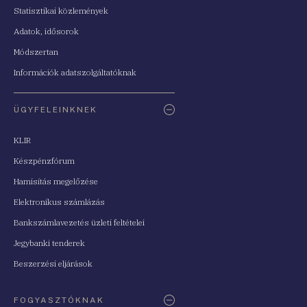
Statisztikai közlemények
Adatok, idősorok
Módszertan
Információk adatszolgáltatóknak
ÜGYFELEINKNEK
KLIR
Készpénzfórum
Hamisítás megelőzése
Elektronikus számlázás
Bankszámlavezetés üzleti feltételei
Jegybanki tenderek
Beszerzési eljárások
FOGYASZTÓKNAK