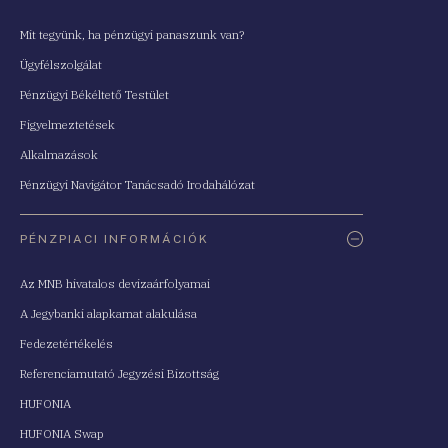
Mit tegyünk, ha pénzügyi panaszunk van?
Ügyfélszolgálat
Pénzügyi Békéltető Testület
Figyelmeztetések
Alkalmazások
Pénzügyi Navigátor Tanácsadó Irodahálózat
PÉNZPIACI INFORMÁCIÓK
Az MNB hivatalos devizaárfolyamai
A Jegybanki alapkamat alakulása
Fedezetértékelés
Referenciamutató Jegyzési Bizottság
HUFONIA
HUFONIA Swap