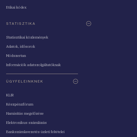
Etikai kódex
STATISZTIKA
Statisztikai közlemények
Adatok, idősorok
Módszertan
Információk adatszolgáltatóknak
ÜGYFELEINKNEK
KLIR
Készpénzfórum
Hamisítás megelőzése
Elektronikus számlázás
Bankszámlavezetés üzleti feltételei