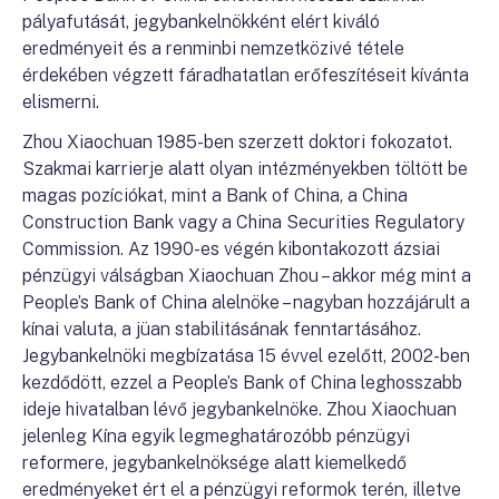
pályafutását, jegybankelnökként elért kiváló
eredményeit és a renminbi nemzetközivé tétele
érdekében végzett fáradhatatlan erőfeszítéseit kívánta
elismerni.
Zhou Xiaochuan 1985-ben szerzett doktori fokozatot.
Szakmai karrierje alatt olyan intézményekben töltött be
magas pozíciókat, mint a Bank of China, a China
Construction Bank vagy a China Securities Regulatory
Commission. Az 1990-es végén kibontakozott ázsiai
pénzügyi válságban Xiaochuan Zhou – akkor még mint a
People’s Bank of China alelnöke – nagyban hozzájárult a
kínai valuta, a jüan stabilitásának fenntartásához.
Jegybankelnöki megbízatása 15 évvel ezelőtt, 2002-ben
kezdődött, ezzel a People’s Bank of China leghosszabb
ideje hivatalban lévő jegybankelnöke. Zhou Xiaochuan
jelenleg Kína egyik legmeghatározóbb pénzügyi
reformere, jegybankelnöksége alatt kiemelkedő
eredményeket ért el a pénzügyi reformok terén, illetve