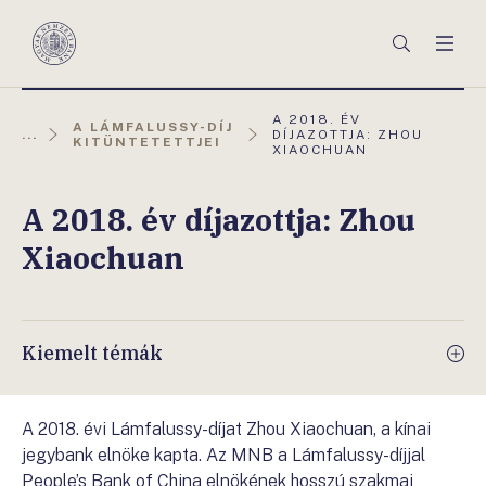
Főmenü
Keresés
Men
Magyar
Nemzeti
Bank
AKTUÁLIS
A 2018. ÉV
A LÁMFALUSSY-DÍJ
OLDAL:
...
DÍJAZOTTJA: ZHOU
KITÜNTETETTJEI
XIAOCHUAN
A 2018. év díjazottja: Zhou
Xiaochuan
Kiemelt témák
A 2018. évi Lámfalussy-díjat Zhou Xiaochuan, a kínai
jegybank elnöke kapta. Az MNB a Lámfalussy-díjjal
People’s Bank of China elnökének hosszú szakmai