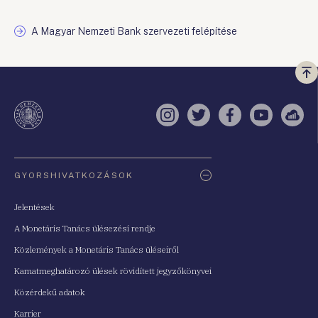
A Magyar Nemzeti Bank szervezeti felépítése
Vi
a
te
Instagram
Twitter
Facebook
YouTube
Sell
Oldaltérkép
GYORSHIVATKOZÁSOK
Jelentések
A Monetáris Tanács ülésezési rendje
Közlemények a Monetáris Tanács üléseiről
Kamatmeghatározó ülések rövidített jegyzőkönyvei
Közérdekű adatok
Karrier