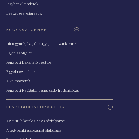
Jegybanki tenderek
Beszerzési eljárások
FOGYASZTÓKNAK
Mit tegyünk, ha pénzügyi panaszunk van?
Ügyfélszolgálat
Pénzügyi Békéltető Testület
Figyelmeztetések
Alkalmazások
Pénzügyi Navigátor Tanácsadó Irodahálózat
PÉNZPIACI INFORMÁCIÓK
Az MNB hivatalos devizaárfolyamai
A Jegybanki alapkamat alakulása