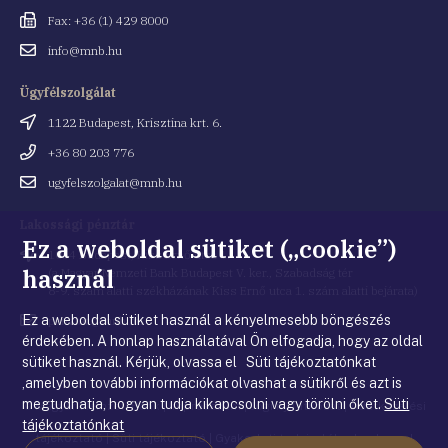
Fax
Fax: +36 (1) 429 8000
Email
info@mnb.hu
cím
Ügyfélszolgálat
Cím
1122 Budapest, Krisztina krt. 6.
Telefonszám
+36 80 203 776
Email
ugyfelszolgalat@mnb.hu
cím
Lakossági pénztár
Ez a weboldal sütiket („cookie”)
Cím
1054 Budapest, Kiss Ernő utca 1.
használ
(a Magyar Nemzeti Bank Budapest V. ker., Szabadság tér
8-9. szám alatti székházának Kiss Ernő utca 1. szám alatti bejárata)
Ez a weboldal sütiket használ a kényelmesebb böngészés
Email
penztar@mnb.hu
cím
érdekében. A honlap használatával Ön elfogadja, hogy az oldal
sütiket használ. Kérjük, olvassa el Süti tájékoztatónkat
,amelyben további információkat olvashat a sütikről és azt is
megtudhatja, hogyan tudja kikapcsolni vagy törölni őket.
Süti
© Magyar Nemzeti Bank
|
Impresszum
|
Jogi nyilatkozat
|
Adatkezelési
tájékoztatónkat
tájékoztató
|
Süti tájékoztató
|
Gyakorlati tudnivalók a honlappal