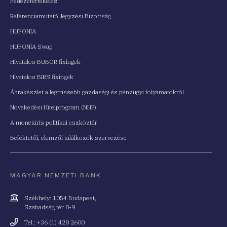
Fedezetértékelés
Referenciamutató Jegyzési Bizottság
HUFONIA
HUFONIA Swap
Hivatalos BUBOR fixingek
Hivatalos BIRS fixingek
Ábrakészlet a legfrissebb gazdasági és pénzügyi folyamatokról
Növekedési Hitelprogram (NHP)
A monetáris politikai eszköztár
Befektetői, elemzői találkozók szervezése
MAGYAR NEMZETI BANK
Cím
Székhely: 1054 Budapest,
Szabadság tér 8-9.
Telefonszám
Tel.: +36 (1) 428 2600