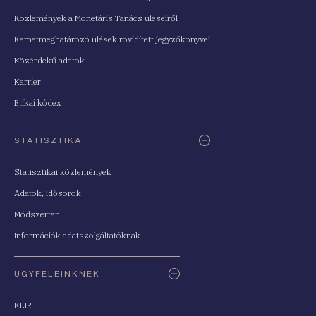
Közlemények a Monetáris Tanács üléseiről
Kamatmeghatározó ülések rövidített jegyzőkönyvei
Közérdekű adatok
Karrier
Etikai kódex
STATISZTIKA
Statisztikai közlemények
Adatok, idősorok
Módszertan
Információk adatszolgáltatóknak
ÜGYFELEINKNEK
KLIR