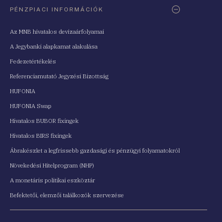
PÉNZPIACI INFORMÁCIÓK
Az MNB hivatalos devizaárfolyamai
A Jegybanki alapkamat alakulása
Fedezetértékelés
Referenciamutató Jegyzési Bizottság
HUFONIA
HUFONIA Swap
Hivatalos BUBOR fixingek
Hivatalos BIRS fixingek
Ábrakészlet a legfrissebb gazdasági és pénzügyi folyamatokról
Növekedési Hitelprogram (NHP)
A monetáris politikai eszköztár
Befektetői, elemzői találkozók szervezése