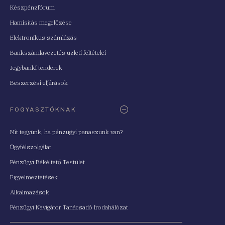
Készpénzfórum
Hamisítás megelőzése
Elektronikus számlázás
Bankszámlavezetés üzleti feltételei
Jegybanki tenderek
Beszerzési eljárások
FOGYASZTÓKNAK
Mit tegyünk, ha pénzügyi panaszunk van?
Ügyfélszolgálat
Pénzügyi Békéltető Testület
Figyelmeztetések
Alkalmazások
Pénzügyi Navigátor Tanácsadó Irodahálózat