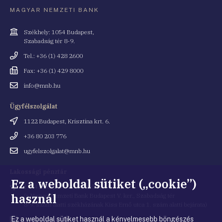
MAGYAR NEMZETI BANK
Cím
Székhely: 1054 Budapest,
Szabadság tér 8-9.
Telefonszám
Tel.: +36 (1) 428 2600
Fax
Fax: +36 (1) 429 8000
Email
info@mnb.hu
cím
Ügyfélszolgálat
Cím
1122 Budapest, Krisztina krt. 6.
Telefonszám
+36 80 203 776
Email
ugyfelszolgalat@mnb.hu
cím
Lakossági pénztár
Ez a weboldal sütiket („cookie”)
Cím
1054 Budapest, Kiss Ernő utca 1.
használ
(a Magyar Nemzeti Bank Budapest V. ker., Szabadság tér
8-9. szám alatti székházának Kiss Ernő utca 1. szám alatti bejárata)
Ez a weboldal sütiket használ a kényelmesebb böngészés
Email
penztar@mnb.hu