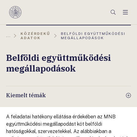
Főmenü
Keresés
Men
Magyar
Nemzeti
Bank
AKTUÁLIS
KÖZÉRDEKŰ
BELFÖLDI EGYÜTTMŰKÖDÉSI
...
OLDAL:
ADATOK
MEGÁLLAPODÁSOK
Belföldi együttműködési
megállapodások
Kiemelt témák
A feladatai hatékony ellátása érdekében az MNB
együttműködési megállapodást köt belföldi
hatóságokkal, szervezetekkel. Az alábbiakban a