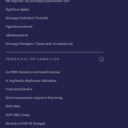
Mit tegyünk, ha pénzügyi panaszunk van?
Ügyfélszolgálat
Pénzügyi Békéltető Testület
Figyelmeztetések
Alkalmazások
Pénzügyi Navigátor Tanácsadó Irodahálózat
PÉNZPIACI INFORMÁCIÓK
Az MNB hivatalos devizaárfolyamai
A Jegybanki alapkamat alakulása
Fedezetértékelés
Referenciamutató Jegyzési Bizottság
HUFONIA
HUFONIA Swap
Hivatalos BUBOR fixingek