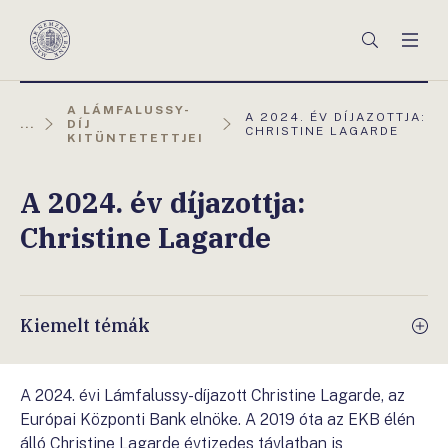
Főmenü
Keresés
Men
Magyar
Nemzeti
Bank
A LÁMFALUSSY-
AKTUÁLIS
A 2024. ÉV DÍJAZOTTJA:
...
DÍJ
OLDAL:
CHRISTINE LAGARDE
KITÜNTETETTJEI
A 2024. év díjazottja:
Christine Lagarde
Kiemelt témák
A 2024. évi Lámfalussy-díjazott Christine Lagarde, az
Európai Központi Bank elnöke. A 2019 óta az EKB élén
álló Christine Lagarde évtizedes távlatban is