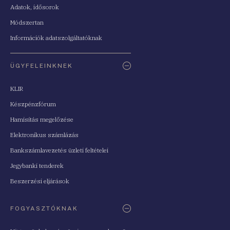
Adatok, idősorok
Módszertan
Információk adatszolgáltatóknak
ÜGYFELEINKNEK
KLIR
Készpénzfórum
Hamisítás megelőzése
Elektronikus számlázás
Bankszámlavezetés üzleti feltételei
Jegybanki tenderek
Beszerzési eljárások
FOGYASZTÓKNAK