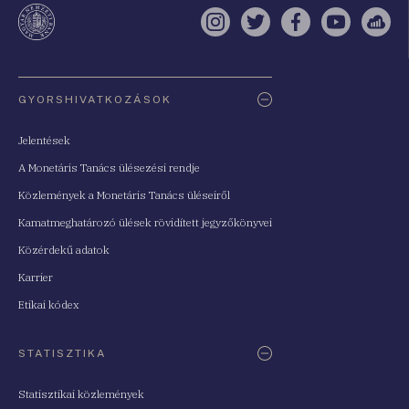
te
Instagram
Twitter
Facebook
YouTube
Sell
Oldaltérkép
GYORSHIVATKOZÁSOK
Jelentések
A Monetáris Tanács ülésezési rendje
Közlemények a Monetáris Tanács üléseiről
Kamatmeghatározó ülések rövidített jegyzőkönyvei
Közérdekű adatok
Karrier
Etikai kódex
STATISZTIKA
Statisztikai közlemények