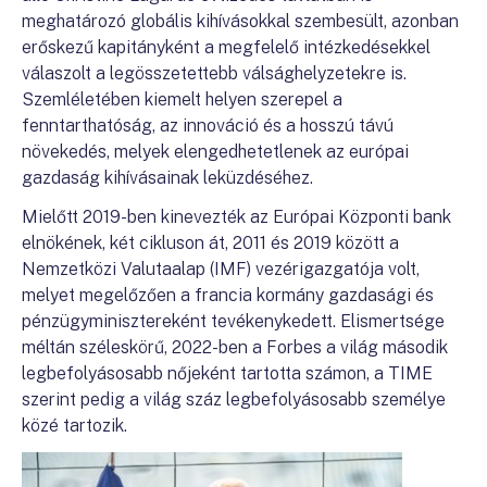
meghatározó globális kihívásokkal szembesült, azonban
erőskezű kapitányként a megfelelő intézkedésekkel
válaszolt a legösszetettebb válsághelyzetekre is.
Szemléletében kiemelt helyen szerepel a
fenntarthatóság, az innováció és a hosszú távú
növekedés, melyek elengedhetetlenek az európai
gazdaság kihívásainak leküzdéséhez.
Mielőtt 2019-ben kinevezték az Európai Központi bank
elnökének, két cikluson át, 2011 és 2019 között a
Nemzetközi Valutaalap (IMF) vezérigazgatója volt,
melyet megelőzően a francia kormány gazdasági és
pénzügyminisztereként tevékenykedett. Elismertsége
méltán széleskörű, 2022-ben a Forbes a világ második
legbefolyásosabb nőjeként tartotta számon, a TIME
szerint pedig a világ száz legbefolyásosabb személye
közé tartozik.