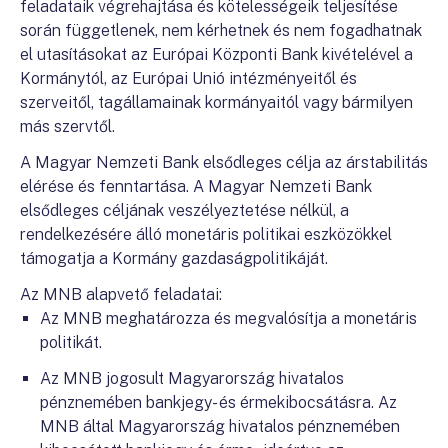
feladataik végrehajtása és kötelességeik teljesítése
során függetlenek, nem kérhetnek és nem fogadhatnak
el utasításokat az Európai Központi Bank kivételével a
Kormánytól, az Európai Unió intézményeitől és
szerveitől, tagállamainak kormányaitól vagy bármilyen
más szervtől.
A Magyar Nemzeti Bank elsődleges célja az árstabilitás
elérése és fenntartása. A Magyar Nemzeti Bank
elsődleges céljának veszélyeztetése nélkül, a
rendelkezésére álló monetáris politikai eszközökkel
támogatja a Kormány gazdaságpolitikáját.
Az MNB alapvető feladatai:
Az MNB meghatározza és megvalósítja a monetáris
politikát.
Az MNB jogosult Magyarország hivatalos
pénznemében bankjegy- és érmekibocsátásra. Az
MNB által Magyarország hivatalos pénznemében