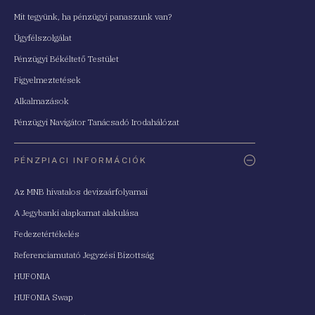
Mit tegyünk, ha pénzügyi panaszunk van?
Ügyfélszolgálat
Pénzügyi Békéltető Testület
Figyelmeztetések
Alkalmazások
Pénzügyi Navigátor Tanácsadó Irodahálózat
PÉNZPIACI INFORMÁCIÓK
Az MNB hivatalos devizaárfolyamai
A Jegybanki alapkamat alakulása
Fedezetértékelés
Referenciamutató Jegyzési Bizottság
HUFONIA
HUFONIA Swap