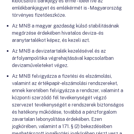
kibocsátott bankjegy és érme - ideértve az
emlékbankjegyet és emlékérmét is - Magyarország
törvényes fizetőeszköze.
Az MNB a magyar gazdaság külső stabilitásának
megőrzése érdekében hivatalos deviza- és
aranytartalékot képez, és kezeli azt.
Az MNB a devizatartalék kezelésével és az
árfolyampolitika végrehajtásával kapcsolatban
devizaműveleteket végez.
Az MNB felvigyázza a fizetési és elszámolási,
valamint az értékpapír-elszámolási rendszereket,
ennek keretében felvigyázza a rendszer, valamint a
központi szerződő fél tevékenységét végző
szervezet tevékenységét e rendszerek biztonságos
és hatékony működése, továbbá a pénzforgalom
zavartalan lebonyolítása érdekében. Ezen
jogkörében, valamint a 171. § (2) bekezdésében
meghatározott jogalkotási jogkörében részt vesz a