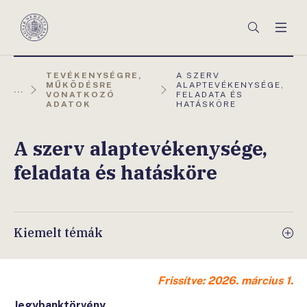
Főmenü
Keresés
Men
Magyar
Nemzeti
Bank
AKTUÁLIS
TEVÉKENYSÉGRE,
A SZERV
OLDAL:
MŰKÖDÉSRE
ALAPTEVÉKENYSÉGE,
...
VONATKOZÓ
FELADATA ÉS
ADATOK
HATÁSKÖRE
A szerv alaptevékenysége,
feladata és hatásköre
Kiemelt témák
Frissítve: 2026. március 1.
Jegybanktörvény