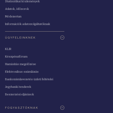
Statisztikai közlemények
Adatok, idősorok
Módszertan
Információk adatszolgáltatóknak
ÜGYFELEINKNEK
KLIR
Készpénzfórum
Hamisítás megelőzése
Elektronikus számlázás
Bankszámlavezetés üzleti feltételei
Jegybanki tenderek
Beszerzési eljárások
FOGYASZTÓKNAK