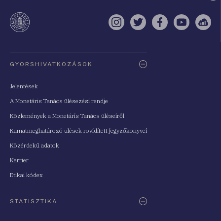
a
te
Instagram
Twitter
Facebook
YouTube
Sell
Oldaltérkép
GYORSHIVATKOZÁSOK
Jelentések
A Monetáris Tanács ülésezési rendje
Közlemények a Monetáris Tanács üléseiről
Kamatmeghatározó ülések rövidített jegyzőkönyvei
Közérdekű adatok
Karrier
Etikai kódex
STATISZTIKA