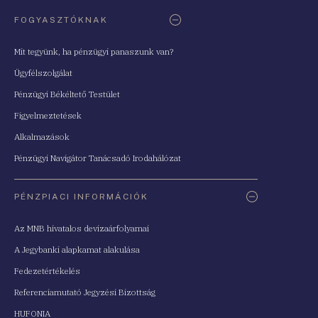
FOGYASZTÓKNAK
Mit tegyünk, ha pénzügyi panaszunk van?
Ügyfélszolgálat
Pénzügyi Békéltető Testület
Figyelmeztetések
Alkalmazások
Pénzügyi Navigátor Tanácsadó Irodahálózat
PÉNZPIACI INFORMÁCIÓK
Az MNB hivatalos devizaárfolyamai
A Jegybanki alapkamat alakulása
Fedezetértékelés
Referenciamutató Jegyzési Bizottság
HUFONIA