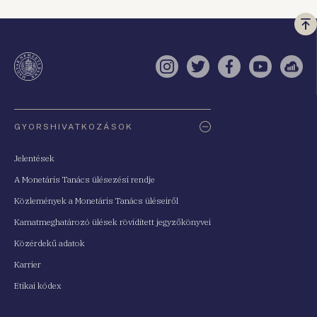
Vi
a
te
Instagram
Twitter
Facebook
YouTube
Sell
Oldaltérkép
GYORSHIVATKOZÁSOK
Jelentések
A Monetáris Tanács ülésezési rendje
Közlemények a Monetáris Tanács üléseiről
Kamatmeghatározó ülések rövidített jegyzőkönyvei
Közérdekű adatok
Karrier
Etikai kódex