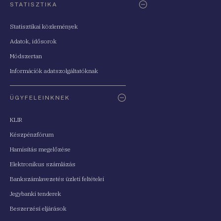
STATISZTIKA
Statisztikai közlemények
Adatok, idősorok
Módszertan
Információk adatszolgáltatóknak
ÜGYFELEINKNEK
KLIR
Készpénzfórum
Hamisítás megelőzése
Elektronikus számlázás
Bankszámlavezetés üzleti feltételei
Jegybanki tenderek
Beszerzési eljárások