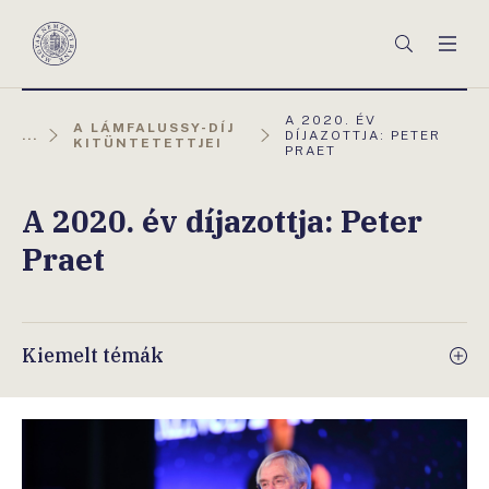
Főmenü
Keresés
Men
Magyar
Nemzeti
Bank
AKTUÁLIS
A 2020. ÉV
A LÁMFALUSSY-DÍJ
OLDAL:
...
DÍJAZOTTJA: PETER
KITÜNTETETTJEI
PRAET
A 2020. év díjazottja: Peter
Praet
Kiemelt témák