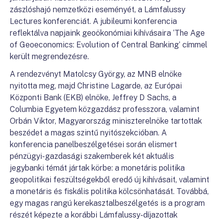
zászlóshajó nemzetközi eseményét, a Lámfalussy
Lectures konferenciát. A jubileumi konferencia
reflektálva napjaink geoökonómiai kihívásaira ‘The Age
of Geoeconomics: Evolution of Central Banking’ címmel
került megrendezésre.
A rendezvényt Matolcsy György, az MNB elnöke
nyitotta meg, majd Christine Lagarde, az Európai
Központi Bank (EKB) elnöke, Jeffrey D Sachs, a
Columbia Egyetem közgazdász professzora, valamint
Orbán Viktor, Magyarország miniszterelnöke tartottak
beszédet a magas szintű nyitószekcióban. A
konferencia panelbeszélgetései során elismert
pénzügyi-gazdasági szakemberek két aktuális
jegybanki témát jártak körbe: a monetáris politika
geopolitikai feszültségekből eredő új kihívásait, valamint
a monetáris és fiskális politika kölcsönhatását. Továbbá,
egy magas rangú kerekasztalbeszélgetés is a program
részét képezte a korábbi Lámfalussy-díjazottak