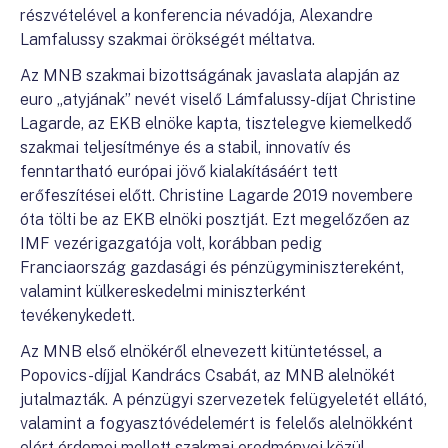
részvételével a konferencia névadója, Alexandre
Lamfalussy szakmai örökségét méltatva.
Az MNB szakmai bizottságának javaslata alapján az
euro „atyjának” nevét viselő Lámfalussy-díjat Christine
Lagarde, az EKB elnöke kapta, tisztelegve kiemelkedő
szakmai teljesítménye és a stabil, innovatív és
fenntartható európai jövő kialakításáért tett
erőfeszítései előtt. Christine Lagarde 2019 novembere
óta tölti be az EKB elnöki posztját. Ezt megelőzően az
IMF vezérigazgatója volt, korábban pedig
Franciaország gazdasági és pénzügyminisztereként,
valamint külkereskedelmi miniszterként
tevékenykedett.
Az MNB első elnökéről elnevezett kitüntetéssel, a
Popovics-díjjal Kandrács Csabát, az MNB alelnökét
jutalmazták. A pénzügyi szervezetek felügyeletét ellátó,
valamint a fogyasztóvédelemért is felelős alelnökként
elért érdemei mellett szakmai eredményei közül