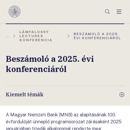
Főmenü
Keresés
Men
Magyar
Nemzeti
Bank
LÁMFALUSSY
AKTUÁLIS
BESZÁMOLÓ A 2025.
...
LECTURES
OLDAL:
ÉVI KONFERENCIÁRÓL
KONFERENCIA
Beszámoló a 2025. évi
konferenciáról
Kiemelt témák
A Magyar Nemzeti Bank (MNB) az alapításának 100.
évfordulóját ünneplő programsorozat zárásaként 2025
januárjában tizedik alkalommal rendezte meg