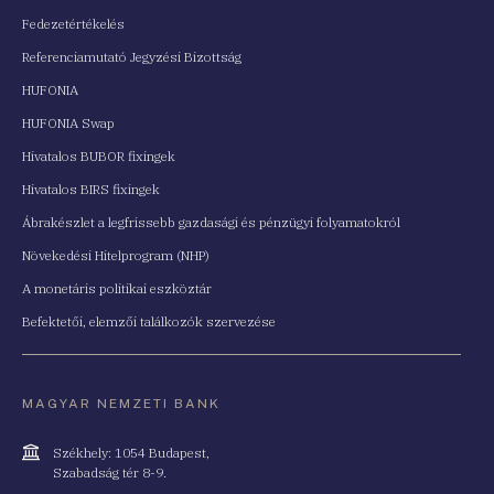
Fedezetértékelés
Referenciamutató Jegyzési Bizottság
HUFONIA
HUFONIA Swap
Hivatalos BUBOR fixingek
Hivatalos BIRS fixingek
Ábrakészlet a legfrissebb gazdasági és pénzügyi folyamatokról
Növekedési Hitelprogram (NHP)
A monetáris politikai eszköztár
Befektetői, elemzői találkozók szervezése
MAGYAR NEMZETI BANK
Cím
Székhely: 1054 Budapest,
Szabadság tér 8-9.