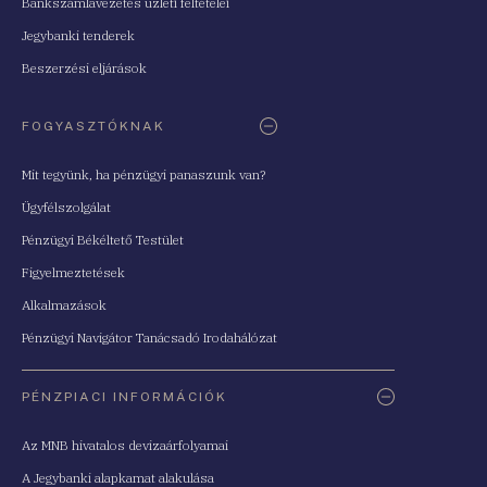
Bankszámlavezetés üzleti feltételei
Jegybanki tenderek
Beszerzési eljárások
FOGYASZTÓKNAK
Mit tegyünk, ha pénzügyi panaszunk van?
Ügyfélszolgálat
Pénzügyi Békéltető Testület
Figyelmeztetések
Alkalmazások
Pénzügyi Navigátor Tanácsadó Irodahálózat
PÉNZPIACI INFORMÁCIÓK
Az MNB hivatalos devizaárfolyamai
A Jegybanki alapkamat alakulása