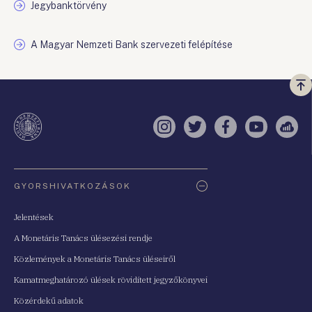
Jegybanktörvény
A Magyar Nemzeti Bank szervezeti felépítése
Vi
a
te
Instagram
Twitter
Facebook
YouTube
Sell
Oldaltérkép
GYORSHIVATKOZÁSOK
Jelentések
A Monetáris Tanács ülésezési rendje
Közlemények a Monetáris Tanács üléseiről
Kamatmeghatározó ülések rövidített jegyzőkönyvei
Közérdekű adatok