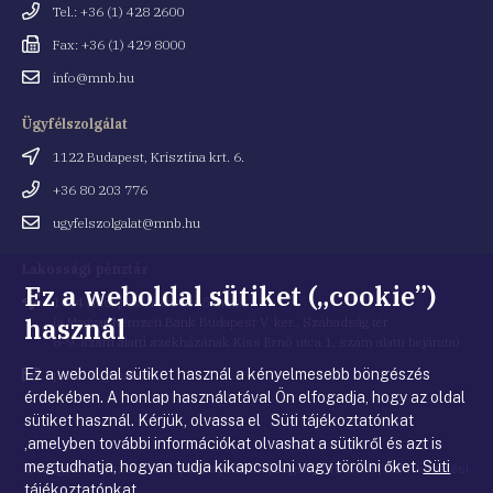
Telefonszám
Tel.: +36 (1) 428 2600
Fax
Fax: +36 (1) 429 8000
Email
info@mnb.hu
cím
Ügyfélszolgálat
Cím
1122 Budapest, Krisztina krt. 6.
Telefonszám
+36 80 203 776
Email
ugyfelszolgalat@mnb.hu
cím
Lakossági pénztár
Ez a weboldal sütiket („cookie”)
Cím
1054 Budapest, Kiss Ernő utca 1.
használ
(a Magyar Nemzeti Bank Budapest V. ker., Szabadság tér
8-9. szám alatti székházának Kiss Ernő utca 1. szám alatti bejárata)
Ez a weboldal sütiket használ a kényelmesebb böngészés
Email
penztar@mnb.hu
cím
érdekében. A honlap használatával Ön elfogadja, hogy az oldal
sütiket használ. Kérjük, olvassa el Süti tájékoztatónkat
,amelyben további információkat olvashat a sütikről és azt is
megtudhatja, hogyan tudja kikapcsolni vagy törölni őket.
Süti
© Magyar Nemzeti Bank
|
Impresszum
|
Jogi nyilatkozat
|
Adatkezelési
tájékoztatónkat